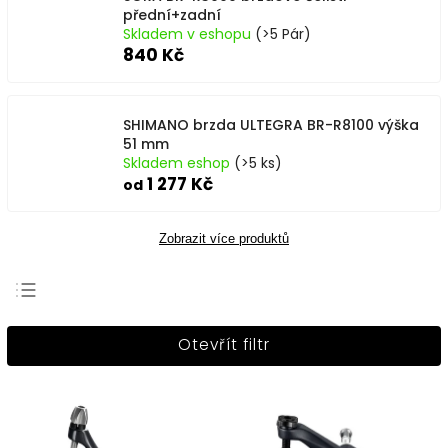
přední+zadní
Skladem v eshopu
(>5 Pár)
840 Kč
SHIMANO brzda ULTEGRA BR-R8100 výška
51 mm
Skladem eshop
(>5 ks)
1 277 Kč
od
Zobrazit více produktů
Nejprodávanější
Otevřít filtr
Nejlevnější
Nejdražší
Abecedně