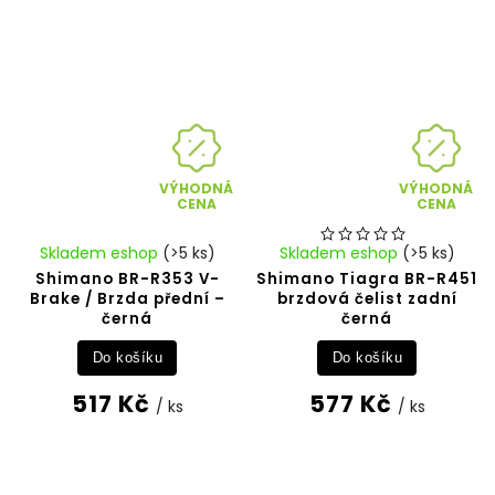
VÝHODNÁ
VÝHODNÁ
CENA
CENA
Skladem eshop
(>5 ks)
Skladem eshop
(>5 ks)
Shimano BR-R353 V-
Shimano Tiagra BR-R451
Brake / Brzda přední –
brzdová čelist zadní
černá
černá
Do košíku
Do košíku
517 Kč
577 Kč
/ ks
/ ks