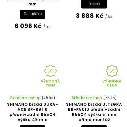
mm
Detail
3 888 Kč
Do košíku
/ ks
6 096 Kč
/ ks
VÝHODNÁ
VÝHODNÁ
CENA
CENA
Skladem eshop
(>5 ks)
Skladem eshop
(>5 ks)
SHIMANO brzda DURA-
SHIMANO brzda ULTEGRA
ACE BR-R9110
BR-R8010 přední+zadní
přední+zadní R55C4
R55C4 výška 51 mm
výška 49 mm
přímá montáž