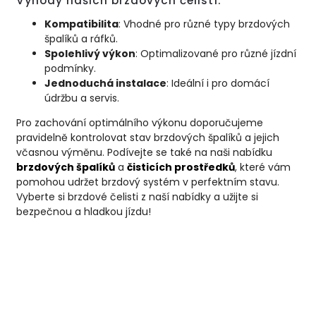
Výhody našich brzdových čelistí:
Kompatibilita
: Vhodné pro různé typy brzdových
špalíků a ráfků.
Spolehlivý výkon
: Optimalizované pro různé jízdní
podmínky.
Jednoduchá instalace
: Ideální i pro domácí
údržbu a servis.
Pro zachování optimálního výkonu doporučujeme
pravidelně kontrolovat stav brzdových špalíků a jejich
včasnou výměnu. Podívejte se také na naši nabídku
brzdových
špalíků
a
čisticích
prostředků
, které vám
pomohou udržet brzdový systém v perfektním stavu.
Vyberte si brzdové čelisti z naší nabídky a užijte si
bezpečnou a hladkou jízdu!