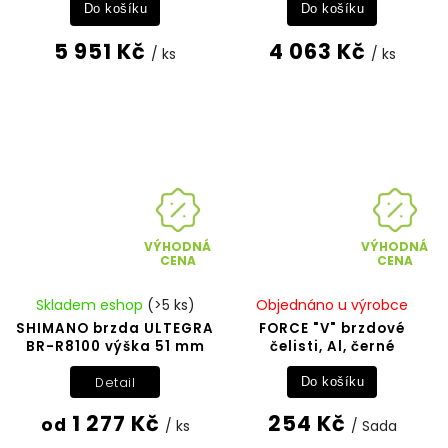
Do košíku
Do košíku
5 951 Kč
4 063 Kč
/ ks
/ ks
VÝHODNÁ
VÝHODNÁ
CENA
CENA
Skladem eshop
(>5 ks)
Objednáno u výrobce
SHIMANO brzda ULTEGRA
FORCE "V" brzdové
BR-R8100 výška 51 mm
čelisti, Al, černé
Detail
Do košíku
1 277 Kč
254 Kč
od
/ ks
/ Sada