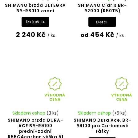
SHIMANO brzda ULTEGRA
SHIMANO Claris BR-
BR-R8010 zadní
R2000 (R50T5)
Detail
Do košíku
2 240 Kč
454 Kč
od
/ ks
/ ks
VÝHODNÁ
VÝHODNÁ
CENA
CENA
Skladem eshop
(3 ks)
Skladem eshop
(>5 ks)
SHIMANO brzda DURA-
SHIMANO Dura Ace, BR-
ACE BR-R9100
R9100 pro Carbonové
přední+zadní
ráfky
R55C4carbon výška 51