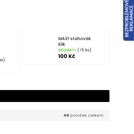
.
MAX1 stahovák
klik
skladem
(>5 ks)
100 Kč
us)
46
položek celkem