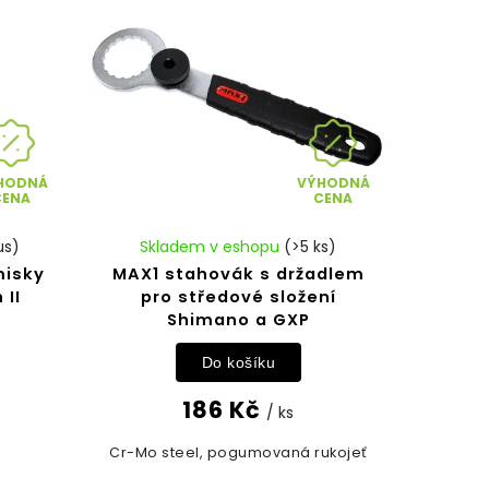
HODNÁ
VÝHODNÁ
CENA
CENA
us)
Skladem v eshopu
(>5 ks)
misky
MAX1 stahovák s držadlem
 II
pro středové složení
Shimano a GXP
Do košíku
186 Kč
/ ks
Cr-Mo steel, pogumovaná rukojeť