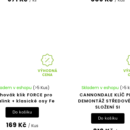
VÝHODNÁ
VÝ
CENA
ladem v eshopu
(>5 Kus)
Skladem v eshopu
(>5 k
hovák klik FORCE pro
CANNONDALE KLÍČ 
link + klasické osy Fe
DEMONTÁŽ STŘEDOV
SLOŽENÍ SI
Do košíku
Do košíku
169 Kč
/ Kus