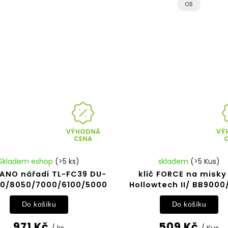
OS
VÝHODNÁ
VÝ
CENA
Skladem eshop
(>5 ks)
skladem
(>5 Kus)
ANO nářadí TL-FC39 DU-
klíč FORCE na misky
0/8050/7000/6100/5000
Hollowtech II/ BB9000
Do košíku
Do košíku
971 Kč
509 Kč
/ ks
/ Kus