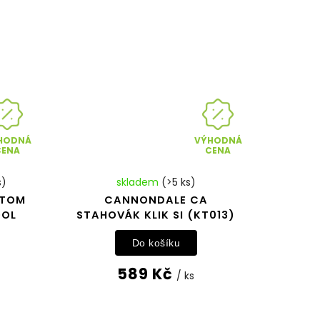
HODNÁ
VÝHODNÁ
CENA
CENA
s)
skladem
(>5 ks)
TTOM
CANNONDALE CA
OOL
STAHOVÁK KLIK SI (KT013)
Do košíku
589 Kč
/ ks