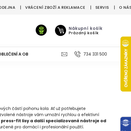
ODEJNA
VRÁCENÍ ZBOŽÍ A REKLAMACE
SERVIS
O NÁ
Nákupní košík
Prázdný košík
OBLEČENÍ A OBUV
VÝŽIVA
VÝPRODEJ %
734 331 500
TREN
ových částí pohonu kola. Ať už potřebujete
zvolené nástroje vám umožní rychlou a efektivní
 press-fit lisy a další specializované nástroje od
 určené pro domácí i profesionální použití.