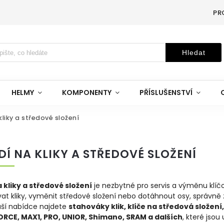
PR
Hledat
HELMY
KOMPONENTY
PŘÍSLUŠENSTVÍ
kliky a středové složení
Í NA KLIKY A STŘEDOVÉ SLOŽENÍ
 kliky a středové složení
je nezbytné pro servis a výměnu klíč
t kliky, vyměnit středové složení nebo dotáhnout osy, správně 
naší nabídce najdete
stahováky klik, klíče na středová složení,
ORCE, MAX1, PRO, UNIOR, Shimano, SRAM a dalších
, které jsou