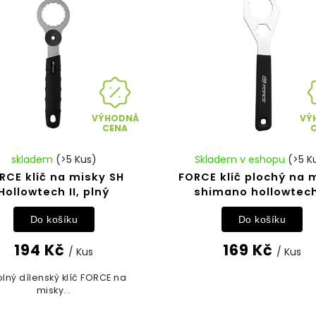
VÝHODNÁ
VÝ
CENA
skladem
(>5 Kus)
Skladem v eshopu
(>5 K
RCE klíč na misky SH
FORCE klíč plochý na 
Hollowtech II, plný
shimano hollowtech
Do košíku
Do košíku
194 Kč
169 Kč
/ Kus
/ Kus
lný dílenský klíč FORCE na
misky...