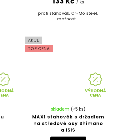
133 Kč
/ ks
profi stahovák, Cr-Mo steel,
možnost...
AKCE
TOP CENA
HODNÁ
VÝHODNÁ
CENA
CENA
skladem
(>5 ks)
ou
MAX1 stahovák s držadlem
na středové osy Shimano
a ISIS