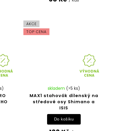
AKCE
TOP CENA
HODNÁ
VÝHODNÁ
CENA
CENA
s)
skladem
(>5 ks)
PRO
MAX1 stahovák dílenský na
ÉHO
středové osy Shimano a
ISIS
Do košíku