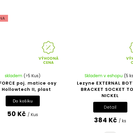
NA
VÝHODNÁ
VÝ
CENA
skladem
(>5 Kus)
Skladem v eshopu
(5 k
 FORCE poj. matice osy
Lezyne EXTERNAL BO
 Hollowtech II, plast
BRACKET SOCKET T
NICKEL
Do košíku
Detail
50 Kč
/ Kus
384 Kč
/ ks