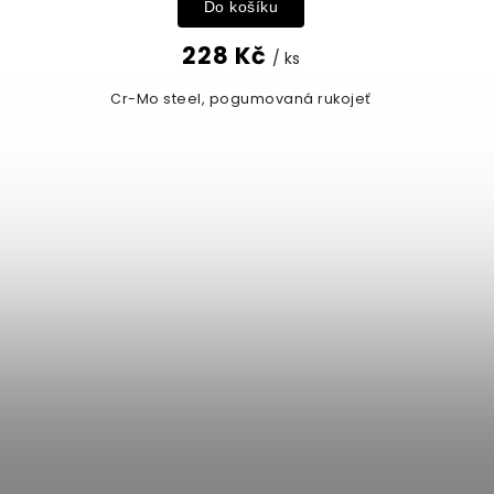
Do košíku
228 Kč
/ ks
Cr-Mo steel, pogumovaná rukojeť