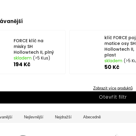
ávanější
klíč FORCE poj
FORCE klíč na
matice osy SH
misky SH
Hollowtech II,
Hollowtech II, plný
plast
skladem
(>5 Kus)
skladem
(>5 K
194 Kč
50 Kč
Zobrazit více produktů
Otevřít filtr
vanější
Nejlevnější
Nejdražší
Abecedně