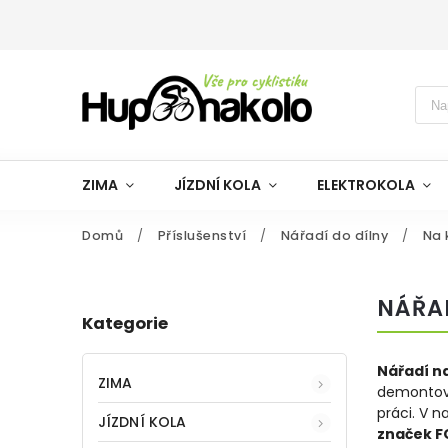
ZIMA
JÍZDNÍ KOLA
ELEKTROKOLA
Domů
/
Příslušenství
/
Nářadí do dílny
/
Na 
NÁŘAD
Kategorie
Nářadí na
ZIMA
demontova
práci. V 
JÍZDNÍ KOLA
značek F