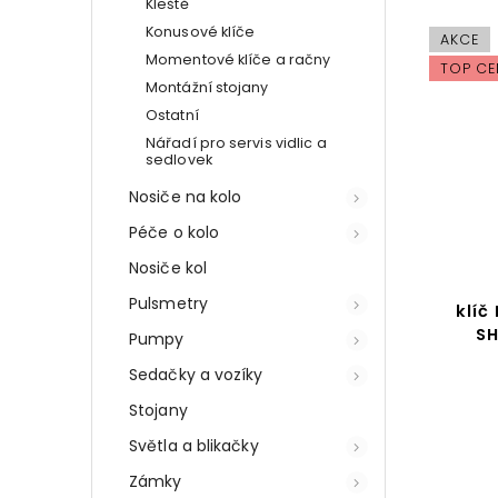
Kleště
Konusové klíče
AKCE
Momentové klíče a račny
TOP CE
Montážní stojany
Ostatní
Nářadí pro servis vidlic a
sedlovek
Nosiče na kolo
Péče o kolo
Nosiče kol
Pulsmetry
klíč
SH
Pumpy
Sedačky a vozíky
Stojany
Světla a blikačky
Zámky