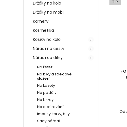
TIP
Držáky na kola
Držáky na mobil
Kamery
Kosmetika
Košíky na kolo
Nářadí na cesty
Nářadí do dílny
Na řetěz
FO
Na kliky a středové
složení
Na kazety
Na pedály
Na brzdy
Na centrování
Odo
Imbusy, torxy, bity
Sady nářadí