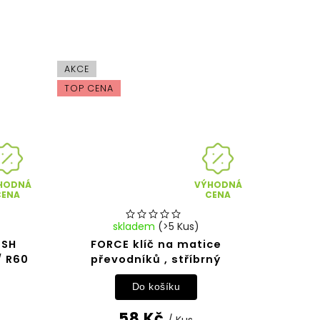
AKCE
TOP CENA
HODNÁ
VÝHODNÁ
CENA
CENA
skladem
(>5 Kus)
 SH
FORCE klíč na matice
/ R60
převodníků , stříbrný
Do košíku
58 Kč
/ Kus