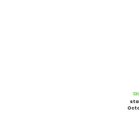
Sk
sta
Octa