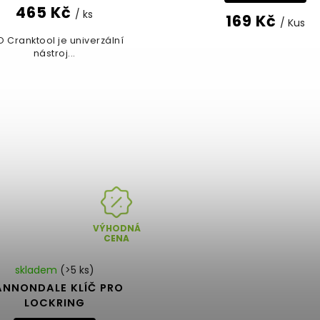
465 Kč
/ ks
169 Kč
/ Kus
O Cranktool je univerzální
nástroj...
VÝHODNÁ
CENA
skladem
(>5 ks)
NNONDALE KLÍČ PRO
LOCKRING