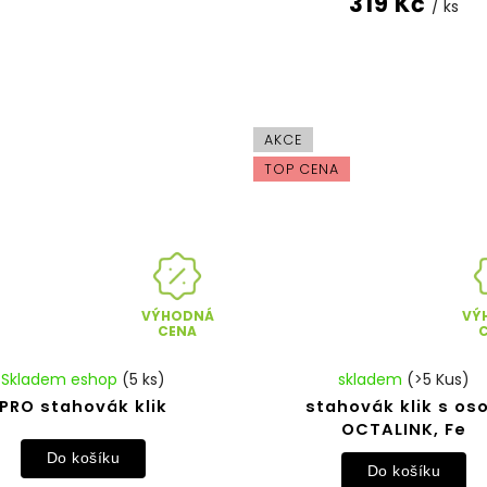
319 Kč
/ ks
AKCE
TOP CENA
VÝHODNÁ
VÝ
CENA
Skladem eshop
(5 ks)
skladem
(>5 Kus)
PRO stahovák klik
stahovák klik s os
OCTALINK, Fe
Do košíku
Do košíku