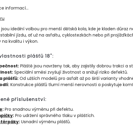
ce informací...
ru
jsou ideální volbou pro menší dětská kola, kde je kladen důraz 
stabilní jízdu, ať už na asfaltu, cyklostezkách nebo při projížďkác
na kvalitu i výkon.
vlastnosti plášťů 18":
pečnost:
Pláště jsou navrženy tak, aby zajistily dobrou trakci a s
lnost:
Speciální směsi zvyšují životnost a snižují riziko defektů.
a plášťů:
Od užších modelů pro asfalt až po širší varianty vhodné
dlí:
Konstrukce plášťů tlumí menší nerovnosti a poskytuje komfo
ené příslušenství:
e
:
Pro snadnou výměnu při defektu.
pičky
:
Pro udržení správného tlaku v pláštích.
térpáky
:
Usnadní výměnu plášťů.