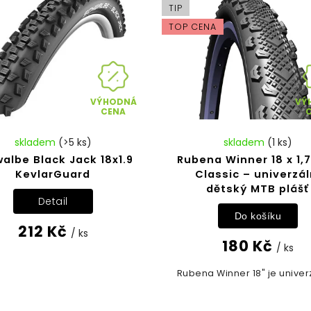
TIP
TOP CENA
VÝHODNÁ
VÝ
CENA
skladem
(>5 ks)
skladem
(1 ks)
albe Black Jack 18x1.9
Rubena Winner 18 x 1,7
KevlarGuard
Classic – univerzál
dětský MTB plášť
Detail
Do košíku
212 Kč
/ ks
180 Kč
/ ks
Rubena Winner 18" je univerz