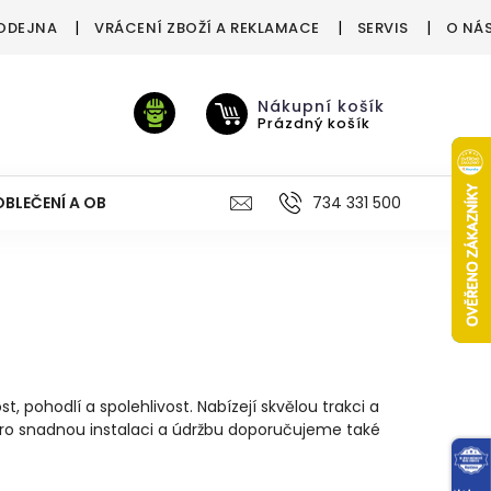
ODEJNA
VRÁCENÍ ZBOŽÍ A REKLAMACE
SERVIS
O NÁ
Nákupní košík
Prázdný košík
OBLEČENÍ A OBUV
VÝŽIVA
VÝPRODEJ %
734 331 500
TREN
t, pohodlí a spolehlivost. Nabízejí skvělou trakci a
. Pro snadnou instalaci a údržbu doporučujeme také