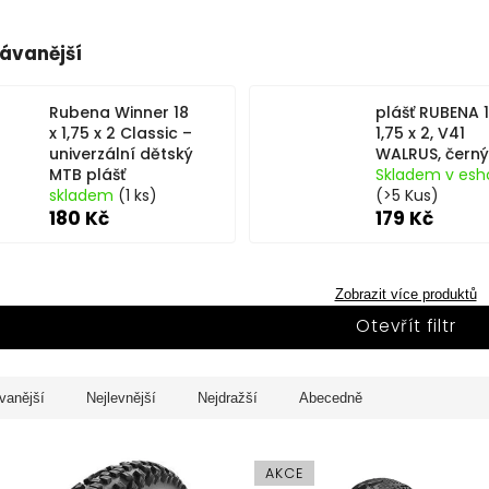
ávanější
Rubena Winner 18
plášť RUBENA 1
x 1,75 x 2 Classic –
1,75 x 2, V41
univerzální dětský
WALRUS, černý
MTB plášť
Skladem v esh
skladem
(1 ks)
(>5 Kus)
180 Kč
179 Kč
Zobrazit více produktů
Otevřít filtr
vanější
Nejlevnější
Nejdražší
Abecedně
AKCE