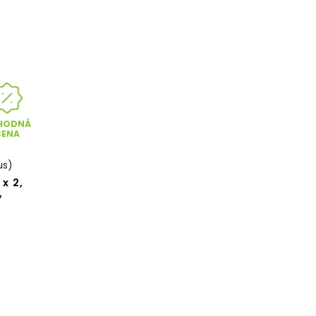
HODNÁ
CENA
us)
 x 2,
ý