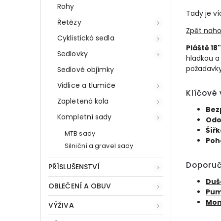
Rohy
Tady je ví
Řetězy
Zpět naho
Cyklistická sedla
Pláště 18"
Sedlovky
hladkou a 
požadavky 
Sedlové objímky
Vidlice a tlumiče
Klíčové 
Zapletená kola
Bez
Kompletní sady
Odo
Šířk
MTB sady
Poho
Silniční a gravel sady
Doporuč
PŘÍSLUŠENSTVÍ
Duš
OBLEČENÍ A OBUV
Pum
Mon
VÝŽIVA