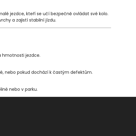
malé jezdce, kteří se učí bezpečně ovládat své kolo.
y a zajistí stabilní jízdu.
 a hmotnosti jezdce.
né, nebo pokud dochází k častým defektům.
olině nebo v parku.