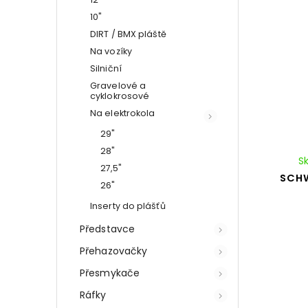
10"
DIRT / BMX pláště
Na vozíky
Silniční
Gravelové a
cyklokrosové
Na elektrokola
29"
28"
S
27,5"
SCHW
26"
Inserty do plášťů
Představce
Přehazovačky
Přesmykače
Ráfky