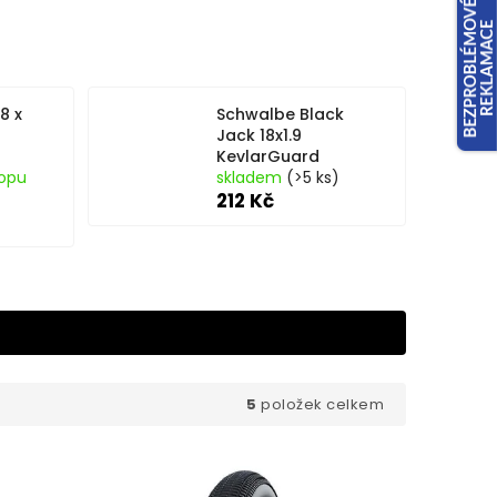
8 x
Schwalbe Black
Jack 18x1.9
KevlarGuard
opu
skladem
(>5 ks)
212 Kč
5
položek celkem