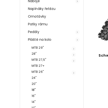
Náboje
Napínáky řetězu
Omotávky
Patky rámu
Pedály
Pláště na kolo
MTB 29"
28"
Schw
MTB 27,5"
MTB 27+
MTB 26"
24"
20"
18"
16"
14"
12"