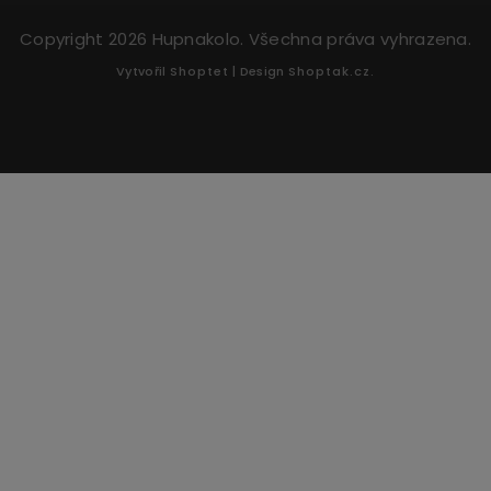
Copyright 2026
Hupnakolo
. Všechna práva vyhrazena.
Vytvořil
Shoptet
| Design
Shoptak.cz.