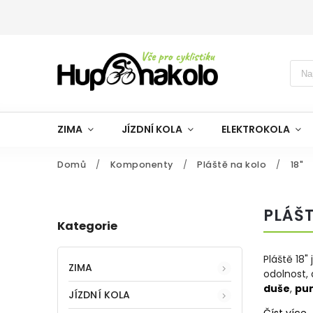
ZIMA
JÍZDNÍ KOLA
ELEKTROKOLA
Domů
/
Komponenty
/
Pláště na kolo
/
18"
PLÁŠT
Kategorie
Pláště 18"
ZIMA
odolnost, 
duše
,
pu
JÍZDNÍ KOLA