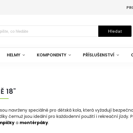
PR
Hledat
HELMY
KOMPONENTY
PŘÍSLUŠENSTVÍ
Ě 18"
 jsou navrženy speciálně pro dětská kola, která vyžadují bezpečnos
díky čemuž jsou ideální pro každodenní použití i rekreační jízdy
mpičky
a
montérpáky
.