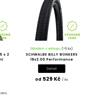
HODNÁ
VÝHODNÁ
CENA
CENA
Skladem v eshopu
(>5 ks)
5 x 2
SCHWALBE BILLY BONKERS
ní
18x2.00 Performance
Detail
529 Kč
od
/ ks
ální...