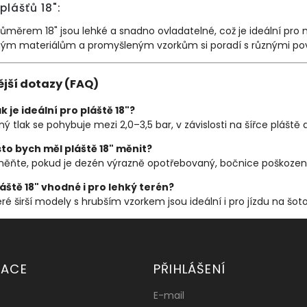
plášťů 18":
růměrem 18" jsou lehké a snadno ovladatelné, což je ideální pro 
ným materiálům a promyšleným vzorkům si poradí s různými povrch
ější dotazy (FAQ)
ak je ideální pro pláště 18"?
 tlak se pohybuje mezi 2,0–3,5 bar, v závislosti na šířce pláště
sto bych měl pláště 18" měnit?
měňte, pokud je dezén výrazně opotřebovaný, bočnice poškoze
láště 18" vhodné i pro lehký terén?
ré širší modely s hrubším vzorkem jsou ideální i pro jízdu na šot
MACE
PŘIHLÁŠENÍ
E-mail