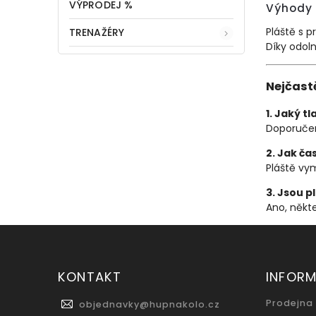
VÝPRODEJ %
Výhody 
Pláště s p
TRENAŽÉRY
Díky odol
Nejčast
1. Jaký tl
Doporučený
2. Jak ča
Pláště vy
3. Jsou p
Ano, někte
KONTAKT
INFOR
Prodejna
objednavky
@
hupnakolo.cz