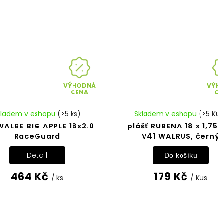
VÝHODNÁ
VÝ
CENA
kladem v eshopu
(>5 ks)
Skladem v eshopu
(>5 K
ALBE BIG APPLE 18x2.0
plášť RUBENA 18 x 1,75
RaceGuard
V41 WALRUS, čern
Detail
Do košíku
464 Kč
179 Kč
/ ks
/ Kus