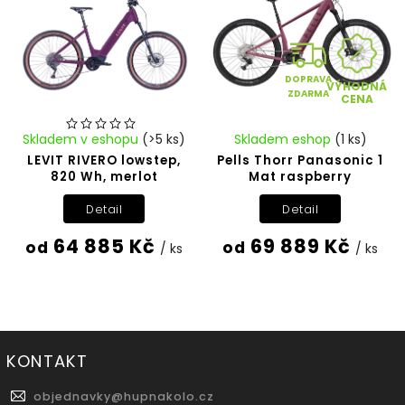
DOPRAVA
VÝHODNÁ
ZDARMA
CENA
Skladem v eshopu
(>5 ks)
Skladem eshop
(1 ks)
LEVIT RIVERO lowstep,
Pells Thorr Panasonic 1
820 Wh, merlot
Mat raspberry
Detail
Detail
64 885 Kč
69 889 Kč
od
od
/ ks
/ ks
KONTAKT
objednavky
@
hupnakolo.cz