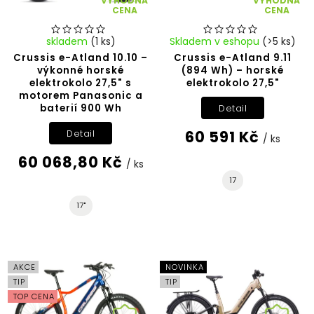
VÝHODNÁ
VÝHODNÁ
CENA
CENA
skladem
(1 ks)
Skladem v eshopu
(>5 ks)
Crussis e-Atland 10.10 –
Crussis e-Atland 9.11
výkonné horské
(894 Wh) – horské
elektrokolo 27,5" s
elektrokolo 27,5"
motorem Panasonic a
baterií 900 Wh
Detail
60 591 Kč
Detail
/ ks
60 068,80 Kč
/ ks
17
17"
AKCE
NOVINKA
TIP
TIP
TOP CENA