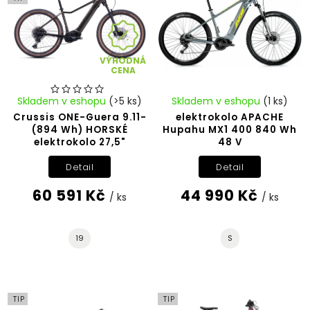
VÝHODNÁ
CENA
Skladem v eshopu
(>5 ks)
Skladem v eshopu
(1 ks)
Crussis ONE-Guera 9.11-
elektrokolo APACHE
(894 Wh) HORSKÉ
Hupahu MX1 400 840 Wh
elektrokolo 27,5"
48 V
Detail
Detail
60 591 Kč
44 990 Kč
/ ks
/ ks
19
S
TIP
TIP