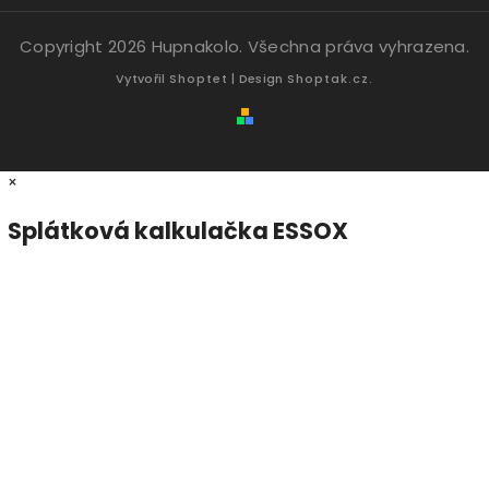
Copyright 2026
Hupnakolo
. Všechna práva vyhrazena.
Vytvořil
Shoptet
| Design
Shoptak.cz.
×
Splátková kalkulačka ESSOX