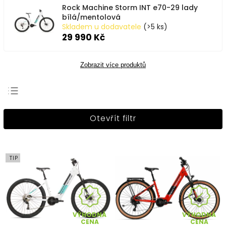
Rock Machine Storm INT e70-29 lady
bílá/mentolová
Skladem u dodavatele
(>5 ks)
29 990 Kč
Zobrazit více produktů
Nejprodávanější
Otevřít filtr
Nejlevnější
Nejdražší
Abecedně
TIP
VÝHODNÁ
VÝHODNÁ
CENA
CENA