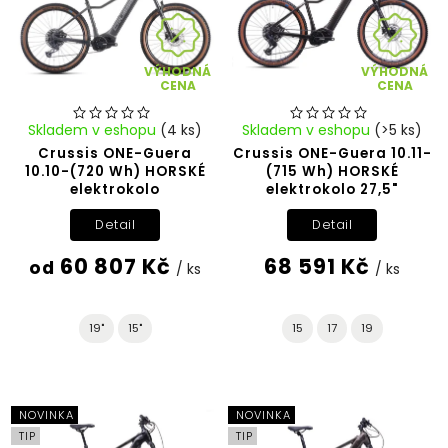
VÝHODNÁ
VÝHODNÁ
CENA
CENA
Skladem v eshopu
(4 ks)
Skladem v eshopu
(>5 ks)
Crussis ONE-Guera
Crussis ONE-Guera 10.11-
10.10-(720 Wh) HORSKÉ
(715 Wh) HORSKÉ
elektrokolo
elektrokolo 27,5"
Detail
Detail
60 807 Kč
68 591 Kč
od
/ ks
/ ks
19"
15"
15
17
19
NOVINKA
NOVINKA
TIP
TIP