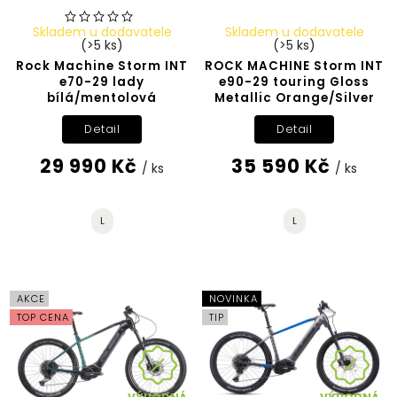
Skladem u dodavatele
Skladem u dodavatele
(>5 ks)
(>5 ks)
Rock Machine Storm INT
ROCK MACHINE Storm INT
e70-29 lady
e90-29 touring Gloss
bílá/mentolová
Metallic Orange/Silver
Detail
Detail
29 990 Kč
35 590 Kč
/ ks
/ ks
L
L
AKCE
NOVINKA
TOP CENA
TIP