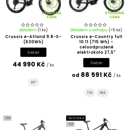
VÝHODNÁ
VÝHODNÁ
CENA
CENA
skladem
(1 ks)
Skladem v eshopu
(>5 ks)
Crussis e-Atland 9.8-S-
Crussis e-Country full
(630Wh)
10.11 (715 Wh) –
celoodpružené
elektrokolo 27,5"
Detail
44 990 Kč
Detail
/ ks
88 591 Kč
od
/ ks
20"
17,5
19,5
TIP
NOVINKA
TIP