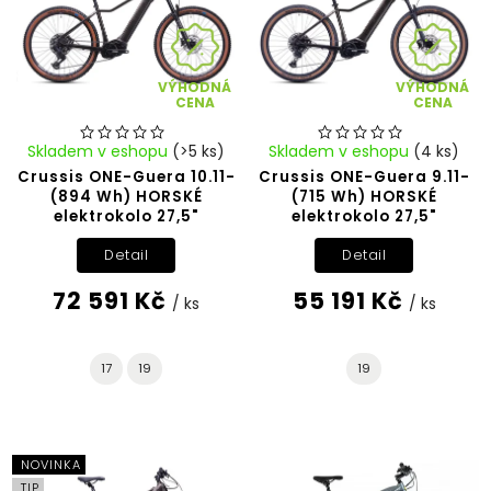
VÝHODNÁ
VÝHODNÁ
CENA
CENA
Skladem v eshopu
(>5 ks)
Skladem v eshopu
(4 ks)
Crussis ONE-Guera 10.11-
Crussis ONE-Guera 9.11-
(894 Wh) HORSKÉ
(715 Wh) HORSKÉ
elektrokolo 27,5"
elektrokolo 27,5"
Detail
Detail
72 591 Kč
55 191 Kč
/ ks
/ ks
17
19
19
NOVINKA
TIP