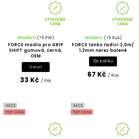
VÝHODNÁ
VÝHODNÁ
CENA
CENA
skladem
(>5 Pár)
skladem
(>5 Kus)
FORCE madla pro GRIP
FORCE lanko řadící 2,0m/
SHIFT gumová, černá,
1,2mm nerez balené
OEM
Do košíku
Detail
67 Kč
/ Kus
33 Kč
/ Pár
AKCE
AKCE
TOP CENA
TOP CENA