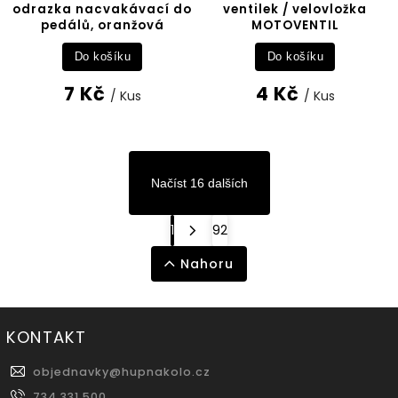
odrazka nacvakávací do
ventilek / velovložka
pedálů, oranžová
MOTOVENTIL
Do košíku
Do košíku
7 Kč
4 Kč
/ Kus
/ Kus
Načíst 16 dalších
1
92
Nahoru
KONTAKT
objednavky
@
hupnakolo.cz
734 331 500