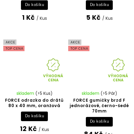
Do košíku
Do košíku
1 Kč
5 Kč
/ Kus
/ Kus
AKCE
AKCE
TOP CENA
TOP CENA
VÝHODNÁ
VÝHODNÁ
CENA
CENA
skladem
(>5 Kus)
skladem
(>5 Pár)
FORCE odrazka do drátů
FORCE gumičky brzd F
80 x 40 mm, oranžová
jednorázové, černo-šedé
70mm
Do košíku
Do košíku
12 Kč
/ Kus