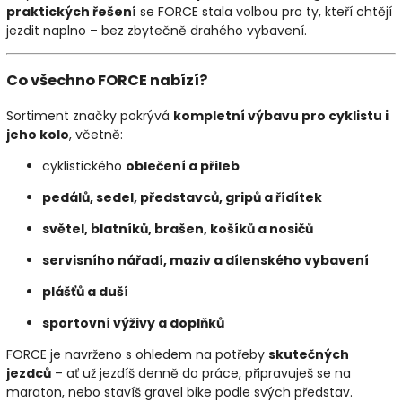
praktických řešení
se FORCE stala volbou pro ty, kteří chtějí
jezdit naplno – bez zbytečně drahého vybavení.
Co všechno FORCE nabízí?
Sortiment značky pokrývá
kompletní výbavu pro cyklistu i
jeho kolo
, včetně:
cyklistického
oblečení a přileb
pedálů, sedel, představců, gripů a řídítek
světel, blatníků, brašen, košíků a nosičů
servisního nářadí, maziv a dílenského vybavení
plášťů a duší
sportovní výživy a doplňků
FORCE je navrženo s ohledem na potřeby
skutečných
jezdců
– ať už jezdíš denně do práce, připravuješ se na
maraton, nebo stavíš gravel bike podle svých představ.