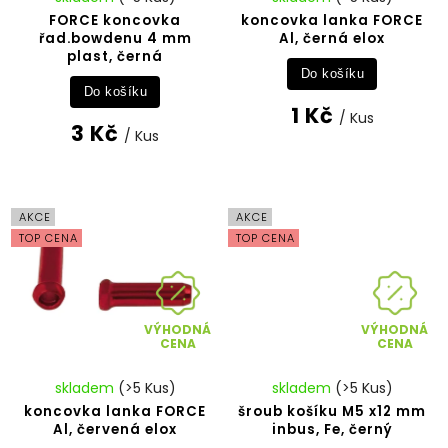
FORCE koncovka
koncovka lanka FORCE
řad.bowdenu 4 mm
Al, černá elox
plast, černá
Do košíku
Do košíku
1 Kč
/ Kus
3 Kč
/ Kus
AKCE
AKCE
TOP CENA
TOP CENA
VÝHODNÁ
VÝHODNÁ
CENA
CENA
skladem
(>5 Kus)
skladem
(>5 Kus)
koncovka lanka FORCE
šroub košíku M5 x12 mm
Al, červená elox
inbus, Fe, černý