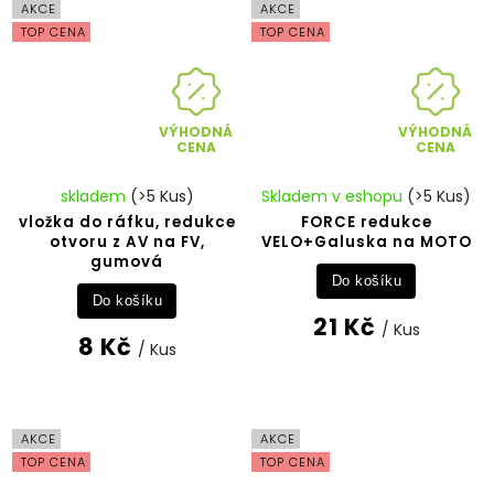
AKCE
AKCE
TOP CENA
TOP CENA
VÝHODNÁ
VÝHODNÁ
CENA
CENA
skladem
(>5 Kus)
Skladem v eshopu
(>5 Kus)
vložka do ráfku, redukce
FORCE redukce
otvoru z AV na FV,
VELO+Galuska na MOTO
gumová
Do košíku
Do košíku
21 Kč
/ Kus
8 Kč
/ Kus
AKCE
AKCE
TOP CENA
TOP CENA