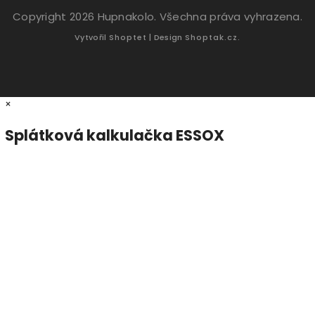
Copyright 2026
Hupnakolo
. Všechna práva vyhrazena.
Vytvořil
Shoptet
| Design
Shoptak.cz.
×
Splátková kalkulačka ESSOX