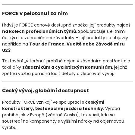
FORCE v pelotonu i za ním
I když je FORCE cenově dostupná značka, její produkty najdeš i
na kolech profesionálních týmů
. Spolupracuje s elitními
českými a zahraničními závodníky – její produkty se objevily
například na
Tour de France, Vueltě nebo Závodě míru
U23
.
Testování „v terénu“ probíhá nejen v závodním prostředí, ale
také díky
zákazníkům a cyklistickým komunitám
, jejichž
zpětná vazba pomáhá ladit detaily a zlepšovat vývoj.
Český vývoj, globální dostupnost
Produkty FORCE vznikají ve spolupráci s
českými
konstruktéry, testovacími jezdci a techniky
. Výroba
probíhá jak v Evropě (včetně Česka), tak v Asii, kde se
soustředí na komponenty s vyššími nároky na objemovou
výrobu.