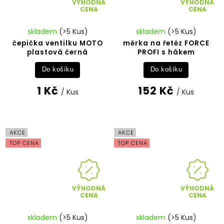
VÝHODNÁ
VÝHODNÁ
CENA
CENA
skladem
(>5 Kus)
skladem
(>5 Kus)
čepička ventilku MOTO
měrka na řetěz FORCE
plastová černá
PROFI s hákem
Do košíku
Do košíku
1 Kč
152 Kč
/ Kus
/ Kus
AKCE
AKCE
TOP CENA
TOP CENA
VÝHODNÁ
VÝHODNÁ
CENA
CENA
skladem
(>5 Kus)
skladem
(>5 Kus)