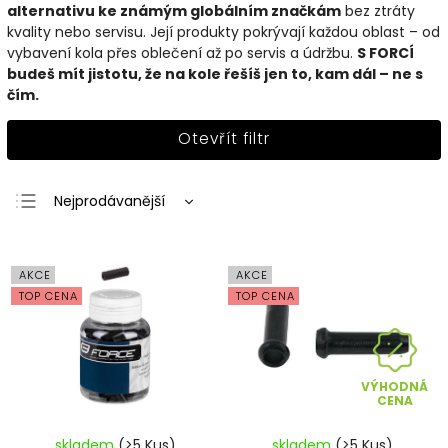
alternativu ke známým globálním značkám
bez ztráty
kvality nebo servisu. Její produkty pokrývají každou oblast – od
vybavení kola přes oblečení až po servis a údržbu.
S FORCÍ
budeš mít jistotu, že na kole řešíš jen to, kam dál – ne s
čím.
Otevřít filtr
Nejprodávanější
Nejlevnější
Nejdražší
AKCE
AKCE
Abecedně
TOP CENA
TOP CENA
VÝHODNÁ
CENA
skladem
(>5 Kus)
skladem
(>5 Kus)