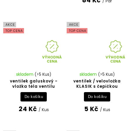
84 Kč
/ Pár
AKCE
AKCE
TOP CENA
TOP CENA
VÝHODNÁ
VÝHODNÁ
CENA
CENA
skladem
(>5 Kus)
skladem
(>5 Kus)
ventilek galuskový -
ventilek / velovložka
vložka těla ventilu
KLASIK s čepičkou
Do košíku
Do košíku
24 Kč
5 Kč
/ Kus
/ Kus