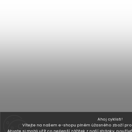
Ahoj cyklisti!
Vítejte na našem e-shopu plném úžasného zboží pro v
Abyste si mohli užít co nejlepší zážitek z naší stránky, pou