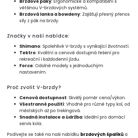
Brzdové páky
: Ergonomické a kompatibilní s
většinou V-brzdových systémů.
Brzdová lanka a bowdeny
: Zajišťují přesný přenos
síly z pák na brzdy.
Značky v naší nabídce:
Shimano
: Spolehlivé V-brzdy s vynikající životností.
Tektro
: Kvalitní a cenově dostupná řešení pro
rekreační i každodenní jízdu.
Force
: Odolné modely s jednoduchým
nastavením.
Proč zvolit V-brzdy?
Cenová dostupnost
: Skvělý poměr cena/výkon.
Všestranné použití
: Vhodné pro různé typy kol, od
městských až po trekingová.
Snadná instalace a údržba
: Ideální pro domácí
servis kola.
Podívejte se také na naši nabídku
brzdových
špalíků
a