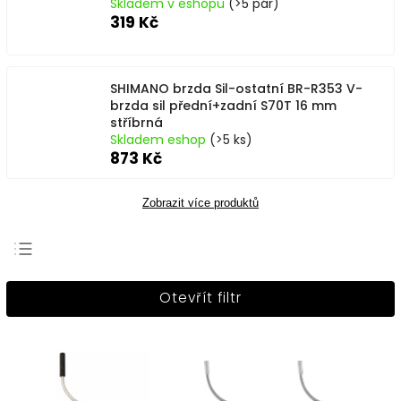
Skladem v eshopu
(>5 pár)
319 Kč
SHIMANO brzda Sil-ostatní BR-R353 V-
brzda sil přední+zadní S70T 16 mm
stříbrná
Skladem eshop
(>5 ks)
873 Kč
Zobrazit více produktů
Nejprodávanější
Otevřít filtr
Nejlevnější
Nejdražší
Abecedně