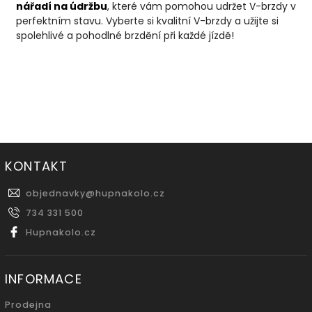
nářadí
na
údržbu
, které vám pomohou udržet V-brzdy v
perfektním stavu. Vyberte si kvalitní V-brzdy a užijte si
spolehlivé a pohodlné brzdění při každé jízdě!
KONTAKT
objednavky
@
hupnakolo.cz
734 331 500
Hupnakolo.cz
INFORMACE
Prodejna