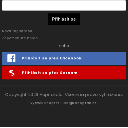
Přihlásit se
Nová registrace
Zapomenuté heslo
nebo
Přihlásit se přes Facebook
Přihlásit se přes Seznam
Copyright 2026
Hupnakolo
. Všechna práva vyhrazena.
Vytvořil
Shoptet
| Design
Shoptak.cz.