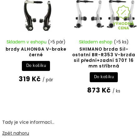
VÝHODNÁ
CENA
Skladem v eshopu
(>5 pár)
Skladem eshop
(>5 ks)
brzdy ALHONGA V-brake
SHIMANO brzda Sil-
černé
ostatní BR-R353 V-brzda
sil přední+zadní S70T 16
mm stříbrná
Do košíku
319 Kč
Do košíku
/ pár
873 Kč
/ ks
Tady je více informací...
Zpět nahoru