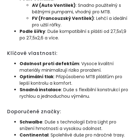
AV (Auto Ventilek)
: Snadno použitelný s
běžnými pumpami, vhodný pro MTB.
FV (Francouzský Ventilek)
: Lehčí a ideální
pro užší ráfky.
Podle šířky
: Duše kompatibilní s plášti od 27,5x1,9
po 27,5x2,6 a více.
Klíčové vlastnosti:
Odolnost proti defektům
: Vysoce kvalitní
materiály minimalizují riziko proražení.
Optimální tlak
: Přizpůsobeno MTB plášťům pro
lepší kontrolu a komfort.
Snadná instalace
: Duše s flexibilní konstrukcí pro
rychlou a jednoduchou výměnu.
Doporučené značky:
Schwalbe
: Duše s technologií Extra Light pro
snížení hmotnosti a vysokou odolnost.
Continental
: Spolehlivé duše pro náročné trasy.