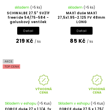
skladem
(>5 ks)
skladem
(>5 ks)
SCHWALBE 27.5" SV21F
MAX1 duše MAX1
freeride 54/75-584 -
27,5x1.95-2.125 FV 48mm
galuskový ventilek
LONG
Detail
Detail
219 Kč
85 Kč
/ ks
/ ks
AKCE
TOP CENA
VÝHODNÁ
VÝHODNÁ
CENA
CENA
Skladem v eshopu
(>5 Kus)
Skladem v eshopu
(>5 Kus)
FORCE duše 27 x 1 1/4, fv
FORCE duše 27,5 x 1,75/