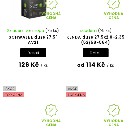
VÝHODNÁ
VÝHODNÁ
CENA
CENA
Skladem v eshopu
(>5 ks)
skladem
(>5 ks)
SCHWALBE duše 27.5"
KENDA duše 27,5x2,0-2,35
AV21
(52/58-584)
Detail
Detail
126 Kč
114 Kč
od
/ ks
/ ks
AKCE
AKCE
TOP CENA
TOP CENA
VÝHODNÁ
VÝHODNÁ
CENA
CENA