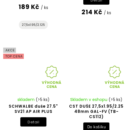
Detail
189 Kč
/ ks
214 Kč
/ ks
27,5x1.95/2.125
AKCE
TOP CENA
VÝHODNÁ
VÝHODNÁ
CENA
CENA
skladem
(>5 ks)
Skladem v eshopu
(>5 ks)
SCHWALBE duše 27.5"
CST DUŠE 27,5x1.95/2.25
SV21 AP AIR PLUS
48mm GAL-FV (TB-
CS112)
Detail
Do košíku