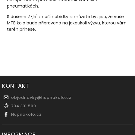
pneumatikách.
S dušemi 27,5" z naší nabídky si můžete být jisti, že vaše
MTB kolo bude připraveno na jakoukoli výzvu, kterou vám
terén přinese.
KONTAKT
objednavky
@
hupnakolo.cz
734 331 500
Hupnakolo.cz
INFORMACE