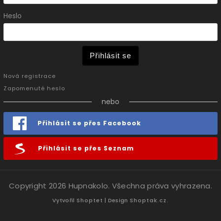
Heslo
Přihlásit se
Nová registrace
Zapomenuté heslo
nebo
Přihlásit se přes Facebook
Přihlásit se přes Seznam
Copyright 2026
Hupnakolo
. Všechna práva vyhrazena.
Vytvořil
Shoptet
| Design
Shoptak.cz.