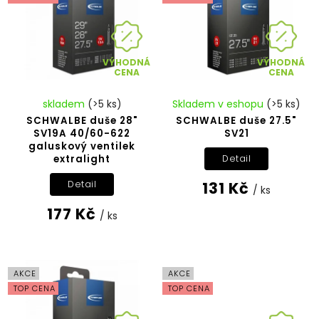
VÝHODNÁ
VÝHODNÁ
CENA
CENA
skladem
(>5 ks)
Skladem v eshopu
(>5 ks)
SCHWALBE duše 28"
SCHWALBE duše 27.5"
SV19A 40/60-622
SV21
galuskový ventilek
extralight
Detail
131 Kč
Detail
/ ks
177 Kč
/ ks
AKCE
AKCE
TOP CENA
TOP CENA