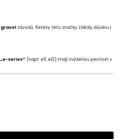
a
gravel
závodů. Řetězy této značky získaly důvěru i
o
„e-series“
(např. e11, e12) mají zvýšenou pevnost v