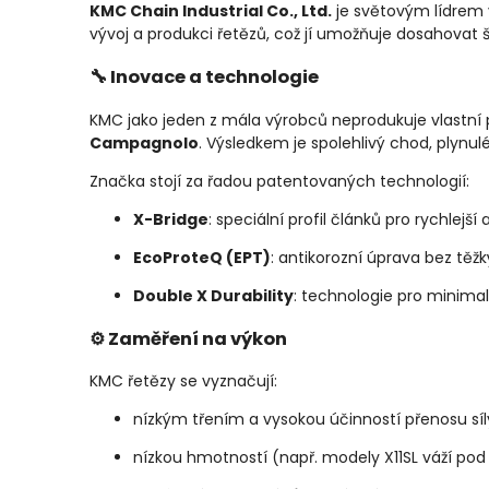
KMC Chain Industrial Co., Ltd.
je světovým lídrem v
vývoj a produkci řetězů, což jí umožňuje dosahovat š
🔧 Inovace a technologie
KMC jako jeden z mála výrobců neprodukuje vlastní
Campagnolo
. Výsledkem je spolehlivý chod, plynul
Značka stojí za řadou patentovaných technologií:
X-Bridge
: speciální profil článků pro rychlejší 
EcoProteQ (EPT)
: antikorozní úprava bez těž
Double X Durability
: technologie pro minimal
⚙️ Zaměření na výkon
KMC řetězy se vyznačují:
nízkým třením a vysokou účinností přenosu síl
nízkou hmotností (např. modely X11SL váží pod