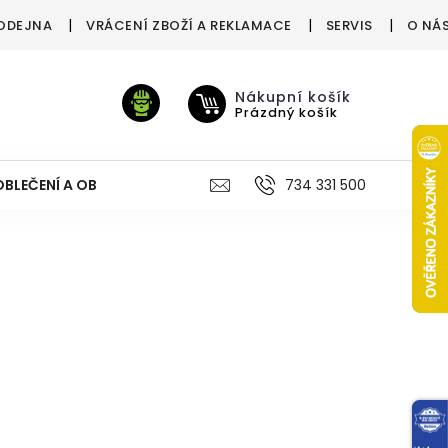
ODEJNA
VRÁCENÍ ZBOŽÍ A REKLAMACE
SERVIS
O NÁ
Nákupní košík
Prázdný košík
OBLEČENÍ A OBUV
VÝŽIVA
VÝPRODEJ %
734 331 500
TREN