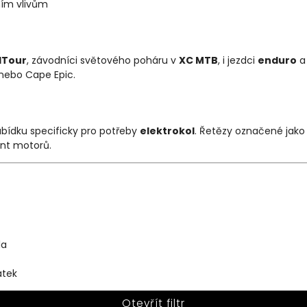
ním vlivům
dTour
, závodníci světového poháru v
XC MTB
, i jezdci
enduro
a nebo Cape Epic.
abídku specificky pro potřeby
elektrokol
. Řetězy označené jak
ent motorů.
la
átek
Otevřít filtr