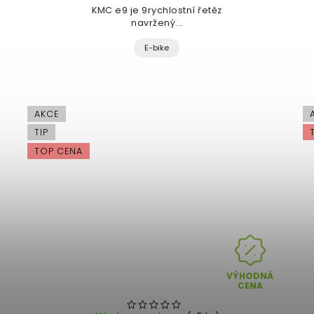
KMC e9 je 9rychlostní řetěz
navržený...
E-bike
AKCE
TIP
TOP CENA
VÝHODNÁ
CENA