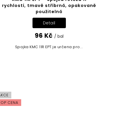
rychlostí, tmavě stříbrná, opakovaně
použitelná
Detail
96 Kč
/ bal
Spojka KMC 11R EPT je určena pro...
AKCE
TOP CENA