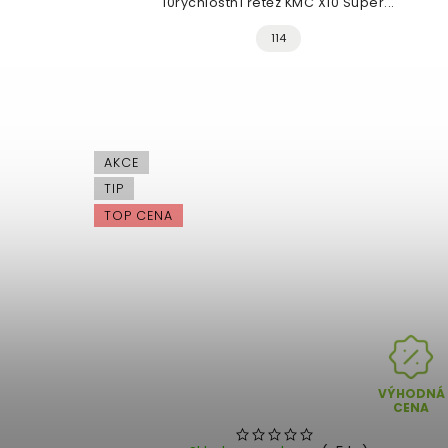
10rychlostní řetěz KMC X10 Super...
114
AKCE
TIP
TOP CENA
VÝHODNÁ
CENA