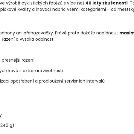
e výrobě cyklistických řetězů s více než
40 lety zkušeností
. 
pičkové kvality a inovací napříč všemi kategoriemi – od městskýc
 pohony ani přehazovačky. Právě proto dokáže nabídnout
maxim
é řazení a vysoká odolnost.
a přesnější řazení
kých kovů s extrémní životností
izaci opotřebení a prodloužení servisních intervalů
y
 240 g)