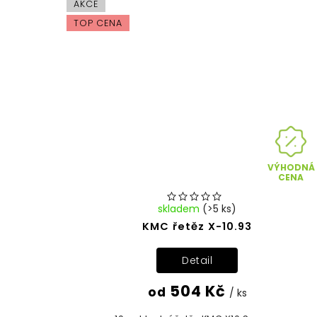
AKCE
TOP CENA
VÝHODNÁ
CENA
skladem
(>5 ks)
KMC řetěz X-10.93
Detail
504 Kč
od
/ ks