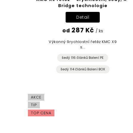
Bridge technologie
Detail
287 Kč
od
/ ks
Výkonný 9rychlostní řetěz KMC X9
s...
šedý 116 článků Balení PE
šedý 114 článků Balení BOX
AKCE
TIP
TOP CENA