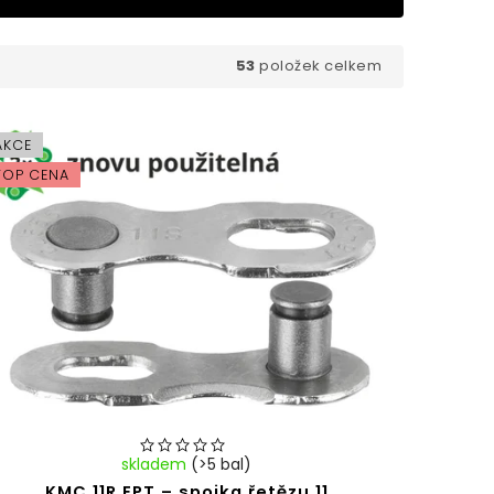
53
položek celkem
AKCE
TOP CENA
skladem
(>5 bal)
KMC 11R EPT – spojka řetězu 11