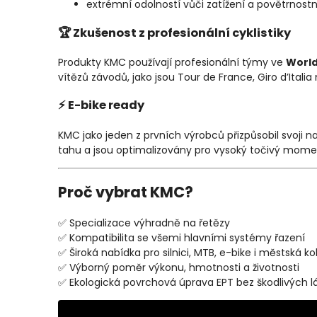
extrémní odolností vůči zatížení a povětrnost
🏆 Zkušenost z profesionální cyklistiky
Produkty KMC používají profesionální týmy ve
Worl
vítězů závodů, jako jsou Tour de France, Giro d’Itali
⚡️ E-bike ready
KMC jako jeden z prvních výrobců přizpůsobil svoji n
tahu a jsou optimalizovány pro vysoký točivý mom
Proč vybrat KMC?
✅ Specializace výhradně na řetězy
✅ Kompatibilita se všemi hlavními systémy řazení
✅ Široká nabídka pro silnici, MTB, e-bike i městská ko
✅ Výborný poměr výkonu, hmotnosti a životnosti
✅ Ekologická povrchová úprava EPT bez škodlivých l