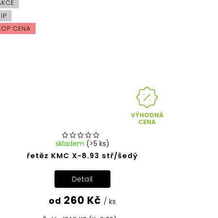
AKCE
TIP
TOP CENA
VÝHODNÁ
CENA
skladem
(>5 ks)
řetěz KMC X-8.93 stř/šedý
Detail
260 Kč
od
/ ks