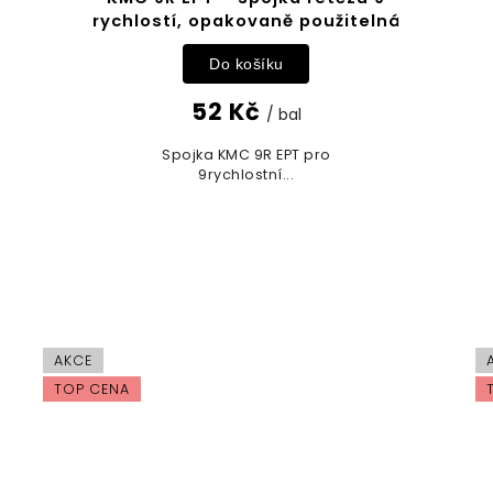
rychlostí, opakovaně použitelná
Do košíku
52 Kč
/ bal
Spojka KMC 9R EPT pro
9rychlostní...
AKCE
TOP CENA