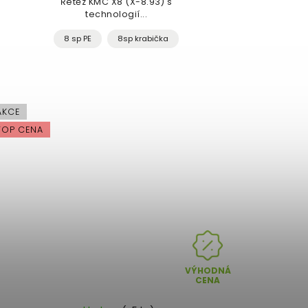
Řetěz KMC X8 (X-8.93) s
technologií...
8 sp PE
8sp krabička
AKCE
TOP CENA
VÝHODNÁ
CENA