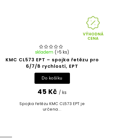
VÝHODNÁ
CENA
skladem
(>5 ks)
KMC CL573 EPT – spojka řetězu pro
6/7/8 rychlostí, EPT
Do košíku
45 Kč
/ ks
Spojka řetězu KMC CL573 EPT je
určena...