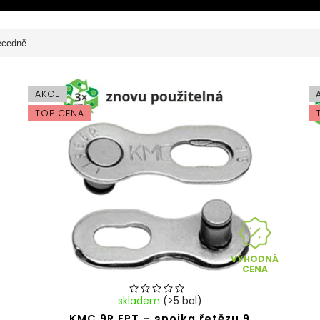
ecedně
AKCE
TOP CENA
VÝHODNÁ
CENA
skladem
(>5 bal)
KMC 9R EPT – spojka řetězu 9