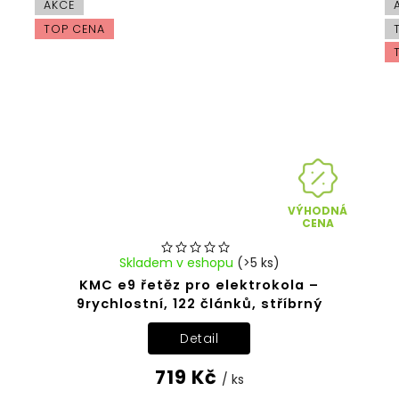
AKCE
TOP CENA
VÝHODNÁ
CENA
Skladem v eshopu
(>5 ks)
KMC e9 řetěz pro elektrokola –
9rychlostní, 122 článků, stříbrný
Detail
719 Kč
/ ks