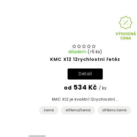
VÝHODNÁ
CENA
skladem
(>5 ks)
KMC X12 12rychlostní řetěz
Detail
534 Kč
od
/ ks
KMC X12 je kvalitní 12rychlostní...
černá
stříbrno/černá
stříbrno černá