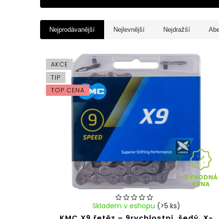
Nejprodávanější
Nejlevnější
Nejdražší
Ab
AKCE
TIP
TOP CENA
VÝHODNÁ
CENA
Skladem v eshopu
(>5 ks)
KMC X9 řetěz – 9rychlostní, šedý, X-