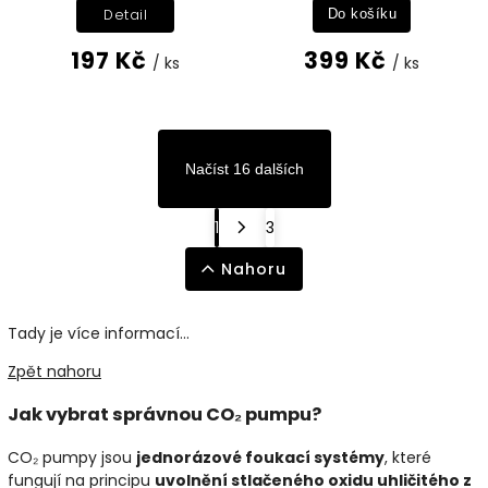
Detail
Do košíku
197 Kč
399 Kč
/ ks
/ ks
Načíst 16 dalších
1
3
Nahoru
Tady je více informací...
Zpět nahoru
Jak vybrat správnou CO₂ pumpu?
CO₂ pumpy jsou
jednorázové foukací systémy
, které
fungují na principu
uvolnění stlačeného oxidu uhličitého z