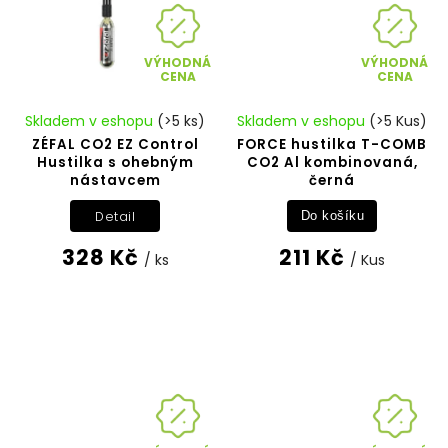
VÝHODNÁ
VÝHODNÁ
CENA
CENA
Skladem v eshopu
(>5 ks)
Skladem v eshopu
(>5 Kus)
ZÉFAL CO2 EZ Control
FORCE hustilka T-COMB
Hustilka s ohebným
CO2 Al kombinovaná,
nástavcem
černá
Detail
Do košíku
328 Kč
211 Kč
/ ks
/ Kus