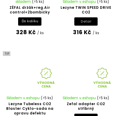
skladem
(>5 ks)
Skladem v eshopu
(>5 ks)
ZÉFAL držák+reg.Air
Lezyne TWIN SPEED DRIVE
control+2bombičky
CO2
Detail
Do košíku
328 Kč
316 Kč
/ ks
/ ks
TIP
VÝHODNÁ
VÝHODNÁ
CENA
CENA
Skladem v eshopu
(>5 ks)
Skladem v eshopu
(>5 ks)
Lezyne Tubeless CO2
Zefal adapter CO2
Blaster Cyklo-sada na
stříbrný
opravu defektu