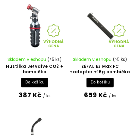
Abecedně
VÝHODNÁ
VÝHODNÁ
CENA
CENA
Skladem v eshopu
(>5 ks)
Skladem v eshopu
(>5 ks)
Hustilka Jetvalve CO2 +
ZÉFAL EZ Max FC
bombička
+adapter +16g bombička
Do košíku
Do košíku
387 Kč
659 Kč
/ ks
/ ks