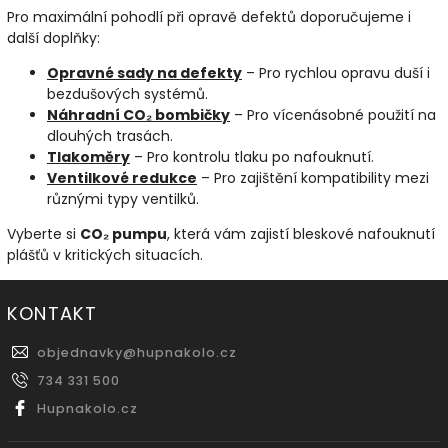
Pro maximální pohodlí při opravě defektů doporučujeme i
další doplňky:
Opravné
sady
na
defekty
– Pro rychlou opravu duší i
bezdušových systémů.
Náhradní
CO
₂ bombičky
– Pro vícenásobné použití na
dlouhých trasách.
Tlakoměry
– Pro kontrolu tlaku po nafouknutí.
Ventilkové
redukce
– Pro zajištění kompatibility mezi
různými typy ventilků.
Vyberte si
CO₂ pumpu
, která vám zajistí bleskové nafouknutí
plášťů v kritických situacích.
KONTAKT
objednavky
@
hupnakolo.cz
734 331 500
Hupnakolo.cz