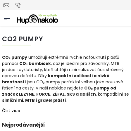
CO2 PUMPY
CO₂ pumpy
umožňují extrémně rychlé nafouknutí plášťů
pomocí
CO₂ bombiček
, což je ideální pro závodníky, MTB
jezdce i cykloturisty, kteří chtějí minimalizovat čas strávený
opravou defektu. Díky
kompaktní velikosti a nízké
hmotnosti
jsou CO₂ pumpy perfektní volbou jako nouzové
řešení na cesty. V naší nabídce najdete
CO₂ pumpy od
značek LEZYNE, FORCE, ZÉFAL, SKS a dalších
, kompatibilní se
silničními, MTB i gravel plášti
.
Číst více
Nejprodávanější