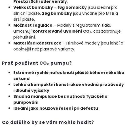
Presta i Schrader ventily
.
Velikost bombičky
–
16g bombičky
jsou ideální pro
silniční pláště,
25g bombičky
jsou vhodné pro MTB a
širší pláště.
Možnost regulace
– Modely s regulátorem tlaku
umožňují
kontrolované uvolnění CO₂
, což zabraňuje
přehuštění.
Materiál a konstrukce
– Hliníkové modely jsou lehčí a
odolnější než plastové varianty.
Proč používat CO₂ pumpu?
Extrémně rychlé nafouknutí pláště během několika
sekund
Lehká a kompaktní konstrukce vhodná pro závody
i dlouhé vyjížďky
Snadná manipulace bez nutnosti fyzického
pumpování
Ideální jako nouzové řešení při defektu
Co dalšího by se vám mohlo hodit?