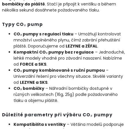
bombičky do pláště
. Stačí je připojit k ventilku a během
několika sekund dosáhnete požadovaného tlaku.
Typy CO₂ pump
CO₂ pumpy s regulací tlaku
– Umožňují kontrolovat
množství uvolněného plynu, čímž zabrání přehuštění
pláště. Doporučujeme od
LEZYNE a ZÉFAL
.
Kompaktní CO₂ pumpy bez regulace
– Jednoduché,
lehké modely vhodné pro závodní nasazení. Nabízíme
od
FORCE a SKS
.
CO₂ pumpy kombinované s ruční pumpou
–
Univerzální řešení pro všechny situace. Skvělé varianty
od
LEZYNE a SKS
.
CO₂ bombičky
– Náhradní bombičky dostupné v
různých velikostech (16g, 25g) podle požadovaného
tlaku a objemu pláště.
Důležité parametry při výběru CO₂ pumpy
Kompatibilita s ventilky
– Většina modelů podporuje