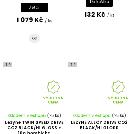
Do košíku
Detail
132 Kč
/ ks
1 079 Kč
/ ks
OS
TIP
TIP
VÝHODNÁ
VÝHODNÁ
CENA
CENA
Skladem v eshopu
(>5 ks)
Skladem v eshopu
(>5 ks)
Lezyne TWIN SPEED DRIVE
LEZYNE ALLOY DRIVE CO2
CO2 BLACK/HI GLOSS +
BLACK/HI GLOSS
16g bombička