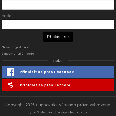
Heslo
Přihlásit se
Nová registrace
Zapomenuté heslo
nebo
Přihlásit se přes Facebook
Přihlásit se přes Seznam
Copyright 2026
Hupnakolo
. Všechna práva vyhrazena.
Vytvořil
Shoptet
| Design
Shoptak.cz.