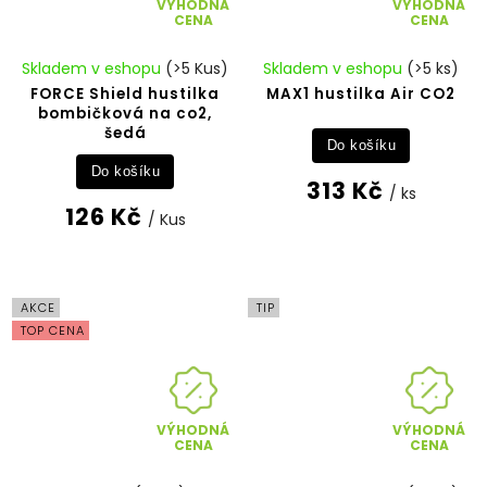
VÝHODNÁ
VÝHODNÁ
CENA
CENA
Skladem v eshopu
(>5 Kus)
Skladem v eshopu
(>5 ks)
FORCE Shield hustilka
MAX1 hustilka Air CO2
bombičková na co2,
šedá
Do košíku
Do košíku
313 Kč
/ ks
126 Kč
/ Kus
AKCE
TIP
TOP CENA
VÝHODNÁ
VÝHODNÁ
CENA
CENA