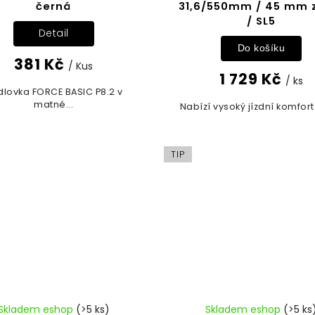
černá
31,6/550mm / 45 mm 
/ SL5
Detail
Do košíku
381 Kč
/ Kus
1 729 Kč
/ ks
dlovka FORCE BASIC P8.2 v
matné...
Nabízí vysoký jízdní komfort 
TIP
Skladem eshop
(>5 ks)
Skladem eshop
(>5 ks