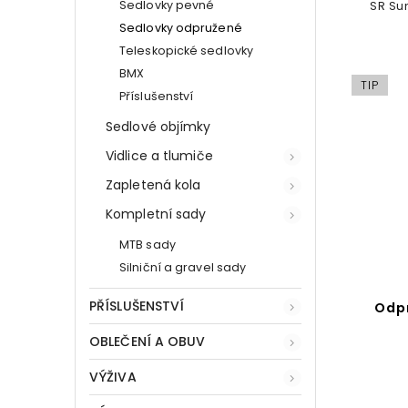
Sedlovky pevné
SR Sun
Sedlovky odpružené
Teleskopické sedlovky
BMX
TIP
Příslušenství
Sedlové objímky
Vidlice a tlumiče
Zapletená kola
Kompletní sady
MTB sady
Silniční a gravel sady
PŘÍSLUŠENSTVÍ
Odp
OBLEČENÍ A OBUV
VÝŽIVA