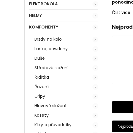
pohodlno
ELEKTROKOLA
Číst více
HELMY
Nejprod
KOMPONENTY
Brzdy na kolo
Lanka, bowdeny
Duše
Středové složení
Řídítka
Řazení
Gripy
Hlavové složení
Kazety
Kliky a převodníky
Nejprodá