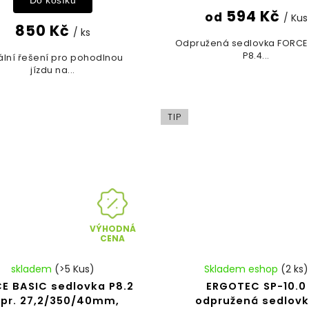
Do košíku
594 Kč
od
/ Kus
850 Kč
/ ks
Odpružená sedlovka FORC
P8.4...
ální řešení pro pohodlnou
jízdu na...
TIP
VÝHODNÁ
CENA
skladem
(>5 Kus)
Skladem eshop
(2 ks)
E BASIC sedlovka P8.2
ERGOTEC SP-10.0
pr. 27,2/350/40mm,
odpružená sedlov