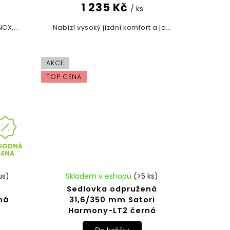
1 235 Kč
/ ks
CX,...
Nabízí vysoký jízdní komfort a je...
AKCE
TOP CENA
HODNÁ
CENA
us)
Skladem v eshopu
(>5 ks)
Sedlovka odpružená
ná
31,6/350 mm Satori
Harmony-LT2 černá