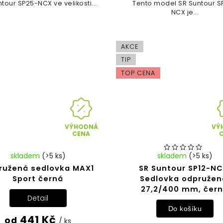
tour SP25-NCX ve velikosti...
Tento model SR Suntour S
NCX je...
AKCE
TIP
TOP CENA
VÝHODNÁ
VÝ
CENA
skladem
(>5 ks)
skladem
(>5 ks)
ružená sedlovka MAX1
SR Suntour SP12-NC
Sport černá
Sedlovka odpružen
27,2/400 mm, čer
Detail
Do košíku
441 Kč
od
/ ks