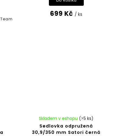
Do košíku
699 Kč
/ ks
E Team
Skladem v eshopu
(>5 ks)
Sedlovka odpružená
ka
30,9/350 mm Satori černá