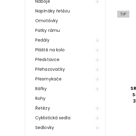
Náboje
Napínáky řetězu
TIP
Omotávky
Patky rámu
Pedály
Pláště na kolo
Představce
Přehazovačky
Přesmykače
S
Ráfky
S
Rohy
3
Řetězy
Cyklistická sedla
Sedlovky