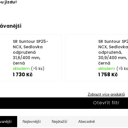
u jízdu!
ávanější
SR Suntour SP25-
SR Suntour SP
NCX, Sedlovka
NCX, Sedlovka
odpružená
odpružená,
31,6/400 mm,
30,9/400 mm,
černá
černá
skladem
(>5 ks)
skladem
(>5 k
1 730 Kč
1 758 Kč
Zobrazit více produktů
Otevřít filtr
vanější
Nejlevnější
Nejdražší
Abecedně