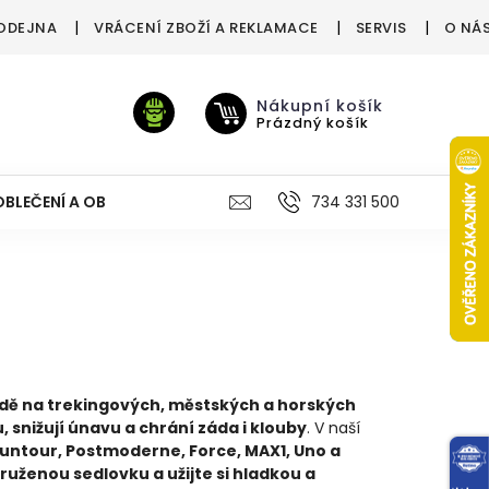
ODEJNA
VRÁCENÍ ZBOŽÍ A REKLAMACE
SERVIS
O NÁ
Nákupní košík
Prázdný košík
OBLEČENÍ A OBUV
VÝŽIVA
VÝPRODEJ %
734 331 500
TREN
ízdě na trekingových, městských a horských
 snižují únavu a chrání záda i klouby
. V naší
Suntour, Postmoderne, Force, MAX1, Uno a
ruženou sedlovku a užijte si hladkou a