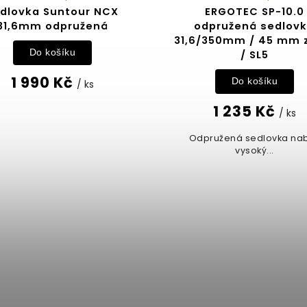
dlovka Suntour NCX
ERGOTEC SP-10.0
31,6mm odpružená
odpružená sedlov
31,6/350mm / 45 mm 
Do košíku
/ SL5
1 990 Kč
Do košíku
/ ks
1 235 Kč
/ ks
Odpružená sedlovka nab
vysoký...