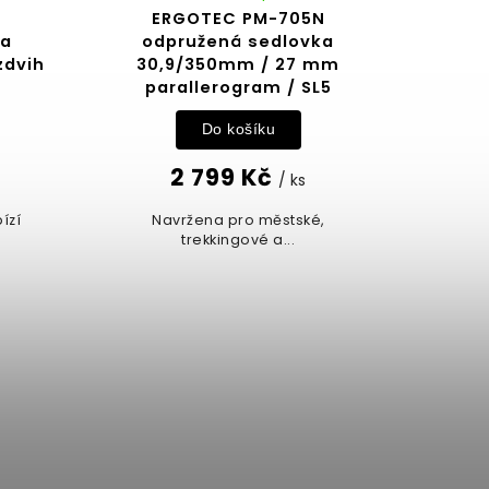
ERGOTEC PM-705N
ka
odpružená sedlovka
zdvih
30,9/350mm / 27 mm
parallerogram / SL5
Do košíku
2 799 Kč
/ ks
ízí
Navržena pro městské,
trekkingové a...