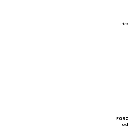
Ide
FORC
od