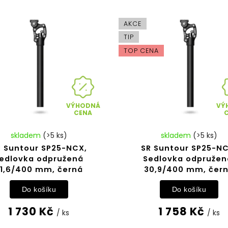
AKCE
TIP
TOP CENA
VÝHODNÁ
VÝ
CENA
skladem
(>5 ks)
skladem
(>5 ks)
R Suntour SP25-NCX,
SR Suntour SP25-NC
edlovka odpružená
Sedlovka odpružen
1,6/400 mm, černá
30,9/400 mm, čer
Do košíku
Do košíku
1 730 Kč
1 758 Kč
/ ks
/ ks