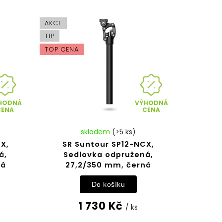
AKCE
TIP
TOP CENA
HODNÁ
VÝHODNÁ
CENA
CENA
skladem
(>5 ks)
X,
SR Suntour SP12-NCX,
á,
Sedlovka odpružená,
ná
27,2/350 mm, černá
Do košíku
1 730 Kč
/ ks