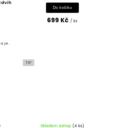
zdvih
Do košíku
699 Kč
/ ks
a je...
TIP
)
Skladem eshop
(4 ks)