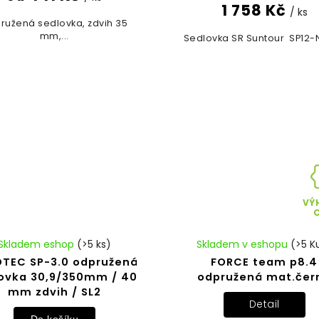
1 758 Kč
/ ks
ružená sedlovka, zdvih 35
mm,...
Sedlovka SR Suntour SP12-N
VÝ
Skladem eshop
(>5 ks)
Skladem v eshopu
(>5 K
TEC SP-3.0 odpružená
FORCE team p8.4
ovka 30,9/350mm / 40
odpružená mat.čer
mm zdvih / SL2
Detail