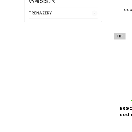
VÝPRODEJ %
odp
TRENAŽÉRY
TIP
ERGO
sedl