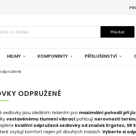
PR
Hledat
HELMY
KOMPONENTY
PŘÍSLUŠENSTVÍ
 odpružené
OVKY ODPRUŽENÉ
 sedlovky jsou ideálním řešením pro
maximální pohodlí při j
Díky
vestavěnému tlumení vibrací
pohlcují
nerovnosti terénu,
najdete
kvalitní odpružené sedlovky od značek Ergotec, SR 
které zvyšují komfort nejen při dlouhých trasách.
Vyberte si odp