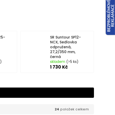
25-
SR Suntour SP12-
NCX, Sedlovka
odpružená,
27,2/350 mm,
černá
s)
skladem
(>5 ks)
1 730 Kč
24
položek celkem