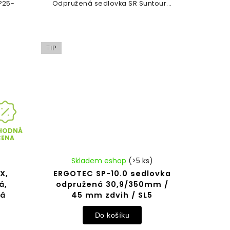
P25-
Odpružená sedlovka SR Suntour...
TIP
HODNÁ
CENA
Skladem eshop
(>5 ks)
X,
ERGOTEC SP-10.0 sedlovka
á,
odpružená 30,9/350mm /
ná
45 mm zdvih / SL5
Do košíku