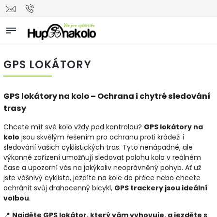
GPS LOKÁTORY
GPS lokátory na kolo – Ochrana i chytré sledování
trasy
Chcete mít své kolo vždy pod kontrolou?
GPS lokátory na
kolo
jsou skvělým řešením pro ochranu proti krádeži i
sledování vašich cyklistických tras. Tyto nenápadné, ale
výkonné zařízení umožňují sledovat polohu kola v reálném
čase a upozorní vás na jakýkoliv neoprávněný pohyb. Ať už
jste vášnivý cyklista, jezdíte na kole do práce nebo chcete
ochránit svůj drahocenný bicykl,
GPS trackery jsou ideální
volbou
.
📍
Najděte GPS lokátor, který vám vyhovuje, a jezděte s