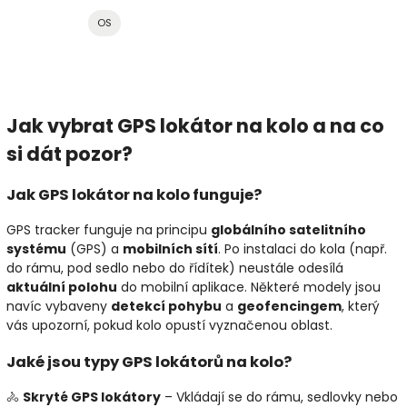
OS
Jak vybrat GPS lokátor na kolo a na co
si dát pozor?
Jak GPS lokátor na kolo funguje?
GPS tracker funguje na principu
globálního satelitního
systému
(GPS) a
mobilních sítí
. Po instalaci do kola (např.
do rámu, pod sedlo nebo do řídítek) neustále odesílá
aktuální polohu
do mobilní aplikace. Některé modely jsou
navíc vybaveny
detekcí pohybu
a
geofencingem
, který
vás upozorní, pokud kolo opustí vyznačenou oblast.
Jaké jsou typy GPS lokátorů na kolo?
🚴
Skryté GPS lokátory
– Vkládají se do rámu, sedlovky nebo