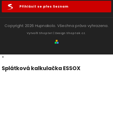
Přihlásit se přes Seznam
Copyright 2026
Hupnakolo
. Všechna práva vyhrazena.
Vytvořil
Shoptet
| Design
Shoptak.cz.
×
Splátková kalkulačka ESSOX