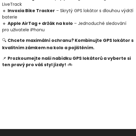
LiveTrack
🔹
Invoxia Bike Tracker
– Skrytý GPS lokátor s dlouhou výdrží
baterie
🔹
Apple AirTag + držák na kolo
– Jednoduché sledování
pro uživatele iPhonu
🔍
Chcete maximální ochranu? Kombinujte GPS lokátor s
kvalitním zámkem na kolo a pojištěním.
📌
Prozkoumejte naši nabídku GPS lokátorů a vyberte si
ten pravý pro váš styl jízdy!
🚲