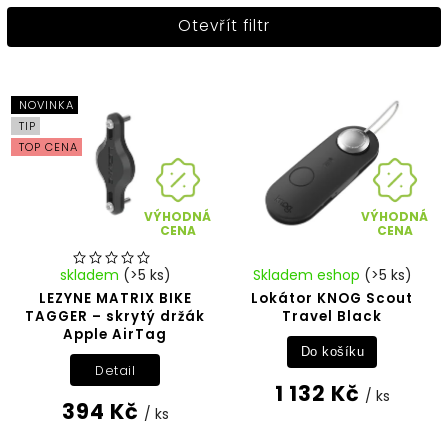
Nejlevnější
Otevřít filtr
Nejdražší
Abecedně
NOVINKA
TIP
TOP CENA
VÝHODNÁ
VÝHODNÁ
CENA
CENA
skladem
(>5 ks)
Skladem eshop
(>5 ks)
LEZYNE MATRIX BIKE
Lokátor KNOG Scout
TAGGER – skrytý držák
Travel Black
Apple AirTag
Do košíku
Detail
1 132 Kč
/ ks
394 Kč
/ ks