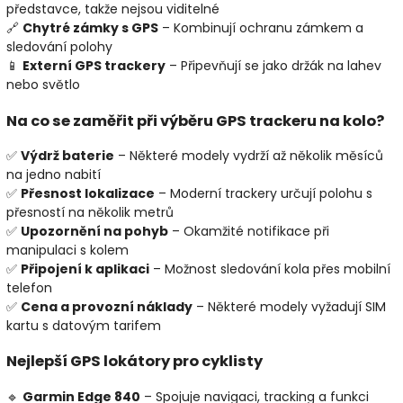
představce, takže nejsou viditelné
🔗
Chytré zámky s GPS
– Kombinují ochranu zámkem a
sledování polohy
📱
Externí GPS trackery
– Připevňují se jako držák na lahev
nebo světlo
Na co se zaměřit při výběru GPS trackeru na kolo?
✅
Výdrž baterie
– Některé modely vydrží až několik měsíců
na jedno nabití
✅
Přesnost lokalizace
– Moderní trackery určují polohu s
přesností na několik metrů
✅
Upozornění na pohyb
– Okamžité notifikace při
manipulaci s kolem
✅
Připojení k aplikaci
– Možnost sledování kola přes mobilní
telefon
✅
Cena a provozní náklady
– Některé modely vyžadují SIM
kartu s datovým tarifem
Nejlepší GPS lokátory pro cyklisty
🔹
Garmin Edge 840
– Spojuje navigaci, tracking a funkci