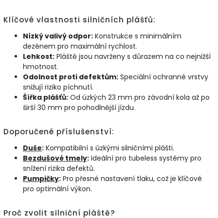
Klíčové vlastnosti silničních plášťů:
Nízký valivý odpor:
Konstrukce s minimálním
dezénem pro maximální rychlost.
Lehkost:
Pláště jsou navrženy s důrazem na co nejnižší
hmotnost.
Odolnost proti defektům:
Speciální ochranné vrstvy
snižují riziko píchnutí.
Šířka plášťů:
Od úzkých 23 mm pro závodní kola až po
širší 30 mm pro pohodlnější jízdu.
Doporučené příslušenství:
Duše
:
Kompatibilní s úzkými silničními plášti.
Bezdušové
tmely
:
Ideální pro tubeless systémy pro
snížení rizika defektů.
Pumpičky
:
Pro přesné nastavení tlaku, což je klíčové
pro optimální výkon.
Proč zvolit silniční pláště?