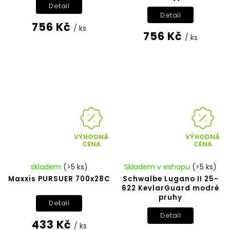
Detail
Detail
756 Kč
/ ks
756 Kč
/ ks
VÝHODNÁ
VÝHODNÁ
CENA
CENA
skladem
(>5 ks)
Skladem v eshopu
(>5 ks)
Maxxis PURSUER 700x28C
Schwalbe Lugano II 25-
622 KevlarGuard modré
pruhy
Detail
Detail
433 Kč
/ ks