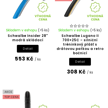
VÝHODNÁ
VÝHODNÁ
CENA
CENA
Skladem v eshopu
(>5 ks)
Skladem v eshopu
(>5 ks)
Schwalbe Insider 28"
Schwalbe Lugano II
modrá skládací
700×25C – silniční
tréninkový plášť s
drátovou patkou a retro
Detail
bočnicí
553 Kč
/ ks
Detail
308 Kč
/ ks
AKCE
TOP CENA