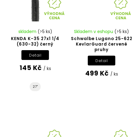
VÝHODNÁ
VÝHODNÁ
CENA
CENA
skladem
(>5 ks)
Skladem v eshopu
(>5 ks)
KENDA K-35 27x1 1/4
Schwalbe Lugano 25-622
(630-32) černý
KevlarGuard červené
pruhy
Detail
Detail
145 Kč
/ ks
499 Kč
/ ks
27"