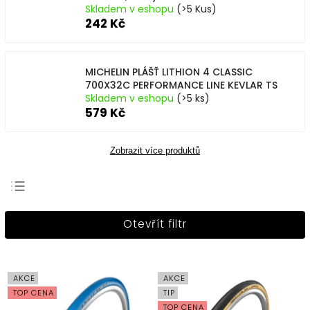
Skladem v eshopu
(>5 Kus)
242 Kč
MICHELIN PLÁŠŤ LITHION 4 CLASSIC
700X32C PERFORMANCE LINE KEVLAR TS
Skladem v eshopu
(>5 ks)
579 Kč
Zobrazit více produktů
Nejprodávanější
Otevřít filtr
Nejlevnější
Nejdražší
Abecedně
AKCE
AKCE
TOP CENA
TIP
TOP CENA