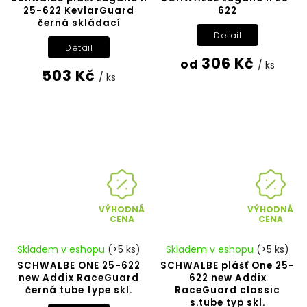
25-622 KevlarGuard
622
černá skládací
Detail
Detail
306 Kč
od
/ ks
503 Kč
/ ks
VÝHODNÁ
VÝHODNÁ
CENA
CENA
Skladem v eshopu
(>5 ks)
Skladem v eshopu
(>5 ks)
SCHWALBE ONE 25-622
SCHWALBE plášť One 25-
new Addix RaceGuard
622 new Addix
černá tube type skl.
RaceGuard classic
s.tube typ skl.