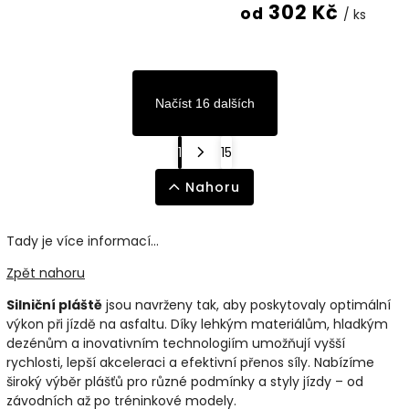
302 Kč
od
/ ks
Načíst 16 dalších
1
15
Nahoru
Tady je více informací...
Zpět nahoru
Silniční pláště
jsou navrženy tak, aby poskytovaly optimální
výkon při jízdě na asfaltu. Díky lehkým materiálům, hladkým
dezénům a inovativním technologiím umožňují vyšší
rychlosti, lepší akceleraci a efektivní přenos síly. Nabízíme
široký výběr plášťů pro různé podmínky a styly jízdy – od
závodních až po tréninkové modely.