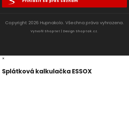
Přihlásit se přes Seznam
Copyright 2026
Hupnakolo
. Všechna práva vyhrazena.
Vytvořil
Shoptet
| Design
Shoptak.cz.
×
Splátková kalkulačka ESSOX