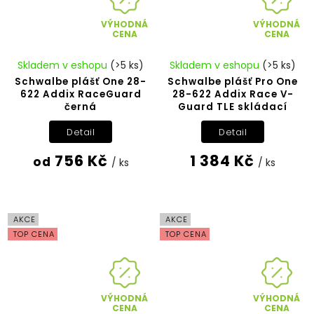
VÝHODNÁ
VÝHODNÁ
CENA
CENA
Skladem v eshopu
(>5 ks)
Skladem v eshopu
(>5 ks)
Schwalbe plášť One 28-
Schwalbe plášť Pro One
622 Addix RaceGuard
28-622 Addix Race V-
černá
Guard TLE skládací
Detail
Detail
756 Kč
1 384 Kč
od
/ ks
/ ks
AKCE
AKCE
TOP CENA
TOP CENA
VÝHODNÁ
VÝHODNÁ
CENA
CENA