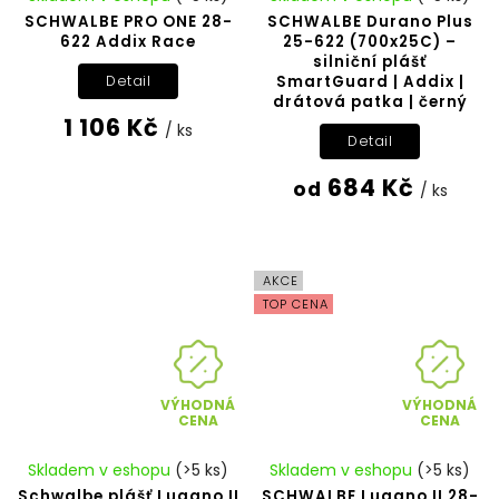
SCHWALBE PRO ONE 28-
SCHWALBE Durano Plus
622 Addix Race
25-622 (700x25C) –
silniční plášť
SmartGuard | Addix |
Detail
drátová patka | černý
1 106 Kč
/ ks
Detail
684 Kč
od
/ ks
AKCE
TOP CENA
VÝHODNÁ
VÝHODNÁ
CENA
CENA
Skladem v eshopu
(>5 ks)
Skladem v eshopu
(>5 ks)
Schwalbe plášť Lugano II
SCHWALBE Lugano II 28-