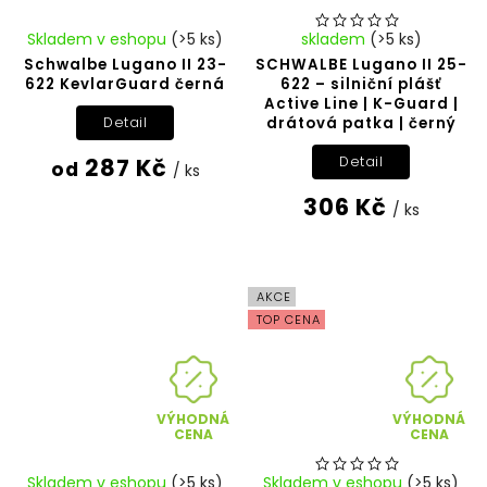
Skladem v eshopu
(>5 ks)
skladem
(>5 ks)
Schwalbe Lugano II 23-
SCHWALBE Lugano II 25-
622 KevlarGuard černá
622 – silniční plášť
Active Line | K-Guard |
drátová patka | černý
Detail
287 Kč
Detail
od
/ ks
306 Kč
/ ks
AKCE
TOP CENA
VÝHODNÁ
VÝHODNÁ
CENA
CENA
Skladem v eshopu
(>5 ks)
Skladem v eshopu
(>5 ks)