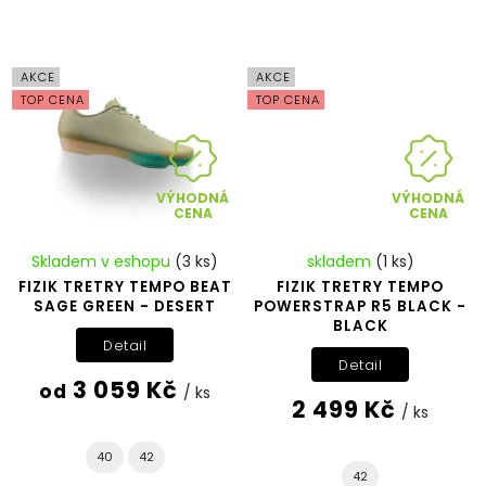
AKCE
AKCE
TOP CENA
TOP CENA
VÝHODNÁ
VÝHODNÁ
CENA
CENA
Skladem v eshopu
(3 ks)
skladem
(1 ks)
FIZIK TRETRY TEMPO BEAT
FIZIK TRETRY TEMPO
SAGE GREEN - DESERT
POWERSTRAP R5 BLACK -
BLACK
Detail
Detail
3 059 Kč
od
/ ks
2 499 Kč
/ ks
40
42
42