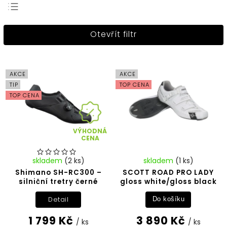
Nejprodávanější
Otevřít filtr
Nejlevnější
Nejdražší
Abecedně
AKCE
AKCE
TIP
TOP CENA
TOP CENA
VÝHODNÁ
CENA
skladem
(2 ks)
skladem
(1 ks)
Shimano SH-RC300 –
SCOTT ROAD PRO LADY
silniční tretry černé
gloss white/gloss black
Detail
Do košíku
1 799 Kč
3 890 Kč
/ ks
/ ks