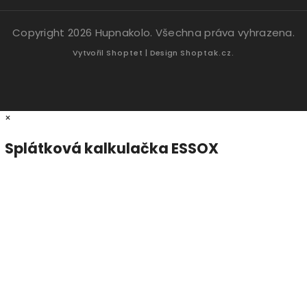
Copyright 2026
Hupnakolo
. Všechna práva vyhrazena.
Vytvořil
Shoptet
| Design
Shoptak.cz.
×
Splátková kalkulačka ESSOX