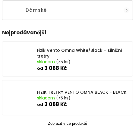
Dámské
Nejprodávanější
Fizik Vento Omna White/Black – silniční
tretry
skladem
(>5 ks)
3 068 Kč
od
FIZIK TRETRY VENTO OMNA BLACK - BLACK
skladem
(>5 ks)
3 068 Kč
od
Zobrazit více produktů