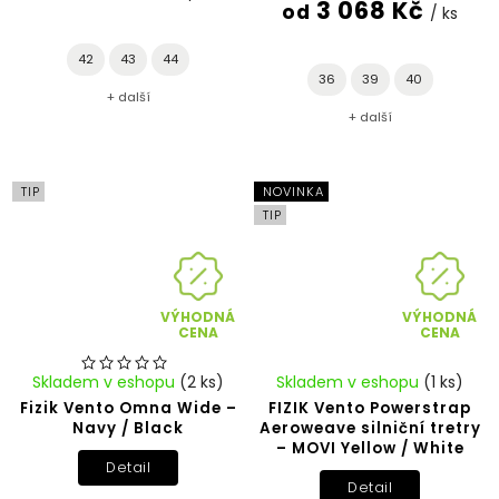
3 068 Kč
od
/ ks
42
43
44
36
39
40
+ další
+ další
TIP
NOVINKA
TIP
VÝHODNÁ
VÝHODNÁ
CENA
CENA
Skladem v eshopu
(2 ks)
Skladem v eshopu
(1 ks)
Fizik Vento Omna Wide –
FIZIK Vento Powerstrap
Navy / Black
Aeroweave silniční tretry
– MOVI Yellow / White
Detail
Detail