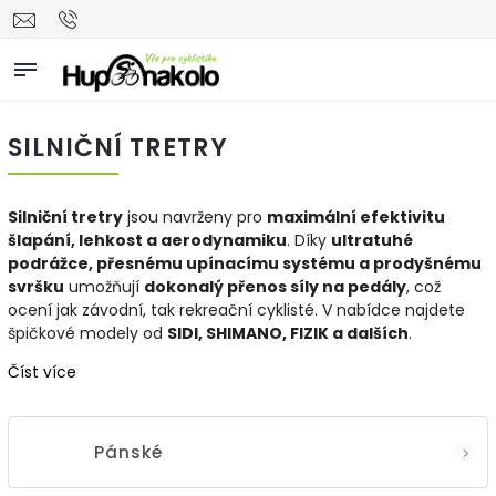
SILNIČNÍ TRETRY
Silniční tretry
jsou navrženy pro
maximální efektivitu
šlapání, lehkost a aerodynamiku
. Díky
ultratuhé
podrážce, přesnému upínacímu systému a prodyšnému
svršku
umožňují
dokonalý přenos síly na pedály
, což
ocení jak závodní, tak rekreační cyklisté. V nabídce najdete
špičkové modely od
SIDI, SHIMANO, FIZIK a dalších
.
Číst více
Pánské