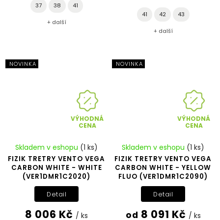
37
38
41
41
42
43
+ další
+ další
NOVINKA
NOVINKA
VÝHODNÁ
VÝHODNÁ
CENA
CENA
Skladem v eshopu
(1 ks)
Skladem v eshopu
(1 ks)
FIZIK TRETRY VENTO VEGA
FIZIK TRETRY VENTO VEGA
CARBON WHITE - WHITE
CARBON WHITE - YELLOW
(VER1DMR1C2020)
FLUO (VER1DMR1C2090)
Detail
Detail
8 006 Kč
8 091 Kč
od
/ ks
/ ks