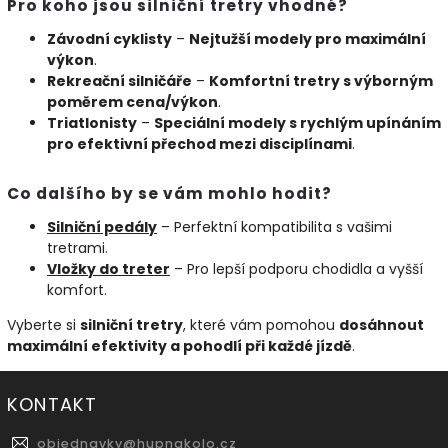
Pro koho jsou silniční tretry vhodné?
Závodní cyklisty
–
Nejtužší modely pro maximální
výkon
.
Rekreační silničáře
–
Komfortní tretry s výborným
poměrem cena/výkon
.
Triatlonisty
–
Speciální modely s rychlým upínáním
pro efektivní přechod mezi disciplínami
.
Co dalšího by se vám mohlo hodit?
Silniční
pedály
– Perfektní kompatibilita s vašimi
tretrami.
Vložky
do
treter
– Pro lepší podporu chodidla a vyšší
komfort.
Vyberte si
silniční tretry
, které vám pomohou
dosáhnout
maximální efektivity a pohodlí při každé jízdě
.
KONTAKT
objednavky
@
hupnakolo.cz