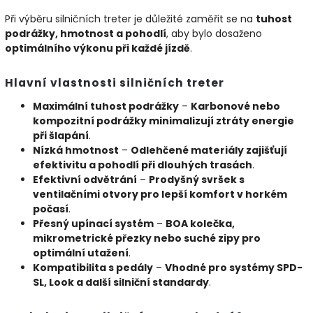
Při výběru silničních treter je důležité zaměřit se na
tuhost
podrážky, hmotnost a pohodlí
, aby bylo dosaženo
optimálního výkonu při každé jízdě
.
Hlavní vlastnosti silničních treter
Maximální tuhost podrážky
–
Karbonové nebo
kompozitní podrážky minimalizují ztráty energie
při šlapání
.
Nízká hmotnost
–
Odlehčené materiály zajišťují
efektivitu a pohodlí při dlouhých trasách
.
Efektivní odvětrání
–
Prodyšný svršek s
ventilačními otvory pro lepší komfort v horkém
počasí
.
Přesný upínací systém
–
BOA kolečka,
mikrometrické přezky nebo suché zipy pro
optimální utažení
.
Kompatibilita s pedály
–
Vhodné pro systémy SPD-
SL, Look a další silniční standardy
.