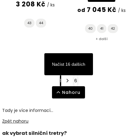
3 208 Kč
/ ks
7 045 Kč
od
/ ks
43
44
40
41
42
+ další
Načíst 16 dalších
1
6
Nahoru
Tady je více informací...
Zpět nahoru
ak vybrat silniční tretry?