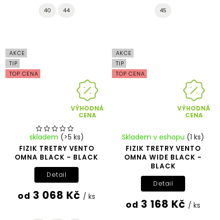
40
44
45
AKCE
AKCE
TIP
TIP
TOP CENA
TOP CENA
VÝHODNÁ
VÝHODNÁ
CENA
CENA
skladem
(>5 ks)
Skladem v eshopu
(1 ks)
FIZIK TRETRY VENTO
FIZIK TRETRY VENTO
OMNA BLACK - BLACK
OMNA WIDE BLACK -
BLACK
Detail
Detail
3 068 Kč
od
/ ks
3 168 Kč
od
/ ks