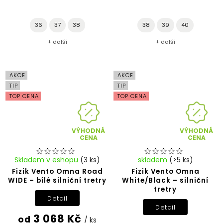
36
37
38
38
39
40
+ další
+ další
AKCE
AKCE
TIP
TIP
TOP CENA
TOP CENA
VÝHODNÁ
VÝHODNÁ
CENA
CENA
Skladem v eshopu
(3 ks)
skladem
(>5 ks)
Fizik Vento Omna Road
Fizik Vento Omna
WIDE – bílé silniční tretry
White/Black – silniční
tretry
Detail
Detail
3 068 Kč
od
/ ks