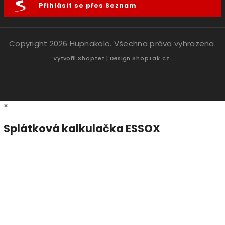
Přihlásit se přes Seznam
Copyright 2026
Hupnakolo
. Všechna práva vyhrazena.
Vytvořil
Shoptet
| Design
Shoptak.cz.
×
Splátková kalkulačka ESSOX