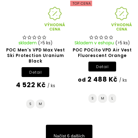
TOP CENA
VÝHODNÁ
VÝHODNÁ
CENA
CENA
skladem
(>5 ks)
Skladem v eshopu
(>5 ks)
POC Men's VPD Max Vest
POC POCito VPD Air Vest
Ski Protection Uranium
Fluorescent Orange
Black
Detail
Detail
2 488 Kč
od
/ ks
4 522 Kč
/ ks
S
M
L
S
M
Načíst 6 dalších