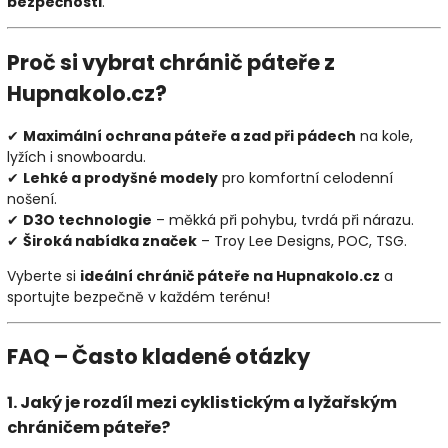
bezpečnosti
.
Proč si vybrat chránič páteře z
Hupnakolo.cz?
✔
Maximální ochrana páteře a zad při pádech
na kole,
lyžích i snowboardu.
✔
Lehké a prodyšné modely
pro komfortní celodenní
nošení.
✔
D3O technologie
– měkká při pohybu, tvrdá při nárazu.
✔
Široká nabídka značek
– Troy Lee Designs, POC, TSG.
Vyberte si
ideální chránič páteře na Hupnakolo.cz
a
sportujte bezpečně v každém terénu!
FAQ – Často kladené otázky
1. Jaký je rozdíl mezi cyklistickým a lyžařským
chráničem páteře?