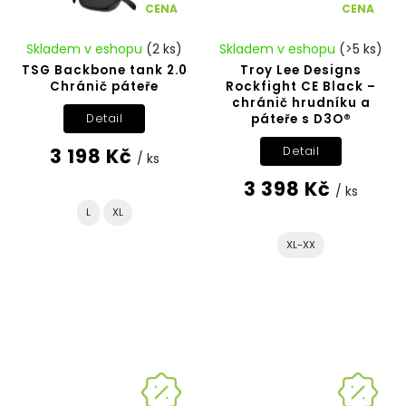
CENA
CENA
Skladem v eshopu
(2 ks)
Skladem v eshopu
(>5 ks)
TSG Backbone tank 2.0
Troy Lee Designs
Chránič páteře
Rockfight CE Black –
chránič hrudníku a
páteře s D3O®
Detail
3 198 Kč
Detail
/ ks
3 398 Kč
/ ks
L
XL
XL-XX