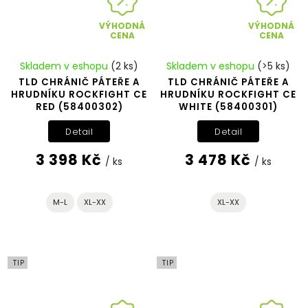
VÝHODNÁ
VÝHODNÁ
CENA
CENA
Skladem v eshopu
(2 ks)
Skladem v eshopu
(>5 ks)
TLD CHRÁNIČ PÁTEŘE A
TLD CHRÁNIČ PÁTEŘE A
HRUDNÍKU ROCKFIGHT CE
HRUDNÍKU ROCKFIGHT CE
RED (58400302)
WHITE (58400301)
Detail
Detail
3 398 Kč
3 478 Kč
/ ks
/ ks
M-L
XL-XX
XL-XX
TIP
TIP