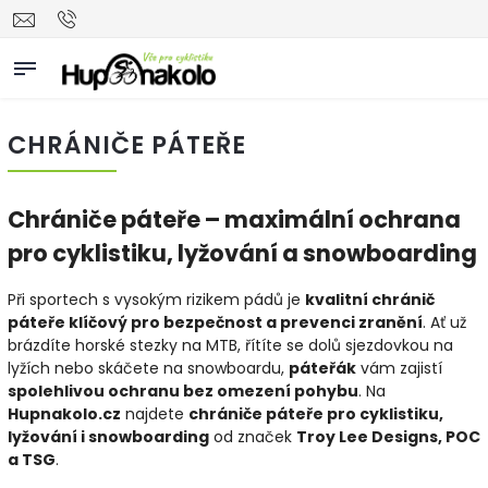
CHRÁNIČE PÁTEŘE
Chrániče páteře – maximální ochrana
pro cyklistiku, lyžování a snowboarding
Při sportech s vysokým rizikem pádů je
kvalitní chránič
páteře klíčový pro bezpečnost a prevenci zranění
. Ať už
brázdíte horské stezky na MTB, řítíte se dolů sjezdovkou na
lyžích nebo skáčete na snowboardu,
páteřák
vám zajistí
spolehlivou ochranu bez omezení pohybu
. Na
Hupnakolo.cz
najdete
chrániče páteře pro cyklistiku,
lyžování i snowboarding
od značek
Troy Lee Designs, POC
a TSG
.