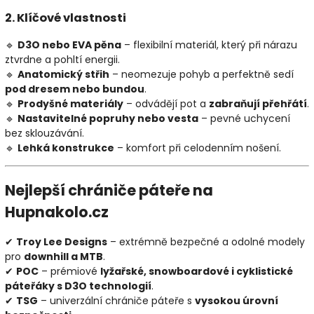
2. Klíčové vlastnosti
🔹
D3O nebo EVA pěna
– flexibilní materiál, který při nárazu
ztvrdne a pohltí energii.
🔹
Anatomický střih
– neomezuje pohyb a perfektně sedí
pod dresem nebo bundou
.
🔹
Prodyšné materiály
– odvádějí pot a
zabraňují přehřátí
.
🔹
Nastavitelné popruhy nebo vesta
– pevné uchycení
bez sklouzávání.
🔹
Lehká konstrukce
– komfort při celodenním nošení.
Nejlepší chrániče páteře na
Hupnakolo.cz
✔
Troy Lee Designs
– extrémně bezpečné a odolné modely
pro
downhill a MTB
.
✔
POC
– prémiové
lyžařské, snowboardové i cyklistické
páteřáky s D3O technologií
.
✔
TSG
– univerzální chrániče páteře s
vysokou úrovní