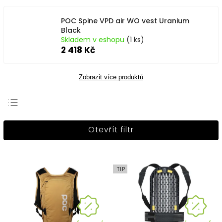
POC Spine VPD air WO vest Uranium
Black
Skladem v eshopu
(1 ks)
2 418 Kč
Zobrazit více produktů
Nejprodávanější
Otevřít filtr
Nejlevnější
Nejdražší
Abecedně
TIP