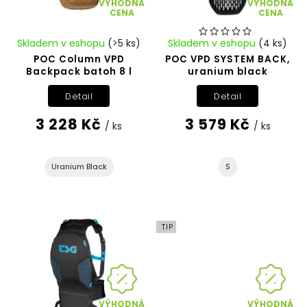
VÝHODNÁ
VÝHODNÁ
CENA
CENA
Skladem v eshopu
(>5 ks)
Skladem v eshopu
(4 ks)
POC Column VPD
POC VPD SYSTEM BACK,
Backpack batoh 8 l
uranium black
Detail
Detail
3 228 Kč
3 579 Kč
/ ks
/ ks
Uranium Black
S
TIP
VÝHODNÁ
VÝHODNÁ