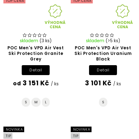
TOP CENA
TOP CENA
VÝHODNÁ
VÝHODNÁ
CENA
CENA
skladem
(3 ks)
skladem
(>5 ks)
POC Men's VPD Air Vest
POC Men's VPD Air Vest
Ski Protection Granite
Ski Protection Uranium
Grey
Black
Detail
Detail
3 151 Kč
3 101 Kč
od
/ ks
/ ks
S
M
L
S
NOVINKA
NOVINKA
TIP
TIP