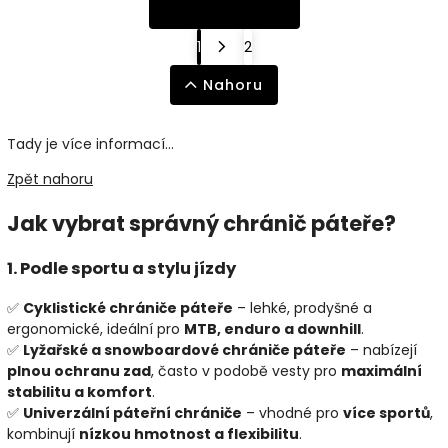
1
2
Nahoru
Tady je více informací...
Zpět nahoru
Jak vybrat správný chránič páteře?
1. Podle sportu a stylu jízdy
✅
Cyklistické chrániče páteře
– lehké, prodyšné a
ergonomické, ideální pro
MTB, enduro a downhill
.
✅
Lyžařské a snowboardové chrániče páteře
– nabízejí
plnou ochranu zad
, často v podobě vesty pro
maximální
stabilitu a komfort
.
✅
Univerzální páteřní chrániče
– vhodné pro
více sportů
,
kombinují
nízkou hmotnost a flexibilitu
.