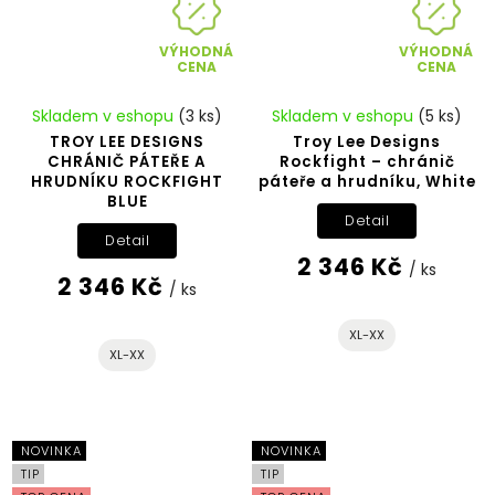
VÝHODNÁ
VÝHODNÁ
CENA
CENA
Skladem v eshopu
(3 ks)
Skladem v eshopu
(5 ks)
TROY LEE DESIGNS
Troy Lee Designs
CHRÁNIČ PÁTEŘE A
Rockfight – chránič
HRUDNÍKU ROCKFIGHT
páteře a hrudníku, White
BLUE
Detail
Detail
2 346 Kč
/ ks
2 346 Kč
/ ks
XL-XX
XL-XX
NOVINKA
NOVINKA
TIP
TIP