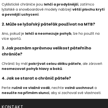
Cyklistické chrániče jsou
lehčí a prodyšnější
, zatímco
lyžařské a snowboardové modely nabízejí
větší plochu krytí
a pevnější uchycení
.
2. Může se lyžařský páteřák používat na MTB?
Ano, pokud je
lehčí a neomezuje pohyb
, lze ho použít na
více sportů.
3. Jak poznám správnou velikost páteřního
chrániče?
Chránič by měl
pokrývat celou délku páteře
, ale zároveň
neomezovat pohyb hlavy a boků
.
4. Jak se starat o chránič páteře?
Perte
ručně ve vlažné vodě
, nechte
volně uschnout
a
nesušte na přímém slunci
, aby si zachoval své vlastnosti.
KONTAKT