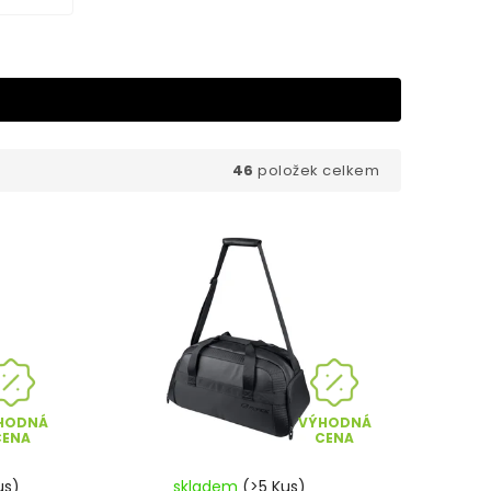
46
položek celkem
HODNÁ
VÝHODNÁ
CENA
CENA
us)
skladem
(>5 Kus)