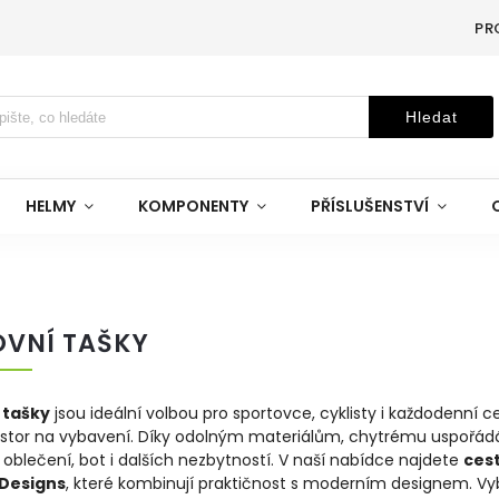
PR
Hledat
HELMY
KOMPONENTY
PŘÍSLUŠENSTVÍ
OVNÍ TAŠKY
 tašky
jsou ideální volbou pro sportovce, cyklisty i každodenní ce
ostor na vybavení. Díky odolným materiálům, chytrému uspoř
oblečení, bot i dalších nezbytností. V naší nabídce najdete
cest
 Designs
, které kombinují praktičnost s moderním designem. Vyb