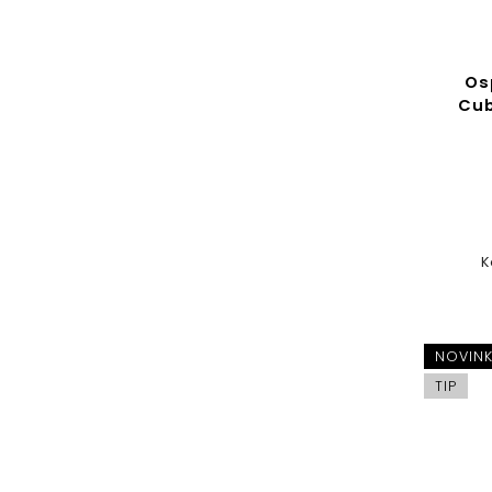
Os
Cub
K
NOVIN
TIP