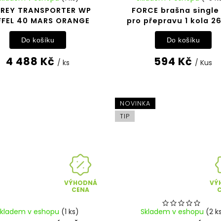
REY TRANSPORTER WP
FORCE brašna single
FFEL 40 MARS ORANGE
pro přepravu 1 kola 2
Do košíku
Do košíku
4 488 Kč
594 Kč
/ ks
/ Kus
NOVINKA
TIP
VÝHODNÁ
VÝ
CENA
Skladem v eshopu
(1 ks)
Skladem v eshopu
(2 k