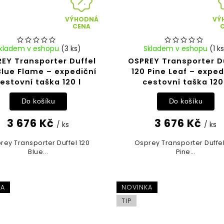
VÝHODNÁ
VÝ
CENA
kladem v eshopu
(3 ks)
Skladem v eshopu
(1 k
EY Transporter Duffel
OSPREY Transporter D
Blue Flame – expediční
120 Pine Leaf – exped
estovní taška 120 l
cestovní taška 120
Do košíku
Do košíku
3 676 Kč
3 676 Kč
/ ks
/ ks
rey Transporter Duffel 120
Osprey Transporter Duffel
Blue...
Pine...
KA
NOVINKA
TIP