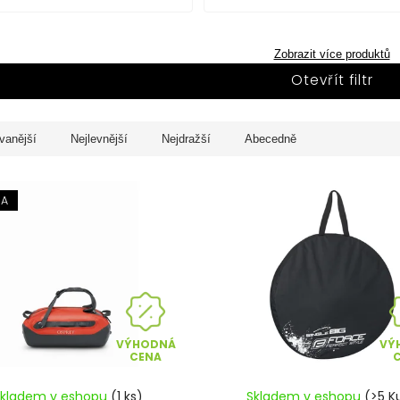
Zobrazit více produktů
Otevřít filtr
vanější
Nejlevnější
Nejdražší
Abecedně
KA
VÝHODNÁ
VÝ
CENA
Skladem v eshopu
(1 ks)
Skladem v eshopu
(>5 K