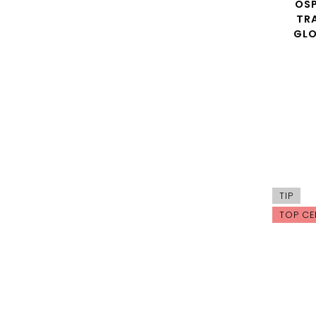
OS
TR
GLO
TIP
TOP CE