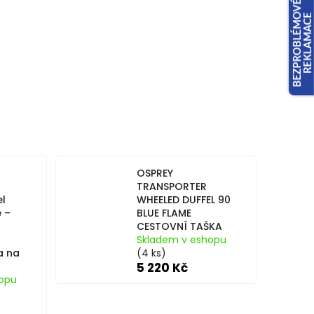
OSPREY
TRANSPORTER
l
WHEELED DUFFEL 90
e –
BLUE FLAME
CESTOVNÍ TAŠKA
Skladem v eshopu
a na
(4 ks)
5 220 Kč
opu