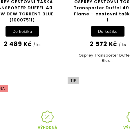
PREY CESTOVNÍ TAŠKA
OSPREY CESTOVNÍ TOS
ANSPORTER DUFFEL 40
Transporter Duffel 40
W DEW TORRENT BLUE
Flame – cestovní taš
(10007511)
l
Do košíku
Do košíku
2 489 Kč
2 572 Kč
/ ks
/ ks
Osprey Transporter Duffe
Blue...
TIP
NA
VÝHODNÁ
VÝ