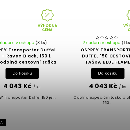
VÝHODNÁ
VÝ
CENA
kladem v eshopu
(3 ks)
Skladem v eshopu
(1 k
EY Transporter Duffel
OSPREY TRANSPORT
 – Raven Black, 150 l,
DUFFEL 150 CESTOV
odolná cestovní taška
TAŠKA BLUE FLAM
Do košíku
Do košíku
4 043 Kč
4 043 Kč
/ ks
/ ks
Y Transporter Duffel 150 je...
Odolná expediční taška o 
150...
KA