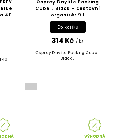
PREY
Osprey Daylite Packing
 Blue
Cube L Black – cestovní
ka 40
organizér 9 l
Do košíku
314 Kč
/ ks
Osprey Daylite Packing Cube L
Black...
l 40
TIP
HODNÁ
VÝHODNÁ