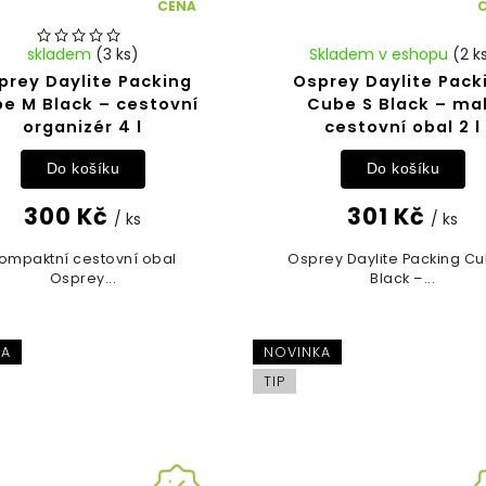
CENA
skladem
(3 ks)
Skladem v eshopu
(2 k
prey Daylite Packing
Osprey Daylite Pack
e M Black – cestovní
Cube S Black – ma
organizér 4 l
cestovní obal 2 l
Do košíku
Do košíku
300 Kč
301 Kč
/ ks
/ ks
ompaktní cestovní obal
Osprey Daylite Packing C
Osprey...
Black –...
KA
NOVINKA
TIP