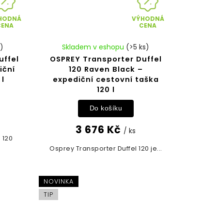
HODNÁ
VÝHODNÁ
CENA
CENA
s)
Skladem v eshopu
(>5 ks)
uffel
OSPREY Transporter Duffel
iční
120 Raven Black –
 l
expediční cestovní taška
120 l
Do košíku
3 676 Kč
/ ks
 120
Osprey Transporter Duffel 120 je...
NOVINKA
TIP