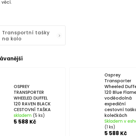
 věcí.
Transportní tašky
na kolo
ávanější
Osprey
Transporter
OSPREY
Wheeled Duffe
TRANSPORTER
120 Blue Flam
WHEELED DUFFEL
voděodolná
120 RAVEN BLACK
expediční
CESTOVNÍ TAŠKA
cestovní tašk
skladem
(5 ks)
kolečkách
5 588 Kč
Skladem v esh
(1 ks)
5 588 Kč