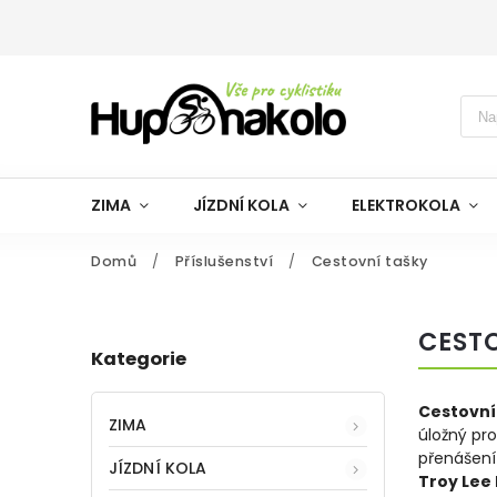
ZIMA
JÍZDNÍ KOLA
ELEKTROKOLA
Domů
/
Příslušenství
/
Cestovní tašky
CEST
Kategorie
Cestovní
ZIMA
úložný pr
přenášení 
JÍZDNÍ KOLA
Troy Lee