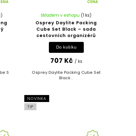
CENA
CENA
s)
Skladem v eshopu
(1 ks)
ing
Osprey Daylite Packing
lý
Cube Set Black – sada
cestovních organizérů
Do košíku
707 Kč
/ ks
ube S
Osprey Daylite Packing Cube Set
Black...
NOVINKA
TIP