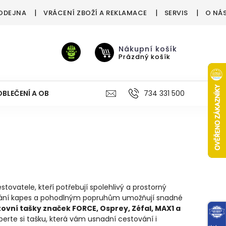
ODEJNA
VRÁCENÍ ZBOŽÍ A REKLAMACE
SERVIS
O NÁ
Nákupní košík
Prázdný košík
OBLEČENÍ A OBUV
VÝŽIVA
VÝPRODEJ %
734 331 500
TREN
stovatele, kteří potřebují spolehlivý a prostorný
ádání kapes a pohodlným popruhům umožňují snadné
ovní tašky značek FORCE, Osprey, Zéfal, MAX1 a
erte si tašku, která vám usnadní cestování i