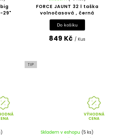
 big
FORCE JAUNT 32 l taška
6-29"
volnočasová , černá
Do košíku
849 Kč
/ Kus
TIP
HODNÁ
VÝHODNÁ
CENA
CENA
s)
Skladem v eshopu
(5 ks)