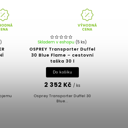
HODNÁ
VÝHODNÁ
CENA
CENA
s)
Skladem v eshopu
(5 ks)
ER
OSPREY Transporter Duffel
NÍ
30 Blue Flame – cestovní
E
taška 30 l
Do košíku
2 352 Kč
/ ks
objemu
Osprey Transporter Duffel 30
Blue...