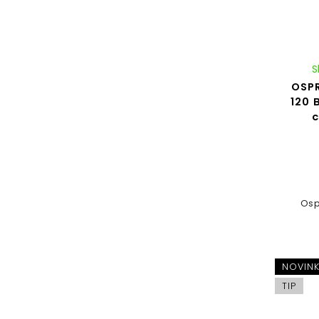
S
OSPR
120 
c
Osp
NOVIN
TIP