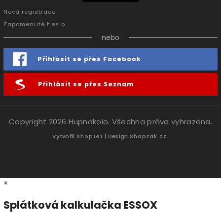
Nová registrace
Zapomenuté heslo
nebo
Přihlásit se přes Facebook
Přihlásit se přes Seznam
Copyright 2026
Hupnakolo
. Všechna práva vyhrazena.
Vytvořil
Shoptet
| Design
Shoptak.cz.
×
Splátková kalkulačka ESSOX