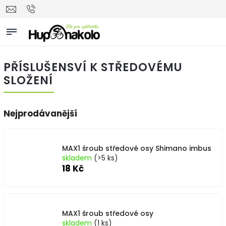
PŘÍSLUŠENSVÍ K STŘEDOVÉMU
SLOŽENÍ
Nejprodávanější
MAX1 šroub středové osy Shimano imbus
skladem
(>5 ks)
18 Kč
MAX1 šroub středové osy
skladem
(1 ks)