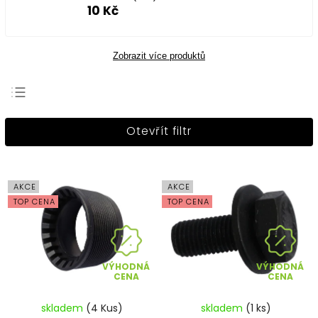
10 Kč
Zobrazit více produktů
Nejprodávanější
Otevřít filtr
Nejlevnější
Nejdražší
Abecedně
AKCE
AKCE
TOP CENA
TOP CENA
VÝHODNÁ
VÝHODNÁ
CENA
CENA
skladem
(4 Kus)
skladem
(1 ks)