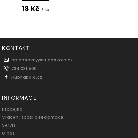
18 Kč
/ ks
KONTAKT
objednavky
@
hupnakolo.cz
734 331 500
Hupnakolo.cz
INFORMACE
Prodejna
Vrácení zboží a reklamace
Servis
O nás