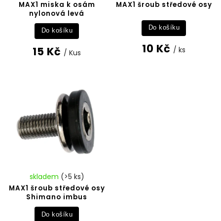
MAX1 miska k osám
MAX1 šroub středové osy
nylonová levá
Do košíku
Do košíku
10 Kč
15 Kč
/ ks
/ Kus
skladem
(>5 ks)
MAX1 šroub středové osy
Shimano imbus
Do košíku