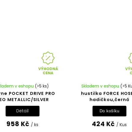
VÝHODNÁ
VÝ
CENA
kladem v eshopu
(>5 ks)
Skladem v eshopu
(>5 K
yne POCKET DRIVE PRO
hustilka FORCE HOS
EO METALLIC/SILVER
hadičkou,černá
Detail
Do košíku
958 Kč
424 Kč
/ ks
/ Kus