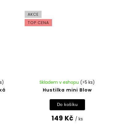
AKCE
TOP CENA
s)
Skladem v eshopu
(>5 ks)
ká
Hustilka mini Blow
Do košíku
149 Kč
/ ks