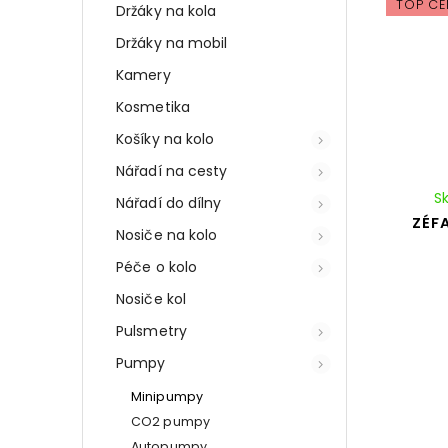
TOP CE
Držáky na kola
Držáky na mobil
Kamery
Kosmetika
Košíky na kolo
Nářadí na cesty
S
Nářadí do dílny
ZÉF
Nosiče na kolo
Péče o kolo
Nosiče kol
Pulsmetry
Pumpy
Minipumpy
CO2 pumpy
Autopumpy