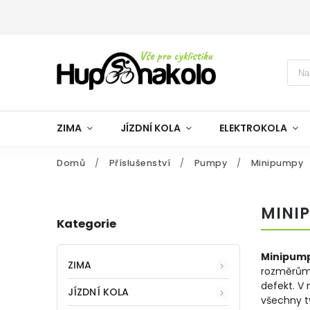
ZIMA
JÍZDNÍ KOLA
ELEKTROKOLA
Domů
/
Příslušenství
/
Pumpy
/
Minipumpy
MINI
Kategorie
Minipum
ZIMA
rozměrům 
defekt. V
JÍZDNÍ KOLA
všechny ty