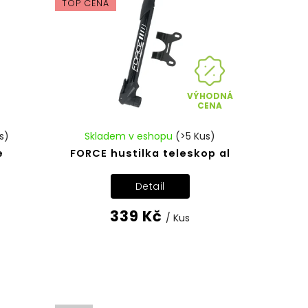
TOP CENA
VÝHODNÁ
CENA
s)
Skladem v eshopu
(>5 Kus)
e
FORCE hustilka teleskop al
Detail
339 Kč
/ Kus