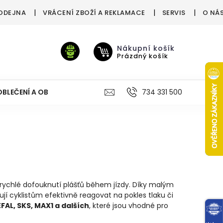
ODEJNA
VRÁCENÍ ZBOŽÍ A REKLAMACE
SERVIS
O NÁ
Nákupní košík
Prázdný košík
OBLEČENÍ A OBUV
VÝŽIVA
VÝPRODEJ %
734 331 500
TREN
ychlé dofouknutí plášťů během jízdy. Díky malým
 cyklistům efektivně reagovat na pokles tlaku či
AL, SKS, MAX1 a dalších
, které jsou vhodné pro