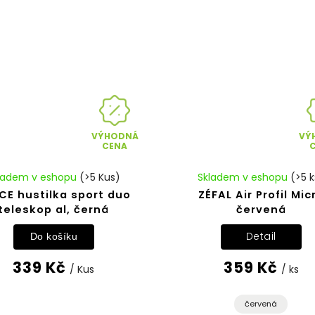
VÝHODNÁ
VÝ
CENA
ladem v eshopu
(>5 Kus)
Skladem v eshopu
(>5 k
CE hustilka sport duo
ZÉFAL Air Profil Mic
teleskop al, černá
červená
Detail
Do košíku
339 Kč
359 Kč
/ Kus
/ ks
červená