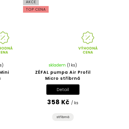
AKCE
TOP CENA
HODNÁ
VÝHODNÁ
CENA
CENA
s)
skladem
(1 ks)
Mini
ZÉFAL pumpa Air Profil
a
Micro stříbrná
Detail
358 Kč
/ ks
e
stříbrná