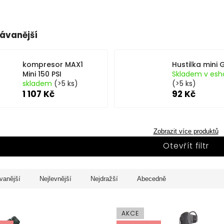
ávanější
kompresor MAX1
Hustilka mini Gi
Mini 150 PSI
Skladem v esh
skladem
(>5 ks)
(>5 ks)
1 107 Kč
92 Kč
Zobrazit více produktů
Otevřít filtr
vanější
Nejlevnější
Nejdražší
Abecedně
AKCE