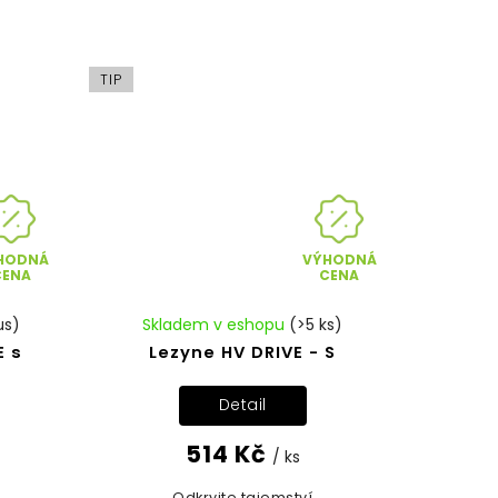
TIP
HODNÁ
VÝHODNÁ
CENA
CENA
us)
Skladem v eshopu
(>5 ks)
E s
Lezyne HV DRIVE - S
Detail
514 Kč
/ ks
Odkryjte tajemství