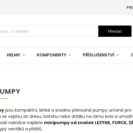
PR
Hledat
HELMY
KOMPONENTY
PŘÍSLUŠENSTVÍ
PUMPY
py
jsou kompaktní, lehké a snadno přenosné pumpy určené pro r
se vejdou do dresu, batohu nebo držáku na rámu kola a umožňují
 naší nabídce najdete
minipumpy od značek LEZYNE, FORCE, ZÉF
py ventilků a plášťů.