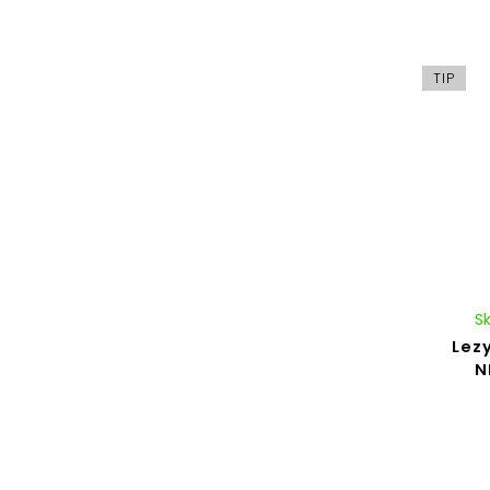
TIP
S
Lez
N