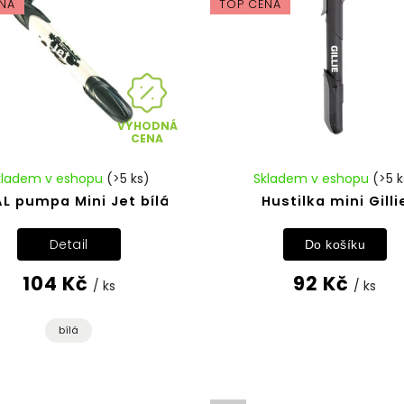
NA
TOP CENA
VÝHODNÁ
CENA
kladem v eshopu
(>5 ks)
Skladem v eshopu
(>5 k
AL pumpa Mini Jet bílá
Hustilka mini Gilli
Detail
Do košíku
104 Kč
92 Kč
/ ks
/ ks
bílá