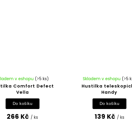
kladem v eshopu
(>5 ks)
Skladem v eshopu
(>5 k
tilka Comfort Defect
Hustilka teleskopic
Vella
Handy
Do košíku
Do košíku
266 Kč
139 Kč
/ ks
/ ks