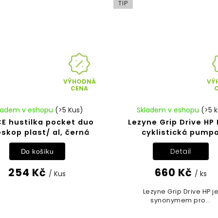
TIP
VÝHODNÁ
VÝ
CENA
ladem v eshopu
(>5 Kus)
Skladem v eshopu
(>5 k
E hustilka pocket duo
Lezyne Grip Drive HP 
eskop plast/ al, černá
cyklistická pump
Detail
Do košíku
254 Kč
660 Kč
/ Kus
/ ks
Lezyne Grip Drive HP j
synonymem pro...