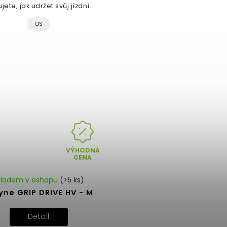
jete, jak udržet svůj jízdní...
OS
VÝHODNÁ
CENA
kladem v eshopu
(>5 ks)
yne GRIP DRIVE HV - M
Detail