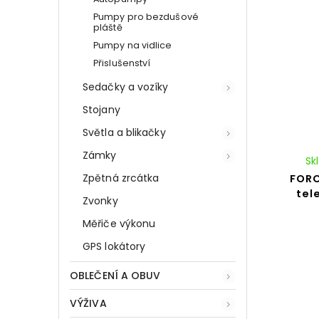
Pumpy pro bezdušové
pláště
Pumpy na vidlice
Přislušenství
Sedačky a vozíky
Stojany
Světla a blikačky
Zámky
Sk
Zpětná zrcátka
FORC
tel
Zvonky
Měřiče výkonu
GPS lokátory
OBLEČENÍ A OBUV
VÝŽIVA