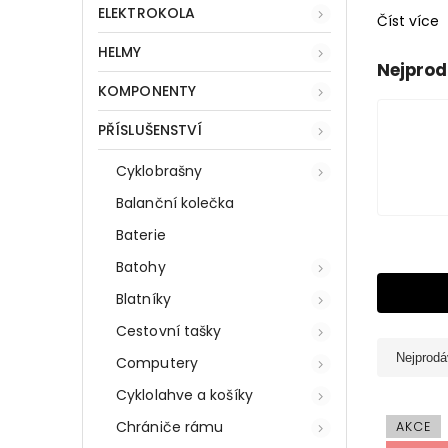
ELEKTROKOLA
Číst více
HELMY
Nejprod
KOMPONENTY
PŘÍSLUŠENSTVÍ
Cyklobrašny
Balanční kolečka
Baterie
Batohy
Blatníky
Cestovní tašky
Nejprodá
Computery
Cyklolahve a košíky
Chrániče rámu
AKCE