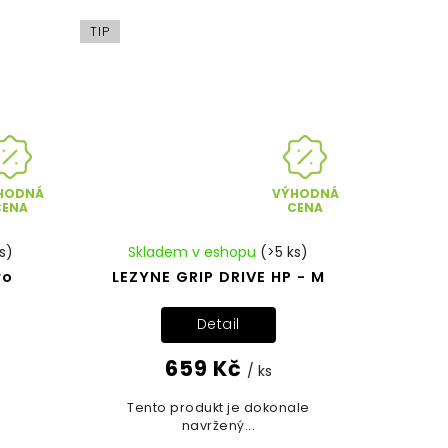
TIP
HODNÁ
VÝHODNÁ
CENA
CENA
s)
Skladem v eshopu
(>5 ks)
ro
LEZYNE GRIP DRIVE HP - M
Detail
659 Kč
/ ks
Tento produkt je dokonale
navržený...