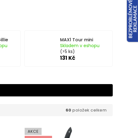
llie
MAX1 Tour mini
opu
Skladem v eshopu
(>5 ks)
131 Kč
60
položek celkem
AKCE