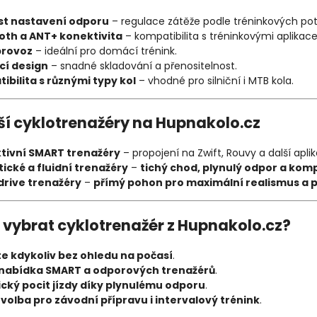
t nastavení odporu
– regulace zátěže podle tréninkových pot
oth a ANT+ konektivita
– kompatibilita s tréninkovými aplikac
provoz
– ideální pro domácí trénink.
cí design
– snadné skladování a přenositelnost.
ibilita s různými typy kol
– vhodné pro silniční i MTB kola.
ší cyklotrenažéry na Hupnakolo.cz
ktivní SMART trenažéry
– propojení na Zwift, Rouvy a další apli
ické a fluidní trenažéry
–
tichý chod, plynulý odpor a kom
drive trenažéry
–
přímý pohon pro maximální realismus a 
i vybrat cyklotrenažér z Hupnakolo.cz?
te kdykoliv bez ohledu na počasí
.
 nabídka SMART a odporových trenažérů
.
ický pocit jízdy díky plynulému odporu
.
 volba pro závodní přípravu i intervalový trénink
.