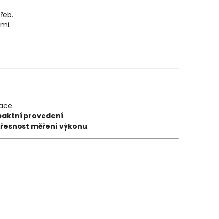
řeb.
emi.
kace.
paktní provedení
.
přesnost měření výkonu
.