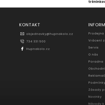
tréninkov
KONTAKT
INFOR
Prodejna
objednavky
@
hupnakolo.cz
Vrácení 
734 331 500
Servis
Hupnakolo.cz
O nás
Poradna
Obchodn
Reklamač
Podmínky
Zásady p
Novinky
Návody k 