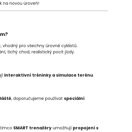
nk na novou úroveň!
em?
 vhodný pro všechny úrovně cyklistů.
, tichý chod, realistický pocit jízdy.
jí
interaktivní tréninky a simulace terénu
.
láště
, doporučujeme používat
speciální
atímco
SMART trenažéry
umožňují
propojení s