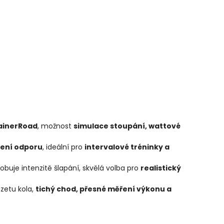
rainerRoad
, možnost
simulace stoupání, wattové
vení odporu
, ideální pro
intervalové tréninky a
obuje intenzitě šlapání, skvělá volba pro
realistický
zetu kola,
tichý chod, přesné měření výkonu a