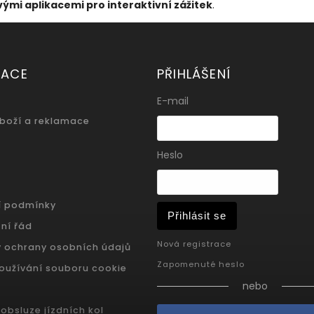
ými aplikacemi pro interaktivní zážitek
.
MACE
PŘIHLÁŠENÍ
E-mail
zboží a reklamace
Heslo
í podmínky
Přihlásit se
ní řád
Nová registrace
 ochrany osobních údajů
Zapomenuté heslo
oužívání souboru cookie
nebo
obsluze jízdních kol