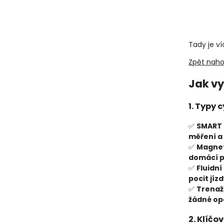
Tady je ví
Zpět naho
Jak vy
1. Typy 
✅
SMART 
měření a
✅
Magnet
domácí p
✅
Fluidní
pocit jíz
✅
Trenaž
žádné op
2. Klíčo