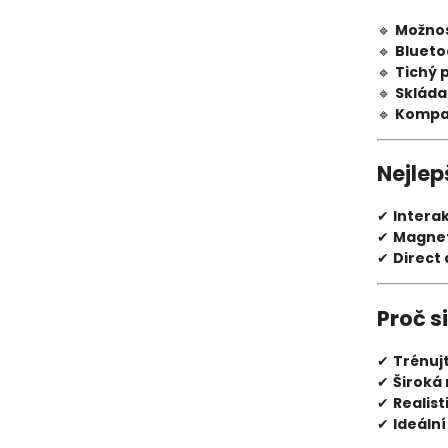
🔹
Možnos
🔹
Blueto
🔹
Tichý 
🔹
Skláda
🔹
Kompat
Nejlep
✔
Intera
✔
Magnet
✔
Direct 
Proč s
✔
Trénuj
✔
Široká
✔
Realist
✔
Ideální