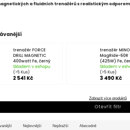
agnetických a fluidních trenažérů s realistickým odporem
ávanější
trenažér FORCE
trenažér MIN
DRILL MAGNETIC
MagRide-60R
400watt Fe, černý
(425W) Fe, če
Skladem v eshopu
Skladem v esh
(>5 Kus)
(>5 Kus)
2 541 Kč
3 490 Kč
Zobrazit více produktů
Otevřít filtr
vanější
Nejlevnější
Nejdražší
Abecedně