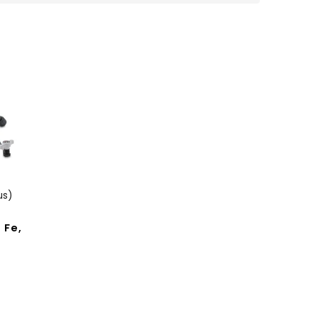
us)
A
 Fe,