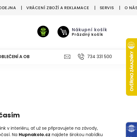
ODEJNA
VRÁCENÍ ZBOŽÍ A REKLAMACE
SERVIS
O NÁ
Nákupní košík
Prázdný košík
OBLEČENÍ A OBUV
VÝŽIVA
VÝPRODEJ %
734 331 500
TREN
očasím
nk v interiéru, ať už se připravujete na závody,
očasí. Na
Hupnakolo.cz
najdete širokou nabídku