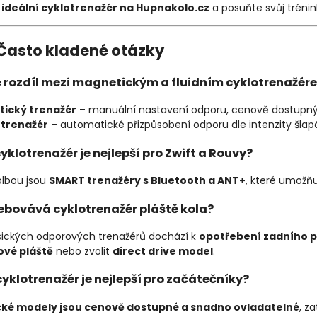
i
ideální cyklotrenažér na Hupnakolo.cz
a posuňte svůj tréni
Často kladené otázky
je rozdíl mezi magnetickým a fluidním cyklotrenažér
ický trenažér
– manuální nastavení odporu, cenově dostupný,
 trenažér
– automatické přizpůsobení odporu dle intenzity šlapání
cyklotrenažér je nejlepší pro Zwift a Rouvy?
olbou jsou
SMART trenažéry s Bluetooth a ANT+
, které umožňu
řebovává cyklotrenažér pláště kola?
asických odporových trenažérů dochází k
opotřebení zadního p
ové pláště
nebo zvolit
direct drive model
.
cyklotrenažér je nejlepší pro začátečníky?
ké modely jsou cenově dostupné a snadno ovladatelné
, z