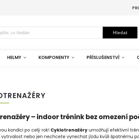
PR
Hledat
HELMY
KOMPONENTY
PŘÍSLUŠENSTVÍ
OTRENAŽÉRY
renažéry – indoor trénink bez omezení p
vou kondici po celý rok!
Cyklotrenažéry
umožňují efektivní tréni
e vytrvalost nebo jen nechcete vynechat jízdu kvůli špatnému p