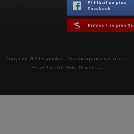
Přihlásit se přes
Facebook
Přihlásit se přes 
Copyright 2026
Hupnakolo
. Všechna práva vyhrazena.
Vytvořil
Shoptet
| Design
Shoptak.cz.