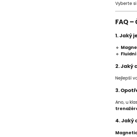
Vyberte s
FAQ – 
1. Jaký 
🔹
Magnet
🔹
Fluidní
2. Jaký 
Nejlepší v
3. Opot
Ano, u kl
trenažér
4. Jaký 
Magnetic