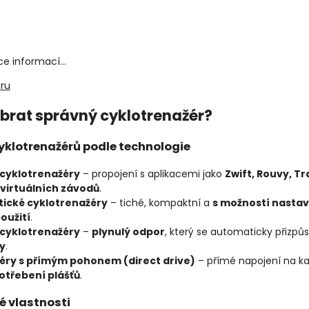
ce informací...
ru
brat správný cyklotrenažér?
cyklotrenažérů podle technologie
cyklotrenažéry
– propojení s aplikacemi jako
Zwift, Rouvy, T
 virtuálních závodů
.
ické cyklotrenažéry
– tiché, kompaktní a
s možností nasta
oužití
.
 cyklotrenažéry
–
plynulý odpor
, který se automaticky přizpůs
dy
.
éry s přímým pohonem (direct drive)
– přímé napojení na ka
otřebení plášťů
.
vé vlastnosti