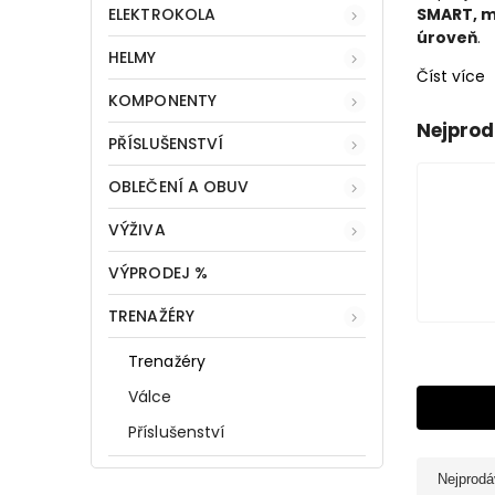
ELEKTROKOLA
SMART, m
úroveň
.
HELMY
Číst více
KOMPONENTY
Nejprod
PŘÍSLUŠENSTVÍ
OBLEČENÍ A OBUV
VÝŽIVA
VÝPRODEJ %
TRENAŽÉRY
Trenažéry
Válce
Příslušenství
Nejprodá