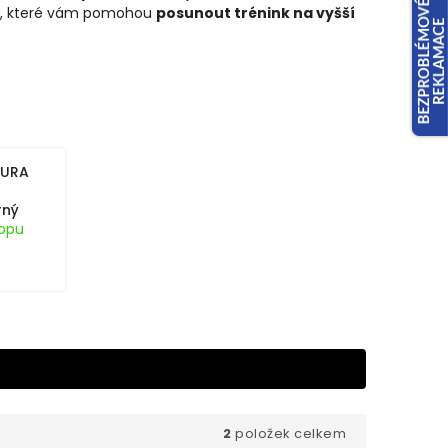
, které vám pomohou
posunout trénink na vyšší
OURA
rný
opu
2
položek celkem