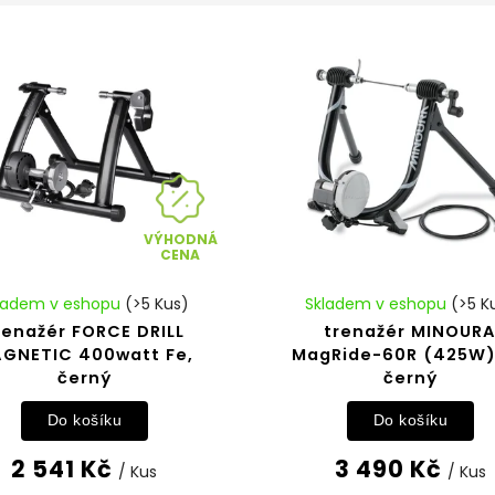
VÝHODNÁ
CENA
ladem v eshopu
(>5 Kus)
Skladem v eshopu
(>5 K
renažér FORCE DRILL
trenažér MINOUR
GNETIC 400watt Fe,
MagRide-60R (425W)
černý
černý
Do košíku
Do košíku
2 541 Kč
3 490 Kč
/ Kus
/ Kus