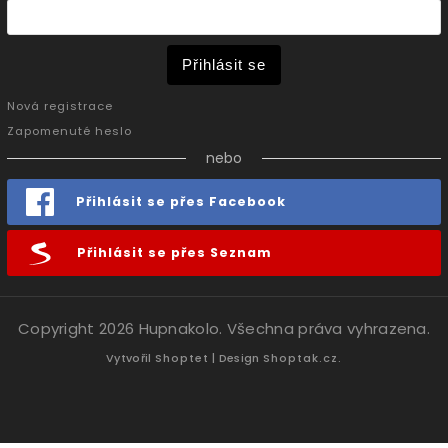
Přihlásit se
Nová registrace
Zapomenuté heslo
nebo
Přihlásit se přes Facebook
Přihlásit se přes Seznam
Copyright 2026
Hupnakolo
. Všechna práva vyhrazena.
Vytvořil
Shoptet
| Design
Shoptak.cz.