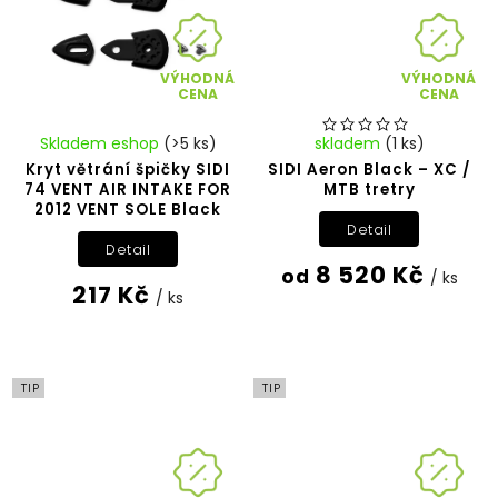
VÝHODNÁ
VÝHODNÁ
CENA
CENA
Skladem eshop
(>5 ks)
skladem
(1 ks)
Kryt větrání špičky SIDI
SIDI Aeron Black – XC /
74 VENT AIR INTAKE FOR
MTB tretry
2012 VENT SOLE Black
Detail
Detail
8 520 Kč
od
/ ks
217 Kč
/ ks
TIP
TIP