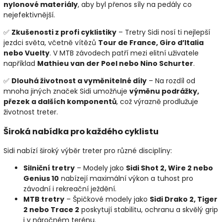
nylonové materiály
, aby byl přenos síly na pedály co
nejefektivnější.
✅
Zkušenosti z profi cyklistiky
– Tretry Sidi nosí ti nejlepší
jezdci světa, včetně vítězů
Tour de France, Giro d’Italia
nebo Vuelty
. V MTB závodech patří mezi elitní uživatele
například
Mathieu van der Poel nebo Nino Schurter
.
✅
Dlouhá životnost a vyměnitelné díly
– Na rozdíl od
mnoha jiných značek Sidi umožňuje
výměnu podrážky,
přezek a dalších komponentů
, což výrazně prodlužuje
životnost treter.
Široká nabídka pro každého cyklistu
Sidi nabízí široký výběr treter pro různé disciplíny:
Silniční tretry
– Modely jako
Sidi Shot 2, Wire 2 nebo
Genius 10
nabízejí maximální výkon a tuhost pro
závodní i rekreační ježdění.
MTB tretry
– Špičkové modely jako
Sidi Drako 2, Tiger
2 nebo Trace 2
poskytují stabilitu, ochranu a skvělý grip
i v náročném terénu.