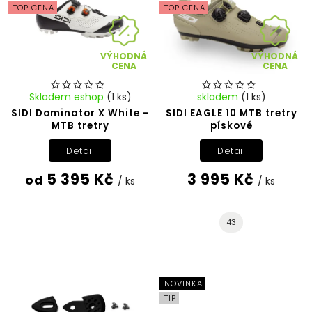
TOP CENA
TOP CENA
VÝHODNÁ
VÝHODNÁ
CENA
CENA
Skladem eshop
(1 ks)
skladem
(1 ks)
SIDI Dominator X White –
SIDI EAGLE 10 MTB tretry
MTB tretry
pískové
Detail
Detail
5 395 Kč
3 995 Kč
od
/ ks
/ ks
43
NOVINKA
TIP