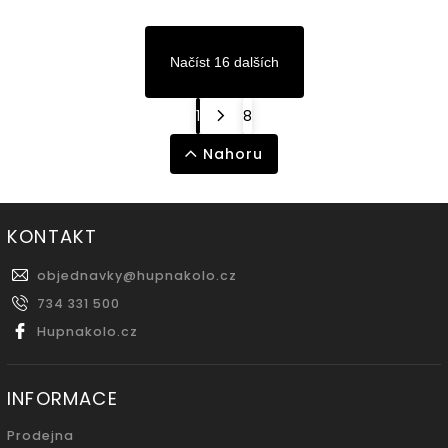
Načíst 16 dalších
1
8
Nahoru
KONTAKT
objednavky
@
hupnakolo.cz
734 331 500
Hupnakolo.cz
INFORMACE
Prodejna