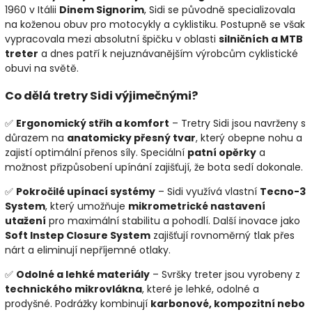
1960 v Itálii
Dinem Signorim
, Sidi se původně specializovala
na koženou obuv pro motocykly a cyklistiku. Postupně se však
vypracovala mezi absolutní špičku v oblasti
silničních a MTB
treter
a dnes patří k nejuznávanějším výrobcům cyklistické
obuvi na světě.
Co dělá tretry Sidi výjimečnými?
✅
Ergonomický střih a komfort
– Tretry Sidi jsou navrženy s
důrazem na
anatomicky přesný tvar
, který obepne nohu a
zajistí optimální přenos síly. Speciální
patní opěrky
a
možnost přizpůsobení upínání zajišťují, že bota sedí dokonale.
✅
Pokročilé upínací systémy
– Sidi využívá vlastní
Tecno-3
System
, který umožňuje
mikrometrické nastavení
utažení
pro maximální stabilitu a pohodlí. Další inovace jako
Soft Instep Closure System
zajišťují rovnoměrný tlak přes
nárt a eliminují nepříjemné otlaky.
✅
Odolné a lehké materiály
– Svršky treter jsou vyrobeny z
technického mikrovlákna
, které je lehké, odolné a
prodyšné. Podrážky kombinují
karbonové, kompozitní nebo