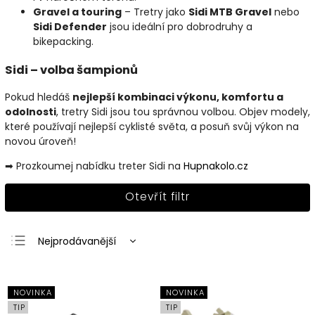
Gravel a touring
– Tretry jako
Sidi MTB Gravel
nebo
Sidi Defender
jsou ideální pro dobrodruhy a
bikepacking.
Sidi – volba šampionů
Pokud hledáš
nejlepší kombinaci výkonu, komfortu a
odolnosti
, tretry Sidi jsou tou správnou volbou. Objev modely,
které používají nejlepší cyklisté světa, a posuň svůj výkon na
novou úroveň!
➡ Prozkoumej nabídku treter Sidi na
Hupnakolo
.cz
Otevřít filtr
Nejprodávanější
Nejlevnější
Nejdražší
NOVINKA
NOVINKA
Abecedně
TIP
TIP