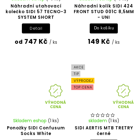
Náhradní utahovací
Náhradní kolík SIDI 424
kolečko SIDI 57 TECNO-3
FRONT STUD 001C 8,5MM
SYSTEM SHORT
- UNI
Detail
Do košíku
747 Kč
149 Kč
od
/ ks
/ ks
AKCE
TIP
VÝPRODEJ
TOP CENA
VÝHODNÁ
VÝHODNÁ
CENA
CENA
Skladem eshop
(1 ks)
skladem
(1 ks)
Ponožky SIDI Confusum
SIDI AERTIS MTB TRETRY
Socks White
černé