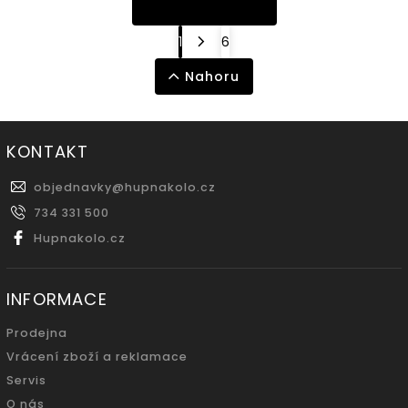
1
6
Nahoru
KONTAKT
objednavky
@
hupnakolo.cz
734 331 500
Hupnakolo.cz
INFORMACE
Prodejna
Vrácení zboží a reklamace
Servis
O nás