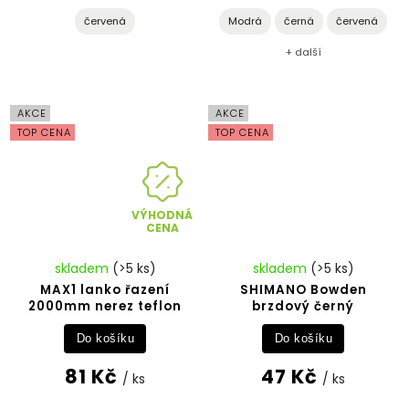
červená
Modrá
černá
červená
+ další
AKCE
AKCE
TOP CENA
TOP CENA
VÝHODNÁ
CENA
skladem
(>5 ks)
skladem
(>5 ks)
MAX1 lanko řazení
SHIMANO Bowden
2000mm nerez teflon
brzdový černý
Do košíku
Do košíku
81 Kč
47 Kč
/ ks
/ ks