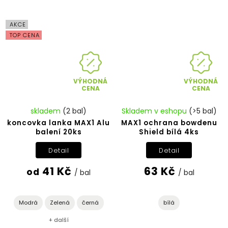
AKCE
TOP CENA
VÝHODNÁ
VÝHODNÁ
CENA
CENA
skladem
(2 bal)
Skladem v eshopu
(>5 bal)
koncovka lanka MAX1 Alu
MAX1 ochrana bowdenu
balení 20ks
Shield bílá 4ks
Detail
Detail
41 Kč
63 Kč
od
/ bal
/ bal
Modrá
Zelená
černá
bílá
+ další