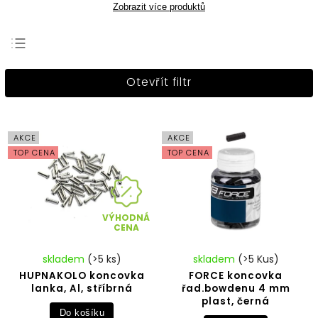
Zobrazit více produktů
Nejprodávanější
Otevřít filtr
Nejlevnější
Nejdražší
Abecedně
AKCE
AKCE
TOP CENA
TOP CENA
VÝHODNÁ
CENA
skladem
(>5 ks)
skladem
(>5 Kus)
HUPNAKOLO koncovka
FORCE koncovka
lanka, Al, stříbrná
řad.bowdenu 4 mm
plast, černá
Do košíku