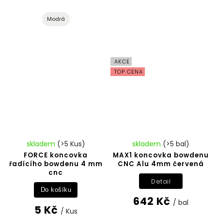
Modrá
AKCE
TOP CENA
skladem
(>5 Kus)
skladem
(>5 bal)
FORCE koncovka
MAX1 koncovka bowdenu
řadícího bowdenu 4 mm
CNC Alu 4mm červená
cnc
Detail
Do košíku
642 Kč
/ bal
5 Kč
/ Kus