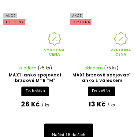
AKCE
AKCE
TOP CENA
TOP CENA
VÝHODNÁ
VÝHODNÁ
CENA
CENA
skladem
(>5 ks)
skladem
(>5 ks)
MAX1 lanko spojovací
MAX1 brzdové spojovací
brzdové MTB "M"
lanko s válečkem
Do košíku
Do košíku
26 Kč
13 Kč
/ ks
/ ks
Načíst 16 dalších