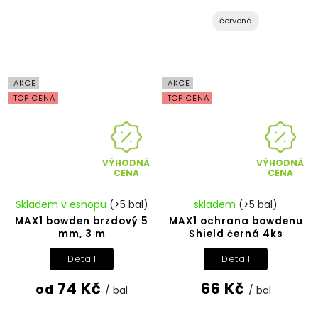
červená
AKCE
AKCE
TOP CENA
TOP CENA
VÝHODNÁ
VÝHODNÁ
CENA
CENA
Skladem v eshopu
(>5 bal)
skladem
(>5 bal)
MAX1 bowden brzdový 5
MAX1 ochrana bowdenu
mm, 3 m
Shield černá 4ks
Detail
Detail
74 Kč
66 Kč
od
/ bal
/ bal