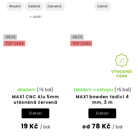
Modrá
Zelená
červená
černá
+ další
AKCE
AKCE
TOP CENA
TOP CENA
VÝHODNÁ
CENA
skladem
(>5 bal)
Skladem v eshopu
(>5 bal)
MAX1 CNC Alu 5mm
MAX1 bowden řadící 4
utěsněná červená
mm, 3 m
Detail
Detail
19 Kč
78 Kč
od
/ bal
/ bal