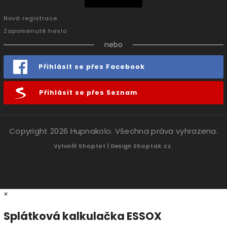
Nová registrace
Zapomenuté heslo
nebo
Přihlásit se přes Facebook
Přihlásit se přes Seznam
Copyright 2026
Hupnakolo
. Všechna práva vyhrazena.
Vytvořil
Shoptet
| Design
Shoptak.cz.
×
Splátková kalkulačka ESSOX