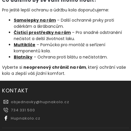
Co dalšího by se vám mohlo hodit?
Pro ještě lepší ochranu a údržbu kola doporučujeme:
Samolepky
na
rám
– Další ochranné prvky proti
oděrkám a škrábancům.
Čisticí
prostředky
na
rám
– Pro snadné odstranění
nečistot a delší životnost laku.
Multiklíče
– Pomůcka pro montáž a seřízení
komponentů kola.
Blatníky
– Ochrana proti blátu a nečistotám.
Vyberte si
neoprenový chránič na rám
, který ochrání vaše
kolo a zlepší váš jízdní komfort.
KONTAKT
objednavky
@
hupnakolo.cz
734 331 500
Hupnakolo.cz