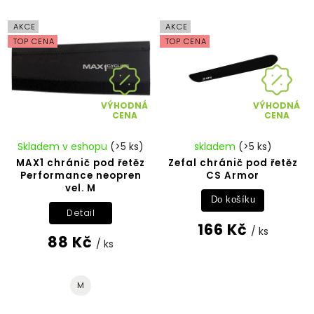
Nejdražší
Abecedně
AKCE
AKCE
TOP CENA
TOP CENA
VÝHODNÁ
VÝHODNÁ
CENA
CENA
Skladem v eshopu
(>5 ks)
skladem
(>5 ks)
MAX1 chránič pod řetěz
Zefal chránič pod řetěz
Performance neopren
CS Armor
vel. M
Do košíku
Detail
166 Kč
/ ks
88 Kč
/ ks
M