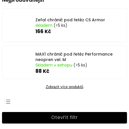
Nejprodávanější
Zefal chránič pod řetěz CS Armor
skladem
(>5 ks)
166 Kč
MAX1 chránič pod řetěz Performance
neopren vel. M
Skladem v eshopu
(>5 ks)
88 Kč
Zobrazit více produktů
Nejprodávanější
Otevřít filtr
Nejlevnější