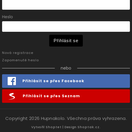
Heslo
Přihlásit se
Nová registrace
Zapomenuté heslo
nebo
Přihlásit se přes Facebook
Přihlásit se přes Seznam
Copyright 2026
Hupnakolo
. Všechna práva vyhrazena.
Vytvořil
Shoptet
| Design
Shoptak.cz.