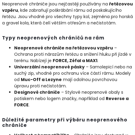
Neoprenové chrániče jsou nejčastěji používány na
řetězovou
vzpěru
, kde zabraňují poškrábání rámu od poskakujícího
řetězu. Jsou vhodné pro všechny typy kol, zejména pro horská
a gravel kola, která čelí větším otřesům a nečistotám.
Typy neoprenových chráničů na rám
Neoprenové chrániče na řetězovou vzpěru
–
Ochrana proti nárazům řetězu a snížení hluku při jízdě v
terénu. Nabízejí je
FORCE, Zéfal a MAX1
.
Univerzální neoprenové pásky
– Samolepicí nebo na
suchý zip, vhodné pro ochranu více částí rámu. Modely
od
Muc-Off a Lezyne
mají odolnou povrchovou
úpravu proti nečistotám.
Designové chrániče
– Stylové neoprenové obaly s
potiskem nebo logem značky, například od
Reverse a
FORCE
.
Důležité parametry při výběru neoprenového
chrániče