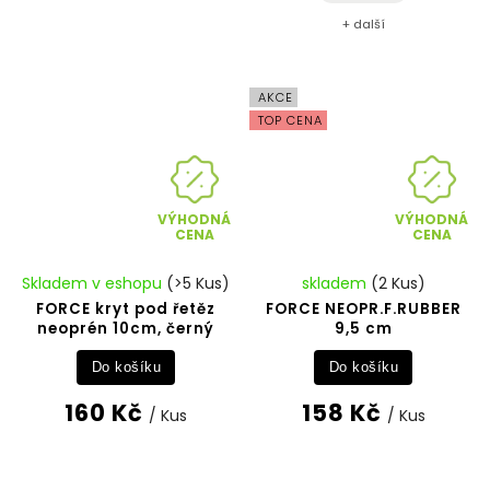
+ další
AKCE
TOP CENA
VÝHODNÁ
VÝHODNÁ
CENA
CENA
Skladem v eshopu
(>5 Kus)
skladem
(2 Kus)
FORCE kryt pod řetěz
FORCE NEOPR.F.RUBBER
neoprén 10cm, černý
9,5 cm
Do košíku
Do košíku
160 Kč
158 Kč
/ Kus
/ Kus