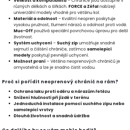
Velikost a kompatibilita
– Chrániče jsou dostupné v
různých délkách a šířkách.
FORCE a Zéfal
nabízejí
univerzální modely vhodné pro většinu kol.
Materiál a odolnost
– Kvalitní neopren poskytuje
vysokou pružnost, tlumení nárazů a odolnost proti vodě.
Muc-Off
používá speciální povrchovou úpravu pro delší
životnost.
Systém uchycení
–
Suchý zip
umožňuje snadné
sejmutí a čištění chrániče, zatímco
samolepicí
modely
poskytují pevnější uchycení.
Možnost praní
– Většina neoprenových chráničů je
omyvatelná a lze je snadno čistit vodou.
Proč si pořídit neoprenový chránič na rám?
Ochrana laku proti oděru a nárazům řetězu
Snížení hlučnosti při jízdě v terénu
Jednoduchá instalace pomocí suchého zipu nebo
samolepicí vrstvy
Dlouhá životnost a snadná údržba