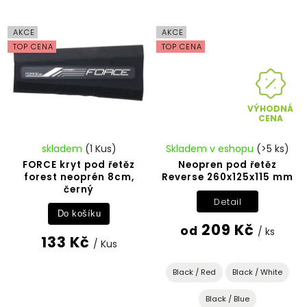
AKCE
AKCE
TOP CENA
TOP CENA
VÝHODNÁ
CENA
skladem
(1 Kus)
Skladem v eshopu
(>5 ks)
FORCE kryt pod řetěz
Neopren pod řetěz
forest neoprén 8cm,
Reverse 260x125x115 mm
černý
Detail
Do košíku
209 Kč
od
/ ks
133 Kč
/ Kus
Black / Red
Black / White
Black / Blue