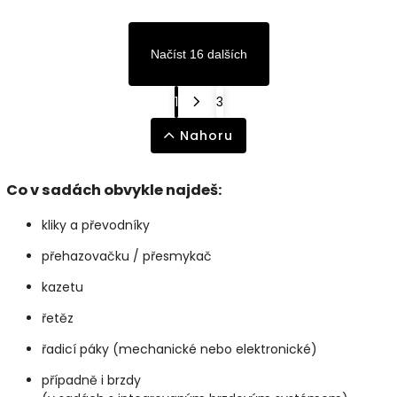
Načíst 16 dalších
1
3
Nahoru
Co
v
sadách
obvykle
najdeš:
kliky
a
převodníky
přehazovačku /
přesmykač
kazetu
řetěz
řadicí
páky (
mechanické
nebo
elektronické)
případně
i
brzdy