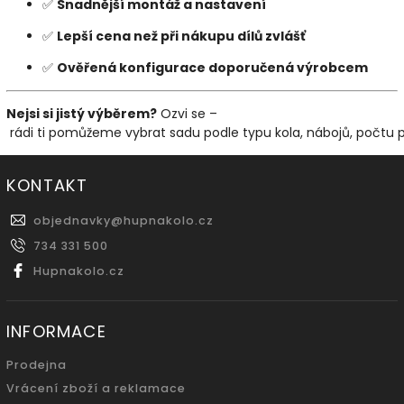
✅
Snadnější
montáž
a
nastavení
✅
Lepší
cena
než
při
nákupu
dílů
zvlášť
✅
Ověřená
konfigurace
doporučená
výrobcem
Nejsi
si
jistý
výběrem?
Ozvi
se –
rádi
ti
pomůžeme
vybrat
sadu
podle
typu
kola,
nábojů,
počtu
KONTAKT
objednavky
@
hupnakolo.cz
734 331 500
Hupnakolo.cz
INFORMACE
Prodejna
Vrácení zboží a reklamace