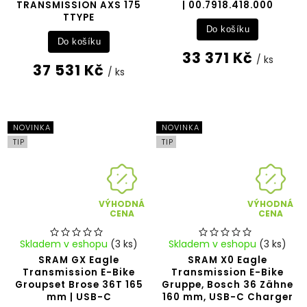
TRANSMISSION AXS 175
| 00.7918.418.000
TTYPE
Do košíku
Do košíku
33 371 Kč
/ ks
37 531 Kč
/ ks
NOVINKA
NOVINKA
TIP
TIP
VÝHODNÁ
VÝHODNÁ
CENA
CENA
Skladem v eshopu
(3 ks)
Skladem v eshopu
(3 ks)
SRAM GX Eagle
SRAM X0 Eagle
Transmission E-Bike
Transmission E-Bike
Groupset Brose 36T 165
Gruppe, Bosch 36 Zähne
mm | USB-C
160 mm, USB-C Charger