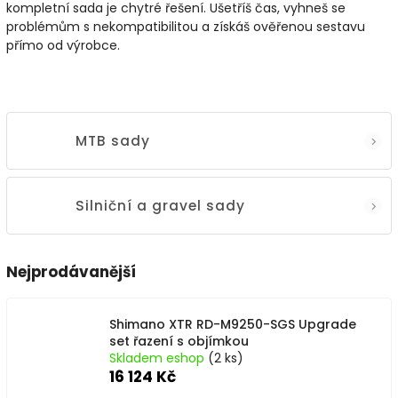
kompletní
sada
je
chytré
řešení.
Ušetříš
čas,
vyhneš
se
problémům
s
nekompatibilitou
a
získáš
ověřenou
sestavu
přímo
od
výrobce.
MTB sady
Silniční a gravel sady
Nejprodávanější
Shimano XTR RD-M9250-SGS Upgrade
set řazení s objímkou
Skladem eshop
(2 ks)
16 124 Kč