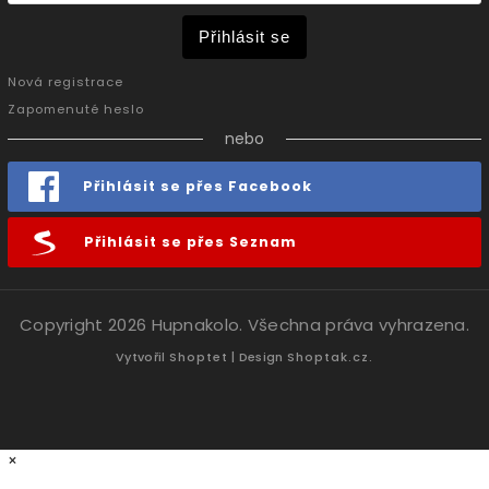
Přihlásit se
Nová registrace
Zapomenuté heslo
nebo
Přihlásit se přes Facebook
Přihlásit se přes Seznam
Copyright 2026
Hupnakolo
. Všechna práva vyhrazena.
Vytvořil
Shoptet
| Design
Shoptak.cz.
×