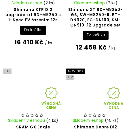
Skladem eshop
(2 ks)
Skladem eshop
(2 ks)
Shimano XTR Di2
Shimano XT RD-M8250-
upgrade kit RD-M9250 s
GS, SW-M8250-R, BT-
I-Spec EV řazením 12s
DN320, EC-DN100, SM-
CN910-12 Upgrade set
Do košíku
Do košíku
16 410 Kč
/ ks
12 458 Kč
/ ks
TIP
NOVINKA
TIP
VÝHODNÁ
VÝHODNÁ
CENA
CENA
Skladem v eshopu
(4 ks)
Skladem eshop
(>5 ks)
SRAM GX Eagle
Shimano Deore Di2