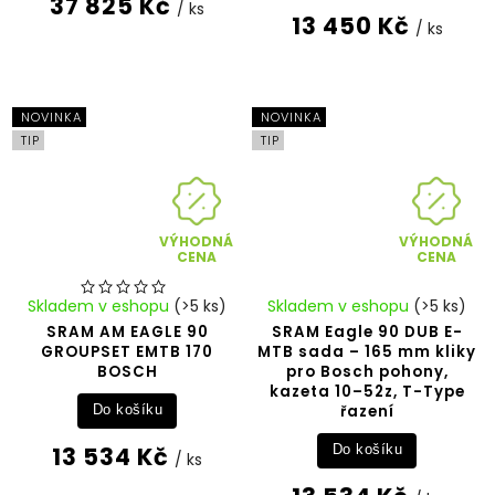
37 825 Kč
/ ks
13 450 Kč
/ ks
NOVINKA
NOVINKA
TIP
TIP
VÝHODNÁ
VÝHODNÁ
CENA
CENA
Skladem v eshopu
(>5 ks)
Skladem v eshopu
(>5 ks)
SRAM AM EAGLE 90
SRAM Eagle 90 DUB E-
GROUPSET EMTB 170
MTB sada – 165 mm kliky
BOSCH
pro Bosch pohony,
kazeta 10–52z, T-Type
řazení
Do košíku
13 534 Kč
Do košíku
/ ks