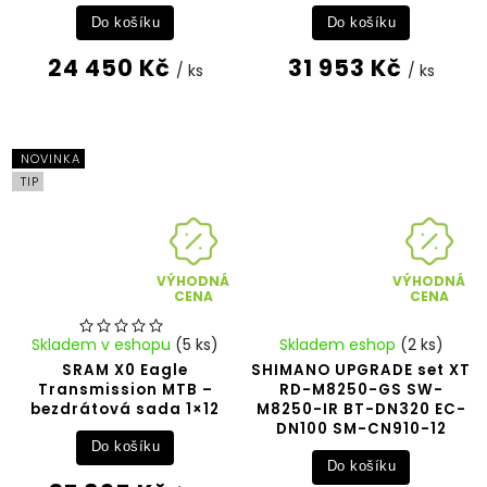
Do košíku
Do košíku
24 450 Kč
31 953 Kč
/ ks
/ ks
NOVINKA
TIP
VÝHODNÁ
VÝHODNÁ
CENA
CENA
Skladem v eshopu
(5 ks)
Skladem eshop
(2 ks)
SRAM X0 Eagle
SHIMANO UPGRADE set XT
Transmission MTB –
RD-M8250-GS SW-
bezdrátová sada 1×12
M8250-IR BT-DN320 EC-
DN100 SM-CN910-12
Do košíku
Do košíku