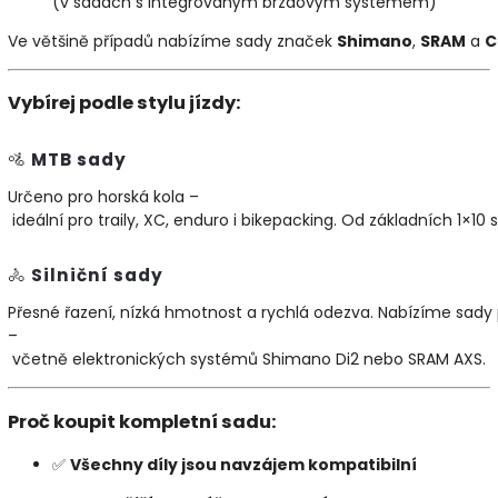
(
v
sadách
s
integrovaným
brzdovým
systémem)
Ve
většině
případů
nabízíme
sady
značek
Shimano
,
SRAM
a
C
Vybírej
podle
stylu
jízdy:
🚵
MTB
sady
Určeno
pro
horská
kola –
ideální
pro
traily,
XC,
enduro
i
bikepacking.
Od
základních
1×
10
🚴
Silniční
sady
Přesné
řazení,
nízká
hmotnost
a
rychlá
odezva.
Nabízíme
sady
–
včetně
elektronických
systémů
Shimano
Di2
nebo
SRAM
AXS.
Proč
koupit
kompletní
sadu:
✅
Všechny
díly
jsou
navzájem
kompatibilní