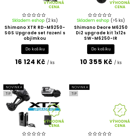
VÝHODNÁ
VÝHODNÁ
CENA
CENA
Skladem eshop
(2 ks)
Skladem eshop
(>5 ks)
Shimano XTR RD-M9250-
Shimano Deore M6250
SGS Upgrade set řazení s
Di2 upgrade kit 1x12s
objímkou
SW-M6250-IR
Do košíku
Do košíku
16 124 Kč
10 355 Kč
/ ks
/ ks
NOVINKA
NOVINKA
TIP
TIP
VÝHODNÁ
VÝHODNÁ
CENA
CENA