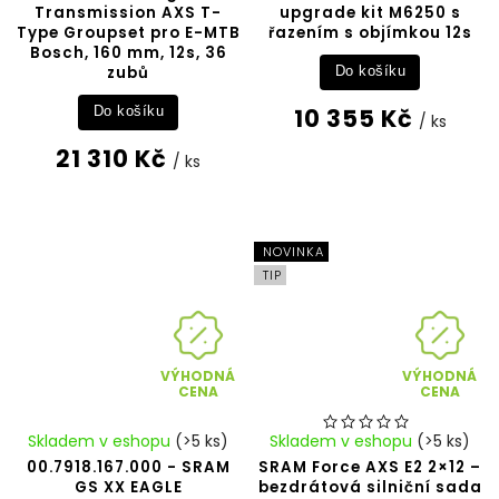
Transmission AXS T-
upgrade kit M6250 s
Type Groupset pro E-MTB
řazením s objímkou 12s
Bosch, 160 mm, 12s, 36
zubů
Do košíku
10 355 Kč
Do košíku
/ ks
21 310 Kč
/ ks
NOVINKA
TIP
VÝHODNÁ
VÝHODNÁ
CENA
CENA
Skladem v eshopu
(>5 ks)
Skladem v eshopu
(>5 ks)
00.7918.167.000 - SRAM
SRAM Force AXS E2 2×12 –
GS XX EAGLE
bezdrátová silniční sada