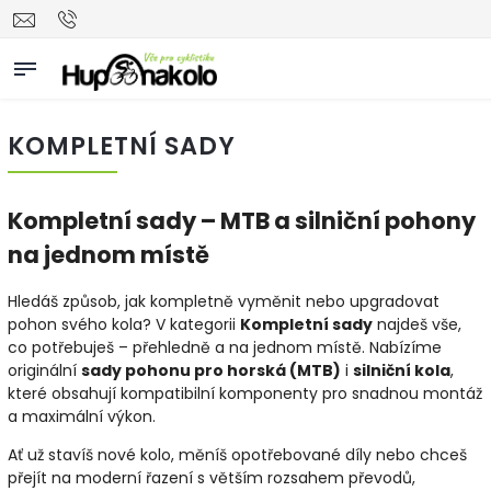
KOMPLETNÍ SADY
Kompletní
sady –
MTB
a
silniční
pohony
na
jednom
místě
Hledáš
způsob,
jak
kompletně
vyměnit
nebo
upgradovat
pohon
svého
kola?
V
kategorii
Kompletní
sady
najdeš
vše,
co
potřebuješ –
přehledně
a
na
jednom
místě.
Nabízíme
originální
sady
pohonu
pro
horská (
MTB)
i
silniční
kola
,
které
obsahují
kompatibilní
komponenty
pro
snadnou
montáž
a
maximální
výkon.
Ať
už
stavíš
nové
kolo,
měníš
opotřebované
díly
nebo
chceš
přejít
na
moderní
řazení
s
větším
rozsahem
převodů,