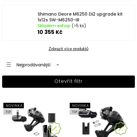
Shimano Deore M6250 Di2 upgrade kit
1x12s SW-M6250-IR
Skladem eshop
(>5 ks)
10 355 Kč
Zobrazit více produktů
Nejprodávanější
Nejlevnější
Otevřít filtr
Nejdražší
Abecedně
NOVINKA
NOVINKA
TIP
TIP