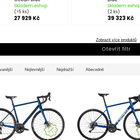
Skladem eshop
Skladem esho
(>5 ks)
(2 ks)
27 929 Kč
39 323 Kč
Zobrazit více produktů
Otevřít filtr
vanější
Nejlevnější
Nejdražší
Abecedně