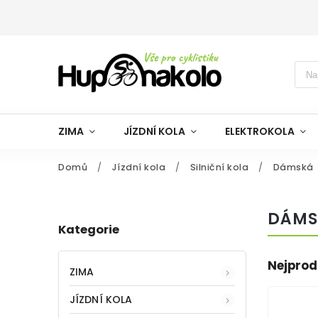
ZIMA
JÍZDNÍ KOLA
ELEKTROKOLA
Domů
/
Jízdní kola
/
Silniční kola
/
Dámská
DÁMSK
Kategorie
Nejprod
ZIMA
JÍZDNÍ KOLA