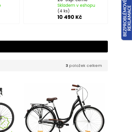
p
Skladem v eshopu
(4 ks)
10 490 Kč
3
položek celkem