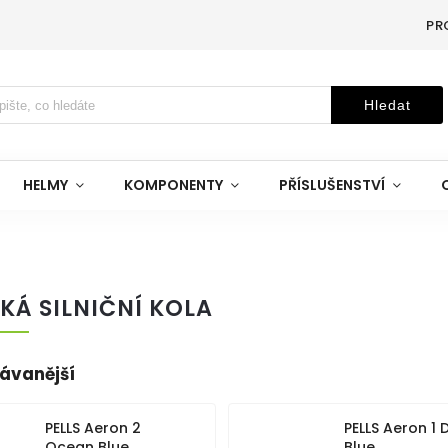
PR
Hledat
HELMY
KOMPONENTY
PŘÍSLUŠENSTVÍ
Á SILNIČNÍ KOLA
ávanější
PELLS Aeron 2
PELLS Aeron 1 
Ocean Blue
Blue