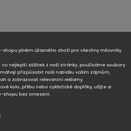
e-shopu plném úžasného zboží pro všechny milovníky
t co nejlepší zážitek z naší stránky, používáme soubory
máhají přizpůsobit naši nabídku vašim zájmům,
ah a zobrazovat relevantní reklamy.
vé kolo, přilbu nebo cyklistické doplňky, užijte si
e-shopu bez omezení.
!
z
.