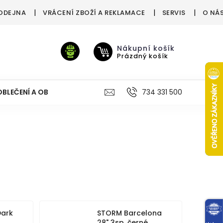
ODEJNA
VRÁCENÍ ZBOŽÍ A REKLAMACE
SERVIS
O NÁ
Nákupní košík
Prázdný košík
OBLEČENÍ A OBUV
VÝŽIVA
VÝPRODEJ %
734 331 500
TREN
Dark
STORM Barcelona
28" 3sp. černé