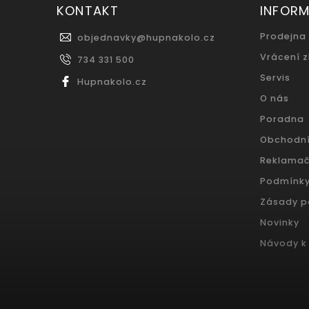
KONTAKT
INFOR
Prodejna
objednavky
@
hupnakolo.cz
Vrácení 
734 331 500
Servis
Hupnakolo.cz
O nás
Poradna
Obchodn
Reklamač
Podmínky
Zásady p
Novinky
Návody k 