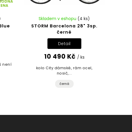
HODNÁ
CENA
)
Skladem v eshopu
(4 ks)
Blue
STORM Barcelona 28" 3sp.
černé
Detail
10 490 Kč
/ ks
S není
kolo City dámské, rám ocel,
nosič,...
černá