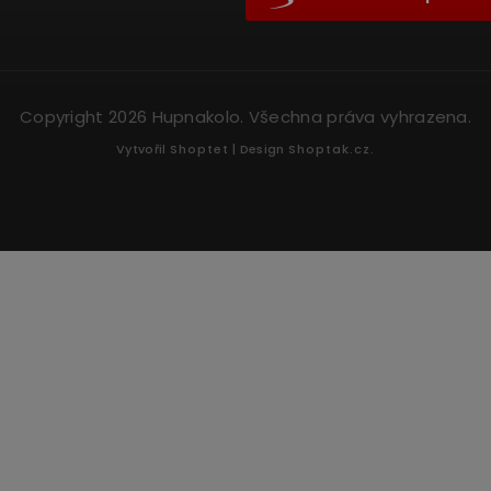
Copyright 2026
Hupnakolo
. Všechna práva vyhrazena.
Vytvořil
Shoptet
| Design
Shoptak.cz.