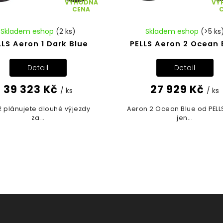
VÝHODNÁ
VÝ
CENA
Skladem eshop
(2 ks)
Skladem eshop
(>5 ks
LLS Aeron 1 Dark Blue
PELLS Aeron 2 Ocean 
Detail
Detail
39 323 Kč
27 929 Kč
/ ks
/ ks
ž plánujete dlouhé výjezdy
Aeron 2 Ocean Blue od PELL
za...
jen...