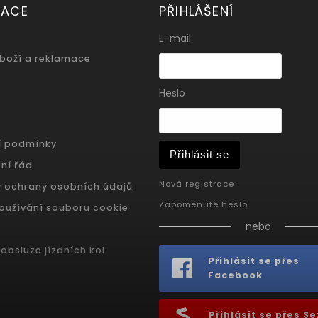
MACE
PŘIHLÁŠENÍ
E-mail
zboží a reklamace
Heslo
í podmínky
Přihlásit se
ní řád
Nová registrace
 ochrany osobních údajů
Zapomenuté heslo
oužívání souboru cookie
nebo
obsluze jízdních kol
Přihlásit se přes
Facebook
Přihlásit se přes 