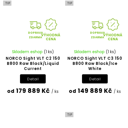
TIP
TIP
DOPRAVA
DOPRAVA
VÝHODNÁ
VÝHODNÁ
ZDARMA
ZDARMA
CENA
CENA
Skladem eshop
(1 ks)
Skladem eshop
(1 ks)
NORCO Sight VLT C2 150
NORCO Sight VLT C3 150
B800 Raw Black/Liquid
B800 Raw Black/Ice
Current
White
Detail
Detail
179 889 Kč
149 889 Kč
od
od
/ ks
/ ks
TIP