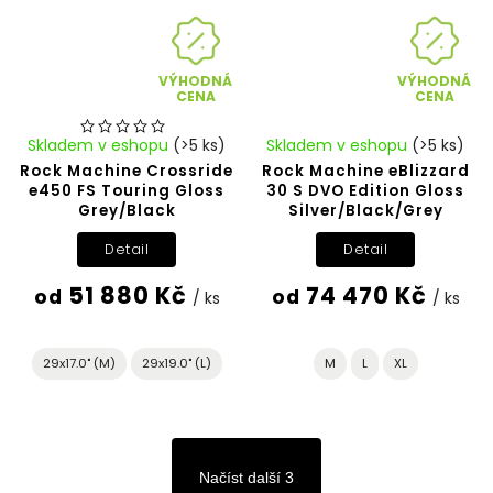
VÝHODNÁ
VÝHODNÁ
CENA
CENA
Skladem v eshopu
(>5 ks)
Skladem v eshopu
(>5 ks)
Rock Machine Crossride
Rock Machine eBlizzard
e450 FS Touring Gloss
30 S DVO Edition Gloss
Grey/Black
Silver/Black/Grey
Detail
Detail
51 880 Kč
74 470 Kč
od
od
/ ks
/ ks
29x17.0" (M)
29x19.0" (L)
M
L
XL
Načíst další 3