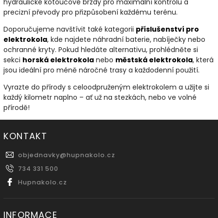
hydraulické kotoučové brzdy pro maximální kontrolu a
precizní převody pro přizpůsobení každému terénu.
Doporučujeme navštívit také kategorii
příslušenství
pro
elektrokola
, kde najdete náhradní baterie, nabíječky nebo
ochranné kryty. Pokud hledáte alternativu, prohlédněte si
sekci
horská
elektrokola
nebo
městská
elektrokola
, která
jsou ideální pro méně náročné trasy a každodenní použití.
Vyrazte do přírody s celoodpruženým elektrokolem a užijte si
každý kilometr naplno – ať už na stezkách, nebo ve volné
přírodě!
KONTAKT
objednavky
@
hupnakolo.cz
734 331 500
Hupnakolo.cz
INFORMACE