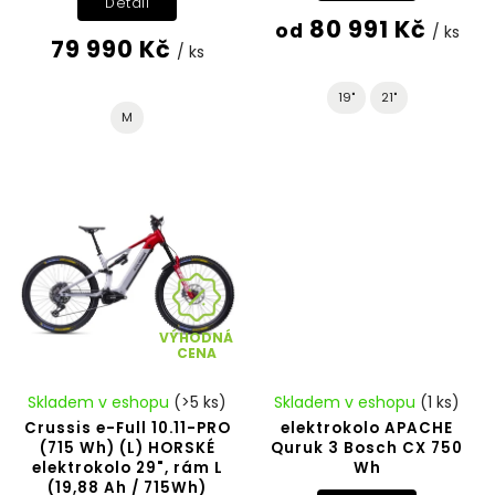
Detail
80 991 Kč
od
/ ks
79 990 Kč
/ ks
19"
21"
M
VÝHODNÁ
CENA
Skladem v eshopu
(>5 ks)
Skladem v eshopu
(1 ks)
Crussis e-Full 10.11-PRO
elektrokolo APACHE
(715 Wh) (L) HORSKÉ
Quruk 3 Bosch CX 750
elektrokolo 29", rám L
Wh
(19,88 Ah / 715Wh)