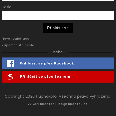
Heslo
Přihlásit se
Nová registrace
Zapomenuté heslo
nebo
Přihlásit se přes Facebook
Přihlásit se přes Seznam
Copyright 2026
Hupnakolo
. Všechna práva vyhrazena.
Vytvořil
Shoptet
| Design
Shoptak.cz.