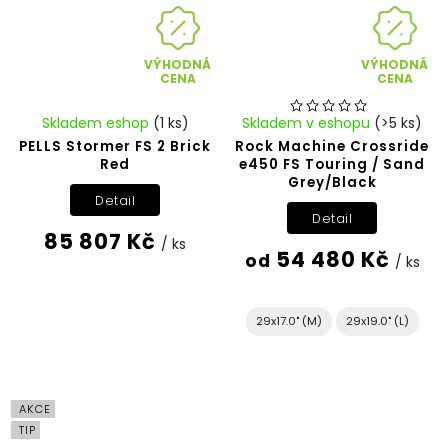
VÝHODNÁ
VÝHODNÁ
CENA
CENA
Skladem eshop
(1 ks)
Skladem v eshopu
(>5 ks)
PELLS Stormer FS 2 Brick
Rock Machine Crossride
Red
e450 FS Touring / Sand
Grey/Black
Detail
Detail
85 807 Kč
/ ks
54 480 Kč
od
/ ks
29x17.0" (M)
29x19.0" (L)
AKCE
TIP