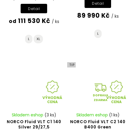
Detail
Detail
89 990 Kč
/ ks
111 530 Kč
od
/ ks
L
L
XL
TIP
DOPRAVA
VÝHODNÁ
VÝHODNÁ
ZDARMA
CENA
CENA
Skladem eshop
(3 ks)
Skladem eshop
(1 ks)
NORCO Fluid VLT C1 140
NORCO Fluid VLT C2 140
Silver 29/27,5
B400 Green