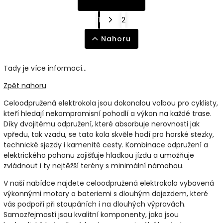
1
2
Nahoru
Tady je více informací...
Zpět nahoru
Celoodpružená elektrokola jsou dokonalou volbou pro cyklisty,
kteří hledají nekompromisní pohodlí a výkon na každé trase.
Díky dvojitému odpružení, které absorbuje nerovnosti jak
vpředu, tak vzadu, se tato kola skvěle hodí pro horské stezky,
technické sjezdy i kamenité cesty. Kombinace odpružení a
elektrického pohonu zajišťuje hladkou jízdu a umožňuje
zvládnout i ty nejtěžší terény s minimální námahou.
V naší nabídce najdete celoodpružená elektrokola vybavená
výkonnými motory a bateriemi s dlouhým dojezdem, které
vás podpoří při stoupáních i na dlouhých výpravách.
Samozřejmostí jsou kvalitní komponenty, jako jsou