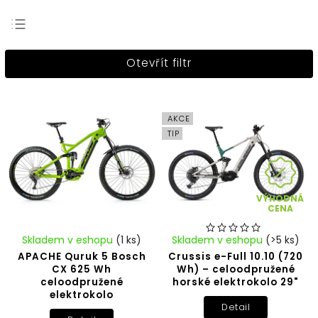
Nejprodávanější
Otevřít filtr
Nejlevnější
Nejdražší
Abecedně
AKCE
TIP
VÝHODNÁ
CENA
Skladem v eshopu
(1 ks)
Skladem v eshopu
(>5 ks)
APACHE Quruk 5 Bosch
Crussis e-Full 10.10 (720
CX 625 Wh
Wh) – celoodpružené
celoodpružené
horské elektrokolo 29"
elektrokolo
Detail