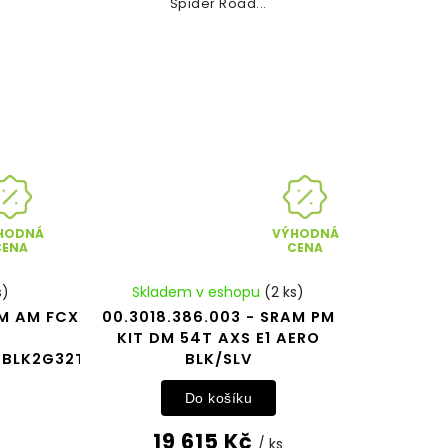
Spider Road...
HODNÁ
VÝHODNÁ
CENA
CENA
s)
Skladem v eshopu
(2 ks)
AM AM FCXX
00.3018.386.003 - SRAM PM
KIT DM 54T AXS E1 AERO
5BLK2G32TT
BLK/SLV
Do košíku
19 615 Kč
/ ks