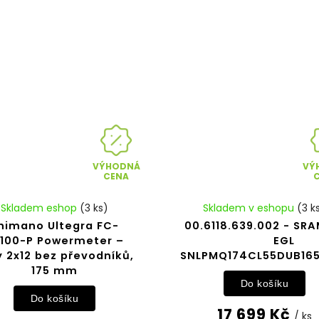
VÝHODNÁ
VÝ
CENA
Skladem eshop
(3 ks)
Skladem v eshopu
(3 k
himano Ultegra FC-
00.6118.639.002 - SR
100-P Powermeter –
EGL
y 2x12 bez převodníků,
SNLPMQ174CL55DUB16
175 mm
Do košíku
Do košíku
17 699 Kč
/ ks