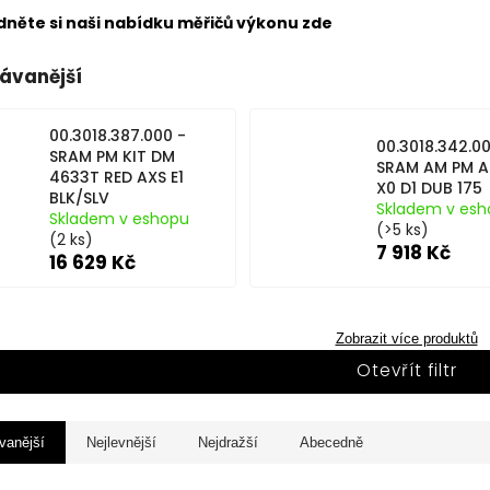
dněte si naši nabídku měřičů výkonu zde
ávanější
00.3018.387.000 -
00.3018.342.00
SRAM PM KIT DM
SRAM AM PM A
4633T RED AXS E1
X0 D1 DUB 175
BLK/SLV
Skladem v esh
Skladem v eshopu
(>5 ks)
(2 ks)
7 918 Kč
16 629 Kč
Zobrazit více produktů
Otevřít filtr
vanější
Nejlevnější
Nejdražší
Abecedně