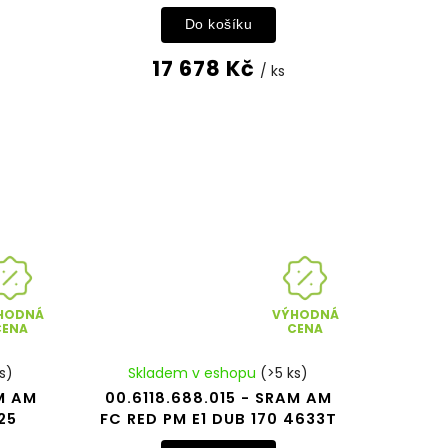
Do košíku
17 678 Kč
/ ks
HODNÁ
VÝHODNÁ
CENA
CENA
s)
Skladem v eshopu
(>5 ks)
AM AM
00.6118.688.015 - SRAM AM
25
FC RED PM E1 DUB 170 4633T