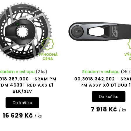
VÝHODNÁ
VÝ
CENA
kladem v eshopu
(2 ks)
Skladem v eshopu
(>5 k
018.387.000 - SRAM PM
00.3018.342.002 - SR
 DM 4633T RED AXS E1
PM ASSY X0 D1 DUB 
BLK/SLV
Do košíku
Do košíku
7 918 Kč
/ ks
16 629 Kč
/ ks