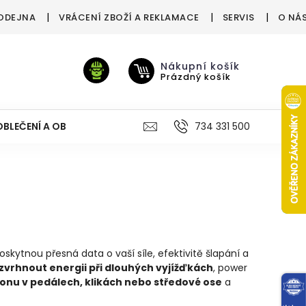
ODEJNA
VRÁCENÍ ZBOŽÍ A REKLAMACE
SERVIS
O NÁ
Nákupní košík
Prázdný košík
OBLEČENÍ A OBUV
VÝŽIVA
VÝPRODEJ %
734 331 500
TREN
kytnou přesná data o vaší síle, efektivitě šlapání a
zvrhnout energii při dlouhých vyjížďkách
, power
onu v pedálech, klikách nebo středové ose
a