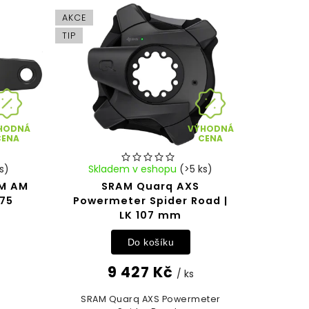
AKCE
TIP
HODNÁ
VÝHODNÁ
CENA
CENA
s)
Skladem v eshopu
(>5 ks)
AM AM
SRAM Quarq AXS
175
Powermeter Spider Road |
LK 107 mm
Do košíku
9 427 Kč
/ ks
SRAM Quarq AXS Powermeter