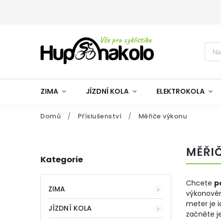
ZIMA
JÍZDNÍ KOLA
ELEKTROKOLA
Domů
/
Příslušenství
/
Měřiče výkonu
MĚŘI
Kategorie
Chcete
p
ZIMA
výkonovém
meter je i
JÍZDNÍ KOLA
začněte j