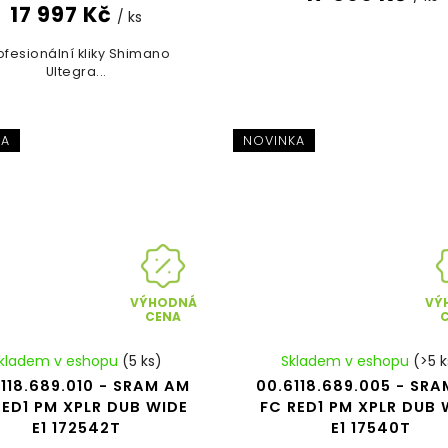
17 997 Kč
/ ks
ofesionální kliky Shimano
Ultegra...
KA
NOVINKA
VÝHODNÁ
VÝ
CENA
kladem v eshopu
(5 ks)
Skladem v eshopu
(>5 k
118.689.010 - SRAM AM
00.6118.689.005 - SR
RED1 PM XPLR DUB WIDE
FC RED1 PM XPLR DUB 
E1 172542T
E1 17540T