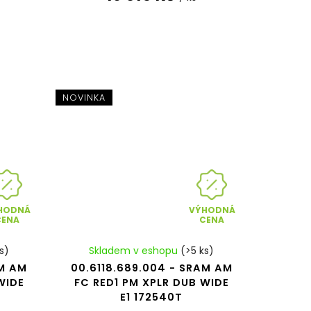
NOVINKA
HODNÁ
VÝHODNÁ
CENA
CENA
s)
Skladem v eshopu
(>5 ks)
AM AM
00.6118.689.004 - SRAM AM
WIDE
FC RED1 PM XPLR DUB WIDE
E1 172540T