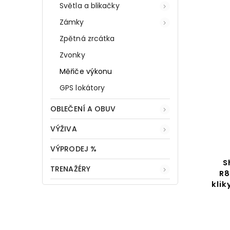
Světla a blikačky
Zámky
Zpětná zrcátka
Zvonky
Měřiče výkonu
GPS lokátory
OBLEČENÍ A OBUV
VÝŽIVA
VÝPRODEJ %
S
TRENAŽÉRY
R8
klik