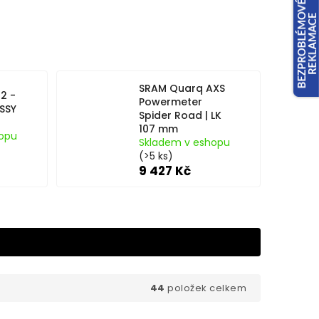
SRAM Quarq AXS
2 -
Powermeter
SSY
Spider Road | LK
107 mm
opu
Skladem v eshopu
(>5 ks)
9 427 Kč
44
položek celkem