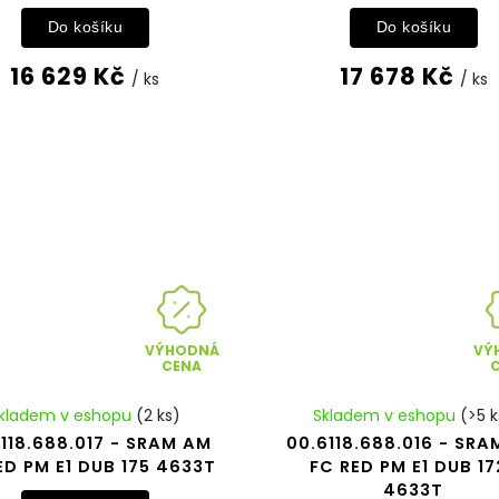
Do košíku
Do košíku
16 629 Kč
17 678 Kč
/ ks
/ ks
VÝHODNÁ
VÝ
CENA
kladem v eshopu
(2 ks)
Skladem v eshopu
(>5 k
118.688.017 - SRAM AM
00.6118.688.016 - SR
ED PM E1 DUB 175 4633T
FC RED PM E1 DUB 17
4633T