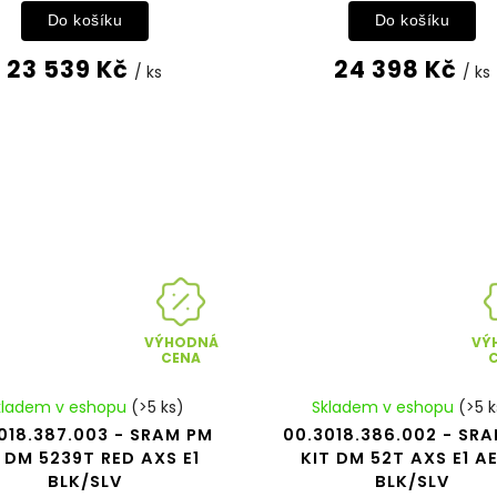
Do košíku
Do košíku
23 539 Kč
24 398 Kč
/ ks
/ ks
VÝHODNÁ
VÝ
CENA
kladem v eshopu
(>5 ks)
Skladem v eshopu
(>5 k
018.387.003 - SRAM PM
00.3018.386.002 - SR
 DM 5239T RED AXS E1
KIT DM 52T AXS E1 A
BLK/SLV
BLK/SLV