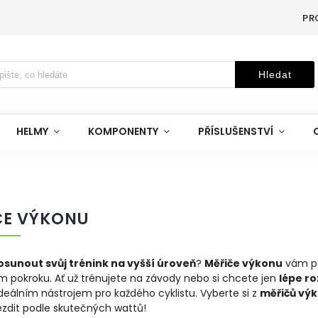
PR
Hledat
HELMY
KOMPONENTY
PŘÍSLUŠENSTVÍ
ČE VÝKONU
osunout svůj trénink na vyšší úroveň
?
Měřiče výkonu
vám pos
 pokroku. Ať už trénujete na závody nebo si chcete jen
lépe ro
deálním nástrojem pro každého cyklistu. Vyberte si z
měřičů výk
ezdit podle skutečných wattů!