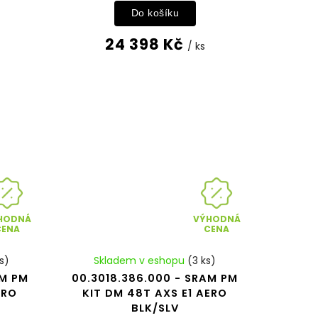
Do košíku
24 398 Kč
/ ks
HODNÁ
VÝHODNÁ
CENA
CENA
s)
Skladem v eshopu
(3 ks)
AM PM
00.3018.386.000 - SRAM PM
ERO
KIT DM 48T AXS E1 AERO
BLK/SLV