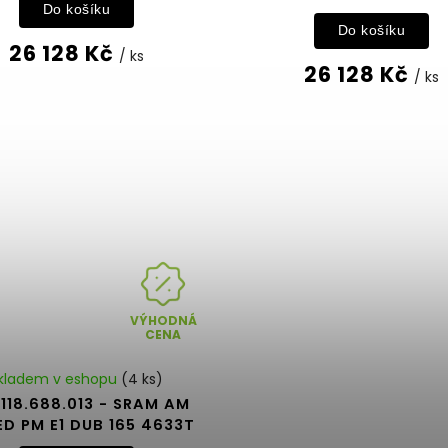
Do košíku
Do košíku
26 128 Kč
/ ks
26 128 Kč
/ ks
VÝHODNÁ
CENA
kladem v eshopu
(4 ks)
118.688.013 - SRAM AM
ED PM E1 DUB 165 4633T