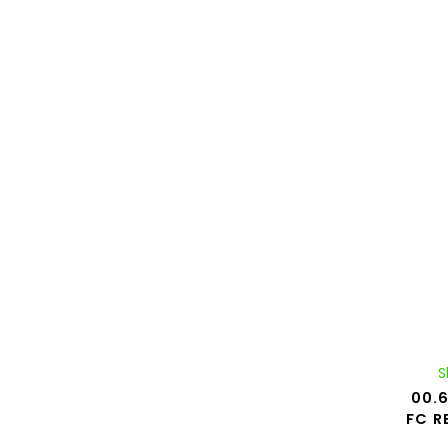
S
00.6
FC R