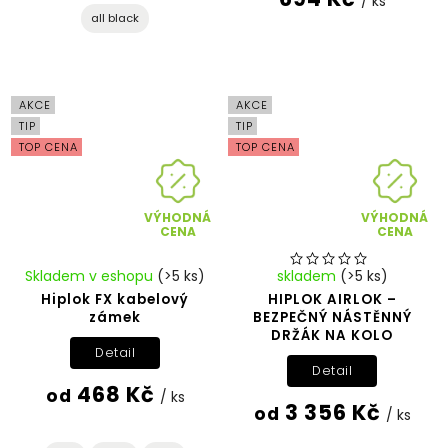
/ ks
all black
AKCE
AKCE
TIP
TIP
TOP CENA
TOP CENA
VÝHODNÁ
VÝHODNÁ
CENA
CENA
Skladem v eshopu
(>5 ks)
skladem
(>5 ks)
Hiplok FX kabelový
HIPLOK AIRLOK –
zámek
BEZPEČNÝ NÁSTĚNNÝ
DRŽÁK NA KOLO
Detail
Detail
468 Kč
od
/ ks
3 356 Kč
od
/ ks