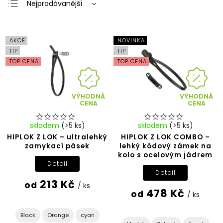
Nejprodávanější
Nejlevnější
Nejdražší
AKCE
NOVINKA
Abecedně
TIP
TIP
TOP CENA
TOP CENA
VÝHODNÁ
VÝHODNÁ
CENA
CENA
skladem
(>5 ks)
skladem
(>5 ks)
HIPLOK Z LOK – ultralehký
HIPLOK Z LOK COMBO –
zamykací pásek
lehký kódový zámek na
kolo s ocelovým jádrem
Detail
Detail
213 Kč
od
/ ks
478 Kč
od
/ ks
Black
Orange
cyan