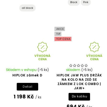
Black
Pink
all black
AKCE
TIP
TOP CENA
VÝHODNÁ
VÝHODNÁ
CENA
CENA
Skladem v eshopu
(>5 ks)
skladem
(>5 ks)
HIPLOK zámek D
HIPLOK JAW PLUS DRŽÁK
NA KOLO NA ZEĎ SE
ZÁMKEM Z LOK COMBO |
Detail
JAW+
1 198 Kč
/ ks
Do košíku
694 Kč