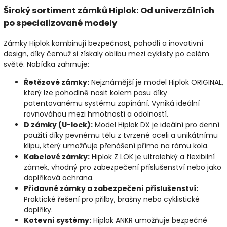
Široký sortiment zámků Hiplok: Od univerzálních
po specializované modely
Zámky Hiplok kombinují bezpečnost, pohodlí a inovativní
design, díky čemuž si získaly oblibu mezi cyklisty po celém
světě. Nabídka zahrnuje:
Řetězové zámky:
Nejznámější je model Hiplok ORIGINAL,
který lze pohodlně nosit kolem pasu díky
patentovanému systému zapínání. Vyniká ideální
rovnováhou mezi hmotností a odolností.
D zámky (U-lock):
Model Hiplok DX je ideální pro denní
použití díky pevnému tělu z tvrzené oceli a unikátnímu
klipu, který umožňuje přenášení přímo na rámu kola.
Kabelové zámky:
Hiplok Z LOK je ultralehký a flexibilní
zámek, vhodný pro zabezpečení příslušenství nebo jako
doplňková ochrana.
Přídavné zámky a zabezpečení příslušenství:
Praktické řešení pro přilby, brašny nebo cyklistické
doplňky.
Kotevní systémy:
Hiplok ANKR umožňuje bezpečné