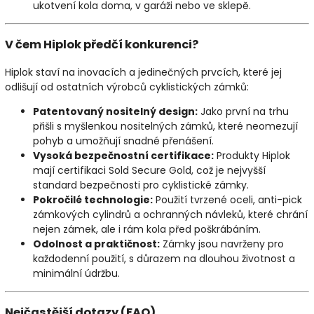
ukotvení kola doma, v garáži nebo ve sklepě.
V čem Hiplok předčí konkurenci?
Hiplok staví na inovacích a jedinečných prvcích, které jej
odlišují od ostatních výrobců cyklistických zámků:
Patentovaný nositelný design:
Jako první na trhu
přišli s myšlenkou nositelných zámků, které neomezují
pohyb a umožňují snadné přenášení.
Vysoká bezpečnostní certifikace:
Produkty Hiplok
mají certifikaci Sold Secure Gold, což je nejvyšší
standard bezpečnosti pro cyklistické zámky.
Pokročilé technologie:
Použití tvrzené oceli, anti-pick
zámkových cylindrů a ochranných návleků, které chrání
nejen zámek, ale i rám kola před poškrábáním.
Odolnost a praktičnost:
Zámky jsou navrženy pro
každodenní použití, s důrazem na dlouhou životnost a
minimální údržbu.
Nejčastější dotazy (FAQ)