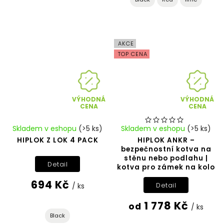
AKCE
TOP CENA
VÝHODNÁ
VÝHODNÁ
CENA
CENA
Skladem v eshopu
(>5 ks)
Skladem v eshopu
(>5 ks)
HIPLOK Z LOK 4 PACK
HIPLOK ANKR –
bezpečnostní kotva na
stěnu nebo podlahu |
Detail
kotva pro zámek na kolo
694 Kč
Detail
/ ks
1 778 Kč
od
/ ks
Black