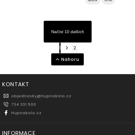
Black
lime
Načíst 10 dalších
1
2
Nahoru
KONTAKT
objednavky
@
hupnakolo.cz
734 331 500
Hupnakolo.cz
INFORMACE