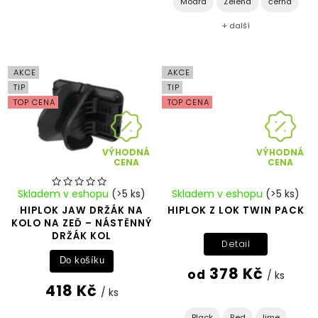
Modrá
Zelená
černá
+ další
AKCE
AKCE
TIP
TIP
TOP CENA
TOP CENA
VÝHODNÁ
VÝHODNÁ
CENA
CENA
Skladem v eshopu
(>5 ks)
Skladem v eshopu
(>5 ks)
HIPLOK JAW DRŽÁK NA
HIPLOK Z LOK TWIN PACK
KOLO NA ZEĎ – NÁSTĚNNÝ
DRŽÁK KOL
Detail
Do košíku
378 Kč
od
/ ks
418 Kč
/ ks
Black
Red
lime