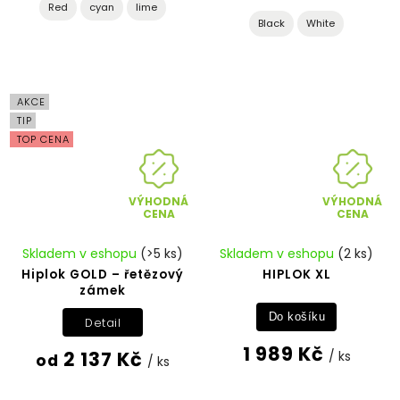
Red
cyan
lime
Black
White
AKCE
TIP
TOP CENA
VÝHODNÁ
VÝHODNÁ
CENA
CENA
Skladem v eshopu
(>5 ks)
Skladem v eshopu
(2 ks)
Hiplok GOLD – řetězový
HIPLOK XL
zámek
Do košíku
Detail
1 989 Kč
2 137 Kč
/ ks
od
/ ks