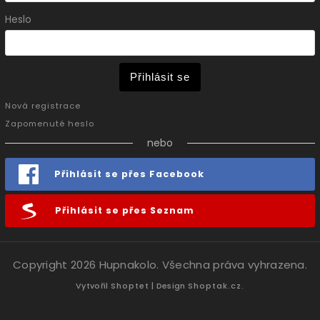
Heslo
Přihlásit se
Nová registrace
Zapomenuté heslo
nebo
Přihlásit se přes Facebook
Přihlásit se přes Seznam
Copyright 2026
Hupnakolo
. Všechna práva vyhrazena.
Vytvořil
Shoptet
| Design
Shoptak.cz.