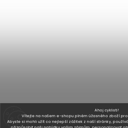
Ahoj cyklisti!
Vítejte na našem e-shopu plném úžasného zboží pro v
Abyste si mohli užít co nejlepší zážitek z naší stránky, pou
přizpůsobit naši nabídku vašim zájmům, personalizovat ob