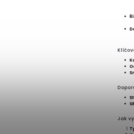
Ř
Da
Klíčov
K
O
S
Dopor
S
S
Jak vy
T