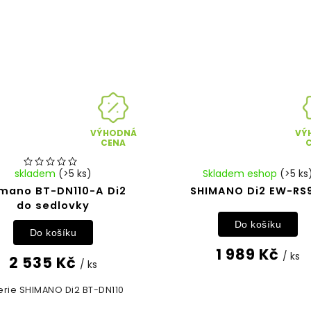
VÝHODNÁ
VÝ
CENA
skladem
(>5 ks)
Skladem eshop
(>5 ks
mano BT-DN110-A Di2
SHIMANO Di2 EW-RS
do sedlovky
Do košíku
Do košíku
1 989 Kč
/ ks
2 535 Kč
/ ks
erie SHIMANO Di2 BT-DN110