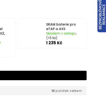
SRAM baterie pro
el
eTAP a AXS
I2,
Skladem v eshopu
(>5 ks)
p
1 235 Kč
12
položek celkem