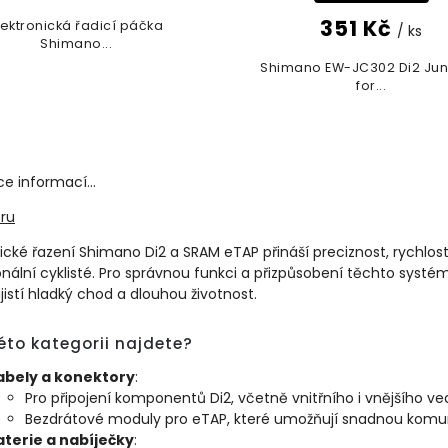
351 Kč
lektronická řadicí páčka
/ ks
Shimano...
Shimano EW-JC302 Di2 Jun
for...
ce informací...
ru
nické řazení Shimano Di2 a SRAM eTAP přináší preciznost, rychlos
onální cyklisté. Pro správnou funkci a přizpůsobení těchto systémů
jistí hladký chod a dlouhou životnost.
éto kategorii najdete?
abely a konektory
:
Pro připojení komponentů Di2, včetně vnitřního i vnějšího ve
Bezdrátové moduly pro eTAP, které umožňují snadnou komun
aterie a nabíječky
: