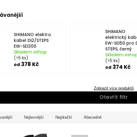
ávanější
SHIMANO
SHIMANO elektro
elektrický kab
kabel Di2/STEPS
EW-SD50 pro D
EW-SD300
STEPS, černý
Skladem eshop
Skladem esho
(>5 ks)
(>5 ks)
378 Kč
od
374 Kč
od
Zobrazit více produktů
Otevřít filtr
vanější
Nejlevnější
Nejdražší
Abecedně