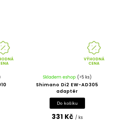
HODNÁ
VÝHODNÁ
CENA
CENA
)
Skladem eshop
(>5 ks)
910
Shimano Di2 EW-AD305
adaptér
Do košíku
331 Kč
/ ks