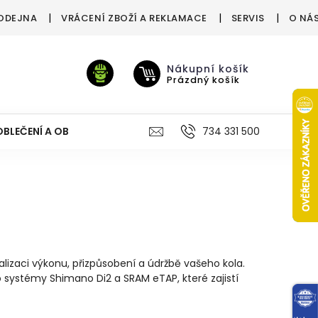
ODEJNA
VRÁCENÍ ZBOŽÍ A REKLAMACE
SERVIS
O NÁ
Nákupní košík
Prázdný košík
OBLEČENÍ A OBUV
VÝŽIVA
VÝPRODEJ %
734 331 500
TREN
alizaci výkonu, přizpůsobení a údržbě vašeho kola.
o systémy Shimano Di2 a SRAM eTAP, které zajistí