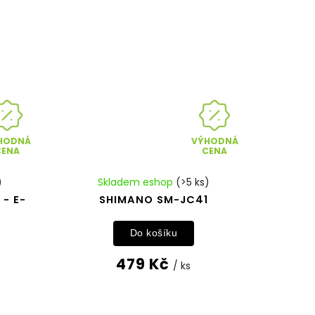
HODNÁ
VÝHODNÁ
CENA
CENA
)
Skladem eshop
(>5 ks)
 - E-
SHIMANO SM-JC41
Do košíku
479 Kč
/ ks