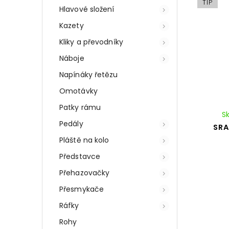
TIP
Hlavové složení
Kazety
Kliky a převodníky
Náboje
Napínáky řetězu
Omotávky
Patky rámu
S
Pedály
SRA
Pláště na kolo
Představce
Přehazovačky
Přesmykače
Ráfky
Rohy