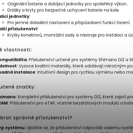
Originální baterie a dobíjecí jednotky pro spolehlivý výkon.
Držáky a kryty pro bezpečné uchycení baterie na kole.
ídicí jednotky
:
Pro jemné doladění nastavení a přizpůsobení funkcí řazení.
lší příslušenství
:
Krytky konektorů, montážní sady a nástroje pro instalaci a úd
é vlastnosti:
ompatibilita
: Příslušenství určené pro systémy Shimano Di2 a 
dolnost
: Vysoce kvalitní materiály, které odolávají náročným 
nadná instalace
: Intuitivní design pro rychlou výměnu nebo mo
učené značky:
himano
: Kompletní příslušenství pro systémy Di2, které zajistí pr
RAM
: Příslušenství pro eTAP, včetně bezdrátových modulů a bater
brat správné příslušenství?
yp systému
: Ujistěte se, že příslušenství odpovídá vašemu sys