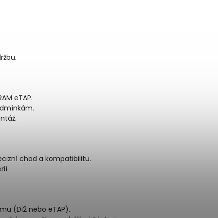
ržbu.
SRAM eTAP.
podmínkám.
ntáž.
ecizní chod a kompatibilitu.
ií.
tému (Di2 nebo eTAP).