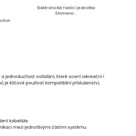
Elektronická řadicí jednotka
Shimano...
ction
t a jednoduchost ovládání, které ocení rekreační i
 je klíčové používat kompatibilní příslušenství,
dení kabeláže.
ikaci mezi jednotlivými částmi systému.