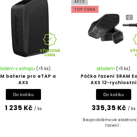
AKCE
TOP CENA
VÝHODNÁ
VÝ
CENA
kladem v eshopu
(>5 ks)
skladem
(>5 ks)
M baterie pro eTAP a
Páčka řazení SRAM E
AXS
AXS 12-rychlostní
Do košíku
Do košíku
1 235 Kč
335,35 Kč
/ ks
/ ks
Bezproblémové elektron
řazení...