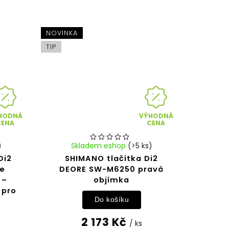
NOVINKA
TIP
HODNÁ
VÝHODNÁ
CENA
CENA
)
Skladem eshop
(>5 ks)
Di2
SHIMANO tlačítka Di2
be
DEORE SW-M6250 pravá
 –
objímka
 pro
Do košíku
2 173 Kč
/ ks