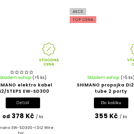
AKCE
TOP CENA
VÝHODNÁ
VÝ
CENA
Skladem eshop
(>5 ks)
Skladem eshop
(>5 ks
IMANO elektro kabel
SHIMANO propojka Di2
i2/STEPS EW-SD300
tube 2 porty
Detail
Do košíku
378 Kč
355 Kč
od
/ ks
/ ks
mano EW-SD300-I Di2 Wire
for...