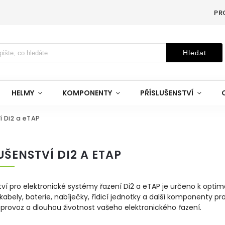
PR
Hledat
HELMY
KOMPONENTY
PŘÍSLUŠENSTVÍ
í Di2 a eTAP
UŠENSTVÍ DI2 A ETAP
tví pro elektronické systémy řazení Di2 a eTAP je určeno k optim
abely, baterie, nabíječky, řídicí jednotky a další komponenty pr
 provoz a dlouhou životnost vašeho elektronického řazení.