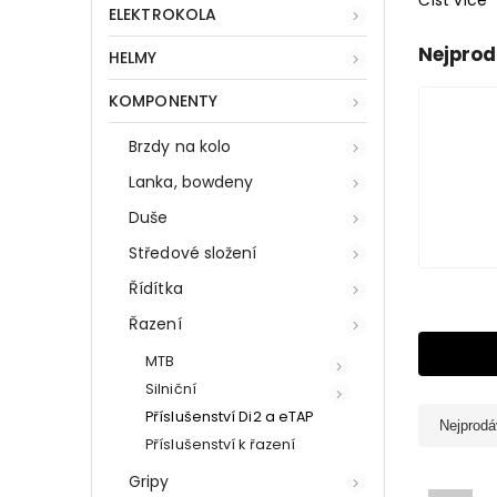
Číst více
ELEKTROKOLA
Nejprod
HELMY
KOMPONENTY
Brzdy na kolo
Lanka, bowdeny
Duše
Středové složení
Řídítka
Řazení
MTB
Silniční
Příslušenství Di2 a eTAP
Nejprodá
Příslušenství k řazení
Gripy