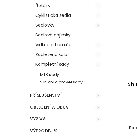
Řetězy
Cyklistická sedla
Sedlovky
Sedlové objímky
Vidlice a tlumiče
Zapletená kola
Kompletní sady
MTB sady
Silniční a gravel sady
Shi
PŘÍSLUŠENSTVÍ
OBLEČENÍ A OBUV
VÝŽIVA
Bat
VÝPRODEJ %