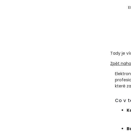
E
Tady je ví
Zpět naho
Elektro
profesi
které za
Co v t
K
B