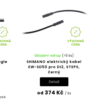
HODNÁ
VÝHODNÁ
CENA
CENA
Skladem eshop
(>5 ks)
agle
SHIMANO elektrický kabel
EW-SD50 pro DI2, STEPS,
černý
Detail
374 Kč
od
/ ks
ické