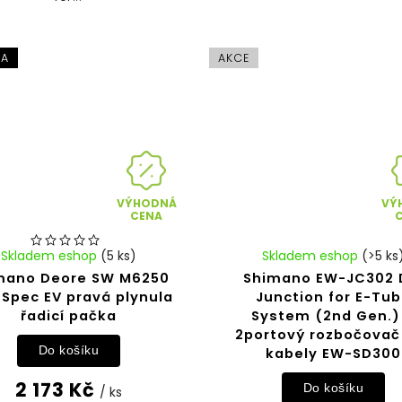
KA
AKCE
VÝHODNÁ
VÝ
CENA
Skladem eshop
(5 ks)
Skladem eshop
(>5 ks
mano Deore SW M6250
Shimano EW-JC302 
I Spec EV pravá plynula
Junction for E-Tu
řadicí pačka
System (2nd Gen.)
2portový rozbočovač
Do košíku
kabely EW-SD300
2 173 Kč
Do košíku
/ ks