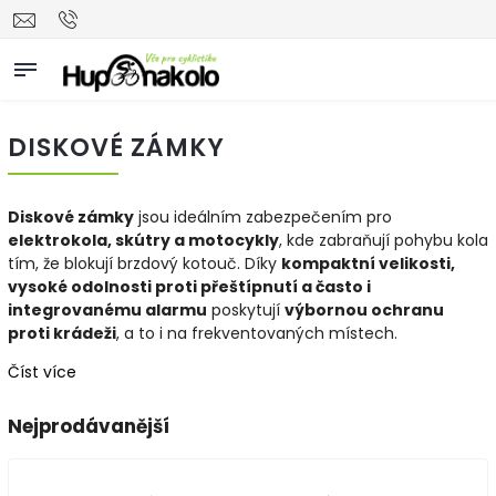
DISKOVÉ ZÁMKY
Diskové zámky
jsou ideálním zabezpečením pro
elektrokola, skútry a motocykly
, kde zabraňují pohybu kola
tím, že blokují brzdový kotouč. Díky
kompaktní velikosti,
vysoké odolnosti proti přeštípnutí a často i
integrovanému alarmu
poskytují
výbornou ochranu
proti krádeži
, a to i na frekventovaných místech.
Číst více
Nejprodávanější