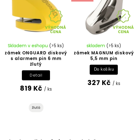
VÝHODNÁ
VÝHODNÁ
CENA
CENA
Skladem v eshopu
(>5 ks)
skladem
(>5 ks)
zámek ONGUARD diskový
zámek MAGNUM diskový
s alarmem pin 6 mm
5,5 mm pin
žlutý
Do košíku
Detail
327 Kč
/ ks
819 Kč
/ ks
žlutá