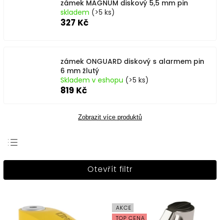
zámek MAGNUM diskový 5,5 mm pin
skladem
(>5 ks)
327 Kč
zámek ONGUARD diskový s alarmem pin
6 mm žlutý
Skladem v eshopu
(>5 ks)
819 Kč
Zobrazit více produktů
Nejprodávanější
Otevřít filtr
Nejlevnější
Nejdražší
Abecedně
AKCE
TOP CENA