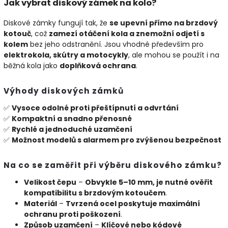
Jak vybrat diskový zámek na kolo?
Diskové zámky fungují tak, že
se upevní přímo na brzdový
kotouč
, což
zamezí otáčení kola a znemožní odjetí s
kolem
bez jeho odstranění. Jsou vhodné především pro
elektrokola, skútry a motocykly
, ale mohou se použít i na
běžná kola jako
doplňková ochrana
.
Výhody diskových zámků
✅
Vysoce odolné proti přeštípnutí a odvrtání
✅
Kompaktní a snadno přenosné
✅
Rychlé a jednoduché uzamčení
✅
Možnost modelů s alarmem pro zvýšenou bezpečnost
Na co se zaměřit při výběru diskového zámku?
Velikost čepu
–
Obvykle 5–10 mm, je nutné ověřit
kompatibilitu s brzdovým kotoučem
.
Materiál
–
Tvrzená ocel poskytuje maximální
ochranu proti poškození
.
Způsob uzamčení
–
Klíčové nebo kódové