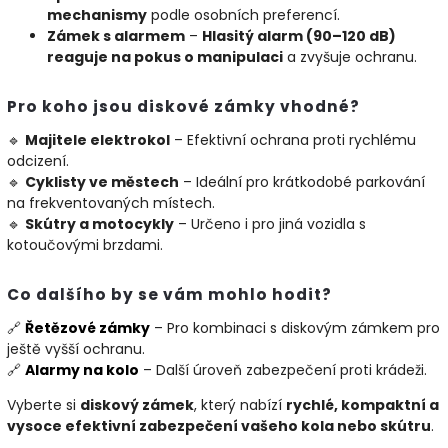
mechanismy
podle osobních preferencí.
Zámek s alarmem
–
Hlasitý alarm (90–120 dB)
reaguje na pokus o manipulaci
a zvyšuje ochranu.
Pro koho jsou diskové zámky vhodné?
🔹
Majitele elektrokol
– Efektivní ochrana proti rychlému
odcizení.
🔹
Cyklisty ve městech
– Ideální pro krátkodobé parkování
na frekventovaných místech.
🔹
Skútry a motocykly
– Určeno i pro jiná vozidla s
kotoučovými brzdami.
Co dalšího by se vám mohlo hodit?
🔗
Řetězové
zámky
– Pro kombinaci s diskovým zámkem pro
ještě vyšší ochranu.
🔗
Alarmy
na
kolo
– Další úroveň zabezpečení proti krádeži.
Vyberte si
diskový zámek
, který nabízí
rychlé, kompaktní a
vysoce efektivní zabezpečení vašeho kola nebo skútru
.