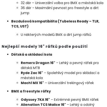
32 děr – Univerzální volba pro BMX a městská kola
36 děr – Maximální pevnost pro freestyle a dirt
jump
Bezdušová kompatibilita (Tubeless Ready – TLR,
TCS, UST)
U některých modelů BMX a dirt jump ráfků
Nejlepší modely 16" ráfků podle použití
Dětská a skládací kola
Remerx Dragon 16"
– Lehký a pevný ráfek pro
dětská MTB
Ryde Zac 16"
– Spolehlivý model pro skládací a
městská kola
Mach1 MX 16"
– Univerzální trekingový ráfek
BMX a freestyle ráfky
Odyssey 7KA 16"
– Extrémně pevný BMX ráfek
Alienation TCS Malice 16"
– Lehký a odolný