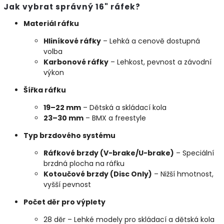
Jak vybrat správný 16" ráfek?
Materiál ráfku
Hliníkové ráfky
– Lehká a cenově dostupná
volba
Karbonové ráfky
– Lehkost, pevnost a závodní
výkon
Šířka ráfku
19–22 mm
– Dětská a skládací kola
23–30 mm
– BMX a freestyle
Typ brzdového systému
Ráfkové brzdy (V-brake/U-brake)
– Speciální
brzdná plocha na ráfku
Kotoučové brzdy (Disc Only)
– Nižší hmotnost,
vyšší pevnost
Počet děr pro výplety
28 děr – Lehké modely pro skládací a dětská kola