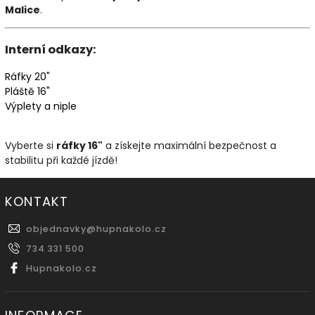
Malice
.
Interní odkazy:
Ráfky
20"
Pláště
16"
Výplety
a
niple
Vyberte si
ráfky 16"
a získejte maximální bezpečnost a
stabilitu při každé jízdě!
KONTAKT
objednavky
@
hupnakolo.cz
734 331 500
Hupnakolo.cz