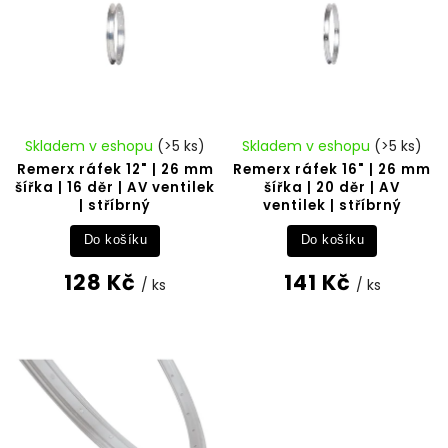
Skladem v eshopu
(>5 ks)
Skladem v eshopu
(>5 ks)
Remerx ráfek 12" | 26 mm
Remerx ráfek 16" | 26 mm
šířka | 16 děr | AV ventilek
šířka | 20 děr | AV
| stříbrný
ventilek | stříbrný
Do košíku
Do košíku
128 Kč
141 Kč
/ ks
/ ks