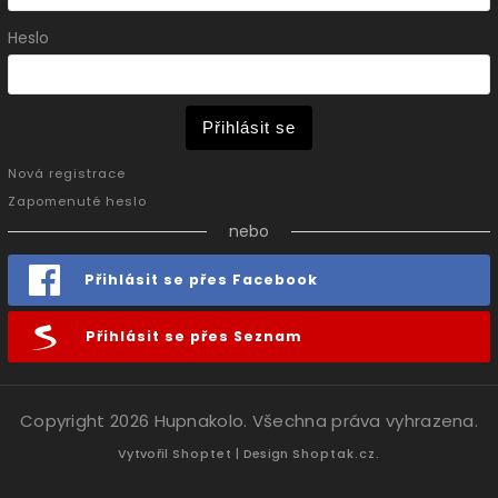
Heslo
Přihlásit se
Nová registrace
Zapomenuté heslo
nebo
Přihlásit se přes Facebook
Přihlásit se přes Seznam
Copyright 2026
Hupnakolo
. Všechna práva vyhrazena.
Vytvořil
Shoptet
| Design
Shoptak.cz.