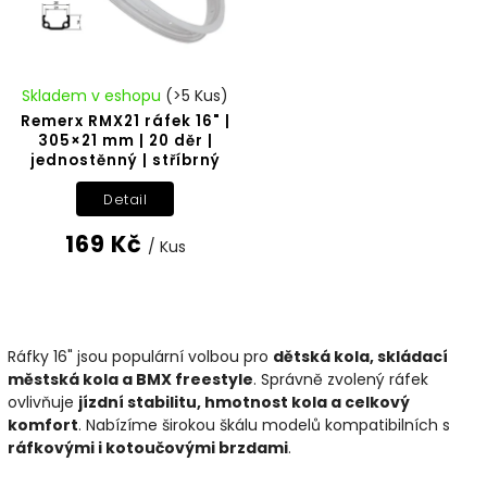
Skladem v eshopu
(>5 Kus)
Remerx RMX21 ráfek 16" |
305×21 mm | 20 děr |
jednostěnný | stříbrný
Detail
169 Kč
/ Kus
Ráfky 16" jsou populární volbou pro
dětská kola, skládací
městská kola a BMX freestyle
. Správně zvolený ráfek
ovlivňuje
jízdní stabilitu, hmotnost kola a celkový
komfort
. Nabízíme širokou škálu modelů kompatibilních s
ráfkovými i kotoučovými brzdami
.