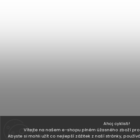
Ahoj cyklisti!
Vítejte na našem e-shopu plném úžasného zboží pro v
Abyste si mohli užít co nejlepší zážitek z naší stránky, pou