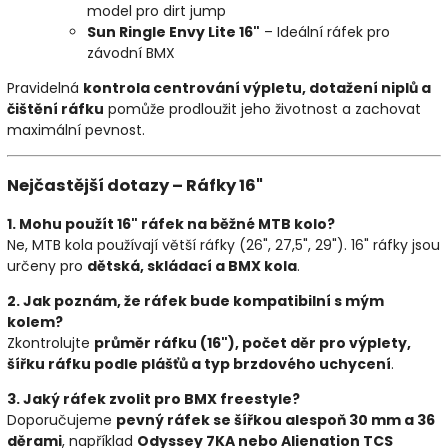
model pro dirt jump
Sun Ringle Envy Lite 16"
– Ideální ráfek pro
závodní BMX
Pravidelná
kontrola centrování výpletu, dotažení niplů a
čištění ráfku
pomůže prodloužit jeho životnost a zachovat
maximální pevnost.
Nejčastější dotazy – Ráfky 16"
1. Mohu použít 16" ráfek na běžné MTB kolo?
Ne, MTB kola používají větší ráfky (26", 27,5", 29"). 16" ráfky jsou
určeny pro
dětská, skládací a BMX kola
.
2. Jak poznám, že ráfek bude kompatibilní s mým
kolem?
Zkontrolujte
průměr ráfku (16"), počet děr pro výplety,
šířku ráfku podle plášťů a typ brzdového uchycení
.
3. Jaký ráfek zvolit pro BMX freestyle?
Doporučujeme
pevný ráfek se šířkou alespoň 30 mm a 36
děrami
, například
Odyssey 7KA nebo Alienation TCS