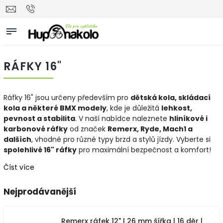
RÁFKY 16"
Ráfky 16" jsou určeny především pro
dětská kola, skládací
kola a některé BMX modely
, kde je důležitá
lehkost,
pevnost a stabilita
. V naší nabídce naleznete
hliníkové i
karbonové ráfky
od značek
Remerx, Ryde, Mach1 a
dalších
, vhodné pro různé typy brzd a stylů jízdy. Vyberte si
spolehlivé 16" ráfky
pro maximální bezpečnost a komfort!
Číst více
Nejprodávanější
Remerx ráfek 12" | 26 mm šířka | 16 děr |