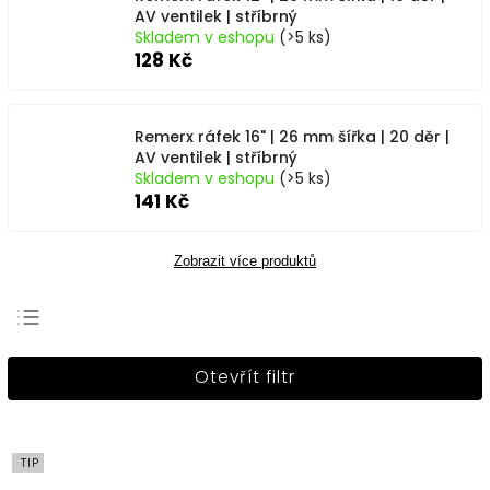
AV ventilek | stříbrný
Skladem v eshopu
(>5 ks)
128 Kč
Remerx ráfek 16" | 26 mm šířka | 20 děr |
AV ventilek | stříbrný
Skladem v eshopu
(>5 ks)
141 Kč
Zobrazit více produktů
Nejprodávanější
Otevřít filtr
Nejlevnější
Nejdražší
Abecedně
TIP