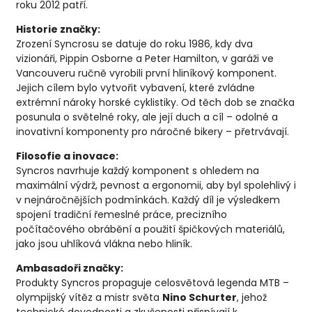
roku 2012 patří.
Historie značky:
Zrození Syncrosu se datuje do roku 1986, kdy dva
vizionáři, Pippin Osborne a Peter Hamilton, v garáži ve
Vancouveru ručně vyrobili první hliníkový komponent.
Jejich cílem bylo vytvořit vybavení, které zvládne
extrémní nároky horské cyklistiky. Od těch dob se značka
posunula o světelné roky, ale její duch a cíl – odolné a
inovativní komponenty pro náročné bikery – přetrvávají.
Filosofie a inovace:
Syncros navrhuje každý komponent s ohledem na
maximální výdrž, pevnost a ergonomii, aby byl spolehlivý i
v nejnáročnějších podmínkách. Každý díl je výsledkem
spojení tradiční řemeslné práce, precizního
počítačového obrábění a použití špičkových materiálů,
jako jsou uhlíková vlákna nebo hliník.
Ambasadoři značky:
Produkty Syncros propaguje celosvětová legenda MTB –
olympijský vítěz a mistr světa
Nino Schurter
, jehož