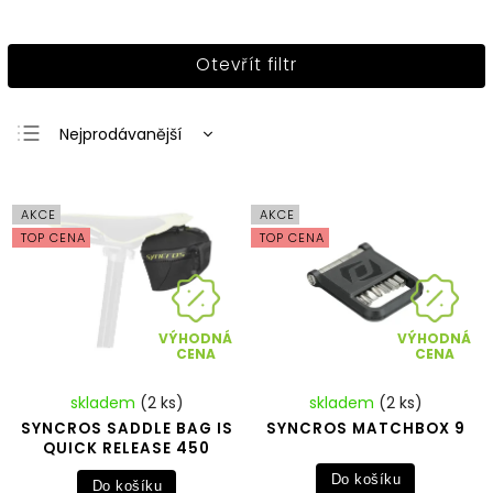
Otevřít filtr
Nejprodávanější
Nejlevnější
Nejdražší
AKCE
AKCE
Abecedně
TOP CENA
TOP CENA
VÝHODNÁ
VÝHODNÁ
CENA
CENA
skladem
(2 ks)
skladem
(2 ks)
SYNCROS SADDLE BAG IS
SYNCROS MATCHBOX 9
QUICK RELEASE 450
Do košíku
Do košíku