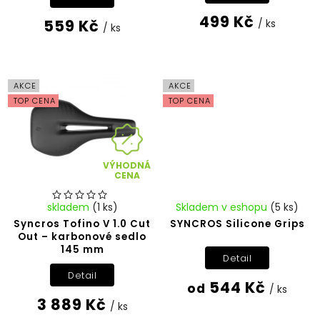
499 Kč
559 Kč
/ ks
/ ks
AKCE
AKCE
TOP CENA
TOP CENA
VÝHODNÁ
CENA
skladem
(1 ks)
Skladem v eshopu
(5 ks)
Syncros Tofino V 1.0 Cut
SYNCROS Silicone Grips
Out – karbonové sedlo
145 mm
Detail
Detail
544 Kč
od
/ ks
3 889 Kč
/ ks