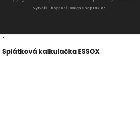
Vytvořil
Shoptet
| Design
Shoptak.cz.
×
Splátková kalkulačka ESSOX