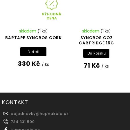
VÝHODNÁ
CENA
skladem
(1 ks)
skladem
(1 ks)
BARTAPE SYNCROS CORK
SYNCROS CO2
CARTRIDGE 16G
Detail
Do košíku
330 Kč
71 Kč
/ ks
/ ks
KONTAKT
objednavky
@
hupnakolo.cz
734 331 500
Hupnakolo.cz