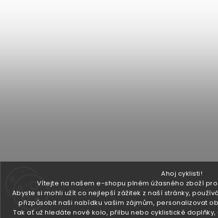
Ahoj cyklisti!
Vítejte na našem e-shopu plném úžasného zboží pro v
Abyste si mohli užít co nejlepší zážitek z naší stránky, pou
přizpůsobit naši nabídku vašim zájmům, personalizovat ob
Tak ať už hledáte nové kolo, přilbu nebo cyklistické doplňky