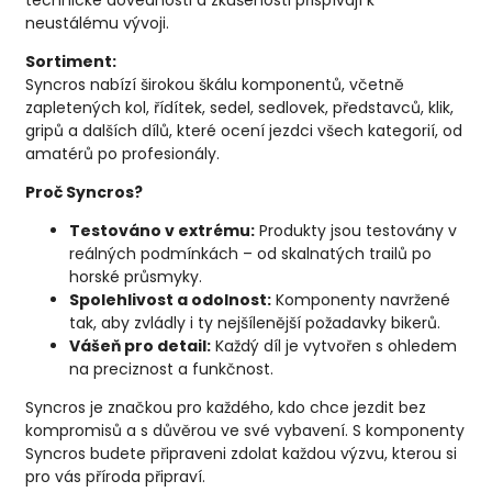
technické dovednosti a zkušenosti přispívají k
neustálému vývoji.
Sortiment:
Syncros nabízí širokou škálu komponentů, včetně
zapletených kol, řídítek, sedel, sedlovek, představců, klik,
gripů a dalších dílů, které ocení jezdci všech kategorií, od
amatérů po profesionály.
Proč Syncros?
Testováno v extrému:
Produkty jsou testovány v
reálných podmínkách – od skalnatých trailů po
horské průsmyky.
Spolehlivost a odolnost:
Komponenty navržené
tak, aby zvládly i ty nejšílenější požadavky bikerů.
Vášeň pro detail:
Každý díl je vytvořen s ohledem
na preciznost a funkčnost.
Syncros je značkou pro každého, kdo chce jezdit bez
kompromisů a s důvěrou ve své vybavení. S komponenty
Syncros budete připraveni zdolat každou výzvu, kterou si
pro vás příroda připraví.