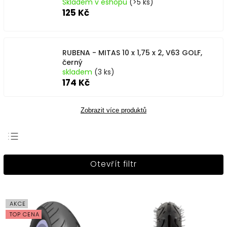
Skladem v eshopu
(>5 ks)
125 Kč
RUBENA - MITAS 10 x 1,75 x 2, V63 GOLF,
černý
skladem
(3 ks)
174 Kč
Zobrazit více produktů
Nejprodávanější
Otevřít filtr
Nejlevnější
Nejdražší
Abecedně
AKCE
TOP CENA