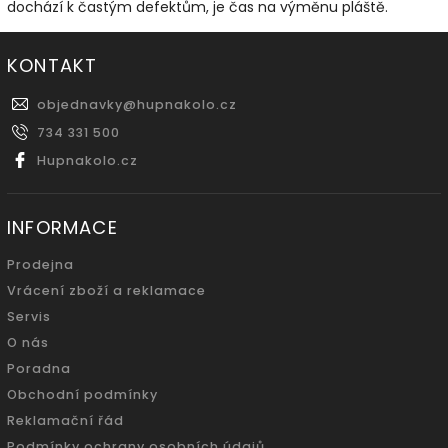
dochází k častým defektům, je čas na výměnu pláště.
KONTAKT
objednavky
@
hupnakolo.cz
734 331 500
Hupnakolo.cz
INFORMACE
Prodejna
Vrácení zboží a reklamace
Servis
O nás
Poradna
Obchodní podmínky
Reklamační řád
Podmínky ochrany osobních údajů