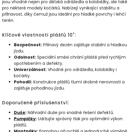
jsou vhodné nejen pro dětská odrážedla a koloběžky, ale také
pro některé modely kočárků. Nabízejí vynikající stabilitu a
přilnavost, díky čemuž jsou ideální pro hladké povrchy i lehčí
terén.
Klíčové vlastnosti plášťů 10":
Bezpečnost:
Přilnavý dezén zajišťuje stabilní a hladkou
jízdu.
Odolnost:
Speciální směsi chrání pláště před rychlým
opotřebením a defekty.
Univerzálnost:
Vhodné pro odrážedla, koloběžky i
kočárky.
Pohodlí:
Konstrukce plášťů tlumí drobné nerovnosti a
zajišťuje pohodlnou jízdu.
Doporučené příslušenství:
Duše
:
Náhradní duše pro snadné řešení defektů.
Pumpičky
:
Udržujte správný tlak pro optimální výkon
plášťů.
Montpáky
:
Pomohou při rychlé a jednoduché výměně