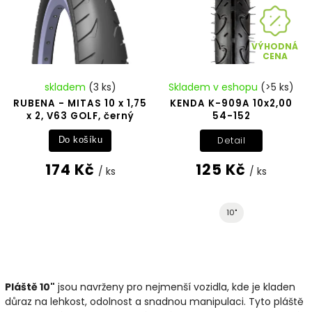
VÝHODNÁ
CENA
skladem
(3 ks)
Skladem v eshopu
(>5 ks)
RUBENA - MITAS 10 x 1,75
KENDA K-909A 10x2,00
x 2, V63 GOLF, černý
54-152
Detail
Do košíku
174 Kč
125 Kč
/ ks
/ ks
10"
Pláště 10"
jsou navrženy pro nejmenší vozidla, kde je kladen
důraz na lehkost, odolnost a snadnou manipulaci. Tyto pláště