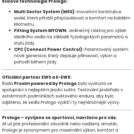
Klíčové technologie Prologo:
Multi Sector System (MSS):
Inovativní konstrukce
sedel, která přináší přizpůsobivost a komfort na každém
kilometru.
Fitting System MYOWN:
Jedinečný nástroj pro výběr
ideálního sedla na základě fyziologických parametrů a
stylu jízdy.
CPC (Connect Power Control):
Patentovaný systém
nové generace, který zlepšuje přilnavost, výkon a
pohodlí během jízdy.
Oficiální partner EWS a E-EWS:
Řada
Proxim powered by Prologo
byla vyvinuta ve
spolupráci s nejlepšími jezdci světa. Testování probíhalo v
extrémních podmínkách světového endura, aby bylo
zajištěno, že sedla Prologo vydrží i ty nejnáročnější výzvy.
Prologo – vyvíjeno se sportovci, navrženo pro vás.
Ať už jste profesionální závodník nebo nadšený amatér,
Prologo je synonymem pro maximální výkon, komfort a