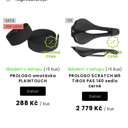
Nejlevnější
Nejdražší
AKCE
TIP
Abecedně
TOP CENA
VÝHODNÁ
VÝHODNÁ
CENA
CENA
Skladem v eshopu
(>5 Kus)
Skladem v eshopu
(>5 Kus)
PROLOGO omotávka
PROLOGO SCRATCH M5
PLAINTOUCH
TiROX PAS 140 sedlo
černé
Detail
Detail
288 Kč
/ Kus
2 779 Kč
/ Kus