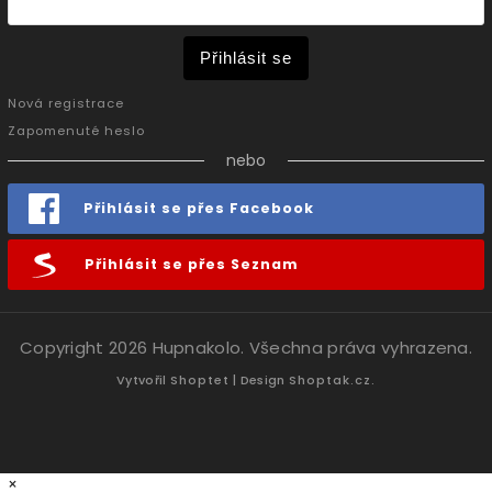
Přihlásit se
Nová registrace
Zapomenuté heslo
nebo
Přihlásit se přes Facebook
Přihlásit se přes Seznam
Copyright 2026
Hupnakolo
. Všechna práva vyhrazena.
Vytvořil
Shoptet
| Design
Shoptak.cz.
×