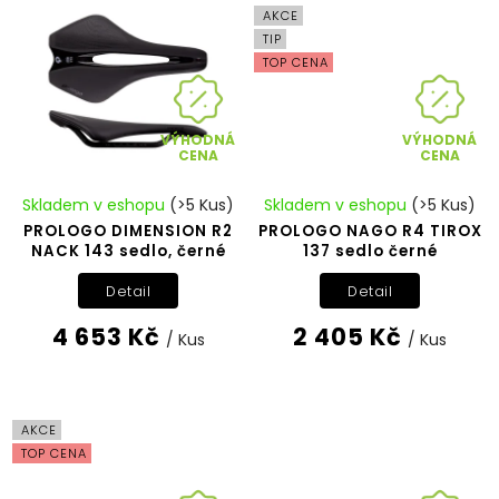
AKCE
TIP
TOP CENA
VÝHODNÁ
VÝHODNÁ
CENA
CENA
Skladem v eshopu
(>5 Kus)
Skladem v eshopu
(>5 Kus)
PROLOGO DIMENSION R2
PROLOGO NAGO R4 TIROX
NACK 143 sedlo, černé
137 sedlo černé
Detail
Detail
4 653 Kč
2 405 Kč
/ Kus
/ Kus
AKCE
TOP CENA