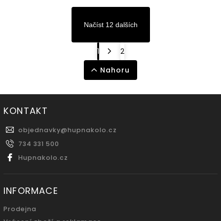
Načíst 12 dalších
1
2
Nahoru
KONTAKT
objednavky
@
hupnakolo.cz
734 331 500
Hupnakolo.cz
INFORMACE
Prodejna