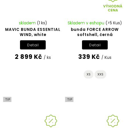
VÝHODNÁ
CENA
skladem
(1 ks)
Skladem v eshopu
(>5 Kus)
MAVIC BUNDA ESSENTIAL
bunda FORCE ARROW
WIND, white
softshell, černá
Detail
Detail
2 899 Kč
339 Kč
/ ks
/ Kus
XS
XXS
TIP
TIP