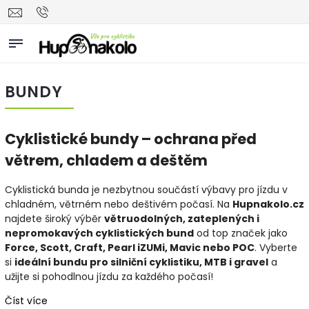
BUNDY
Cyklistické bundy – ochrana před
větrem, chladem a deštěm
Cyklistická bunda je nezbytnou součástí výbavy pro jízdu v
chladném, větrném nebo deštivém počasí. Na
Hupnakolo.cz
najdete široký výběr
větruodolných, zateplených i
nepromokavých cyklistických bund
od top značek jako
Force, Scott, Craft, Pearl iZUMi, Mavic nebo POC
. Vyberte
si
ideální bundu pro silniční cyklistiku, MTB i gravel
a
užijte si pohodlnou jízdu za každého počasí!
Číst více