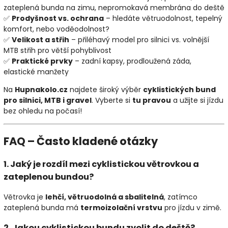
zateplená bunda na zimu, nepromokavá membrána do deště
✅
Prodyšnost vs. ochrana
– hledáte větruodolnost, tepelný
komfort, nebo voděodolnost?
✅
Velikost a střih
– přiléhavý model pro silnici vs. volnější
MTB střih pro větší pohyblivost
✅
Praktické prvky
– zadní kapsy, prodloužená záda,
elastické manžety
Na
Hupnakolo.cz
najdete široký výběr
cyklistických bund
pro silnici, MTB i gravel
. Vyberte si
tu pravou
a užijte si jízdu
bez ohledu na počasí!
FAQ – Často kladené otázky
1. Jaký je rozdíl mezi cyklistickou větrovkou a
zateplenou bundou?
Větrovka je
lehčí, větruodolná a sbalitelná
, zatímco
zateplená bunda má
termoizolační vrstvu
pro jízdu v zimě.
2. Jakou cyklistickou bundu zvolit do deště?