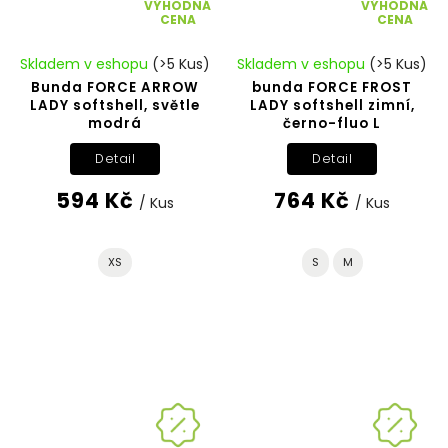
VÝHODNÁ
VÝHODNÁ
CENA
CENA
Skladem v eshopu
(>5 Kus)
Skladem v eshopu
(>5 Kus)
Bunda FORCE ARROW
bunda FORCE FROST
LADY softshell, světle
LADY softshell zimní,
modrá
černo-fluo L
Detail
Detail
594 Kč
764 Kč
/ Kus
/ Kus
XS
S
M