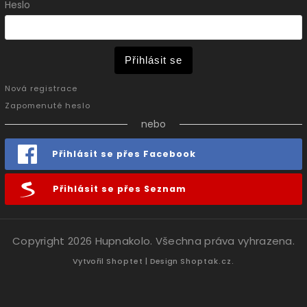
Heslo
Přihlásit se
Nová registrace
Zapomenuté heslo
nebo
Přihlásit se přes Facebook
Přihlásit se přes Seznam
Copyright 2026
Hupnakolo
. Všechna práva vyhrazena.
Vytvořil
Shoptet
| Design
Shoptak.cz.