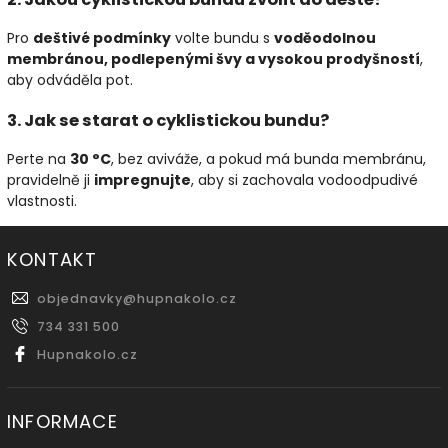
Pro
deštivé podmínky
volte bundu s
voděodolnou
membránou, podlepenými švy a vysokou prodyšností
,
aby odváděla pot.
3. Jak se starat o cyklistickou bundu?
Perte na
30 °C
, bez aviváže, a pokud má bunda membránu,
pravidelně ji
impregnujte
, aby si zachovala vodoodpudivé
vlastnosti.
KONTAKT
objednavky
@
hupnakolo.cz
734 331 500
Hupnakolo.cz
INFORMACE