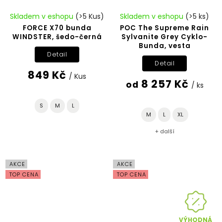
Skladem v eshopu
(>5 Kus)
Skladem v eshopu
(>5 ks)
FORCE X70 bunda
POC The Supreme Rain
WINDSTER, šedo-černá
Sylvanite Grey Cyklo-
Bunda, vesta
Detail
Detail
849 Kč
/ Kus
8 257 Kč
od
/ ks
S
M
L
M
L
XL
+ další
AKCE
AKCE
TOP CENA
TOP CENA
VÝHODNÁ