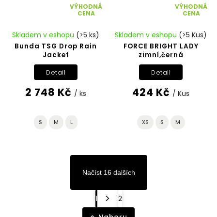
VÝHODNÁ
VÝHODNÁ
CENA
CENA
Skladem v eshopu
(>5 ks)
Skladem v eshopu
(>5 Kus)
Bunda TSG Drop Rain
FORCE BRIGHT LADY
Jacket
zimní,černá
Detail
Detail
2 748 Kč
424 Kč
/ ks
/ Kus
S
M
L
XS
S
M
Načíst 16 dalších
1
2