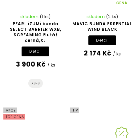
CENA
skladem
(1 ks)
skladem
(2 ks)
PEARL iZUMi bunda
MAVIC BUNDA ESSENTIAL
SELECT BARRIER WXB,
WIND BLACK
SCREAMING žlutá/
černá,XL
Detail
2 174 Kč
Detail
/ ks
3 900 Kč
/ ks
XS-S
AKCE
TIP
TOP CENA