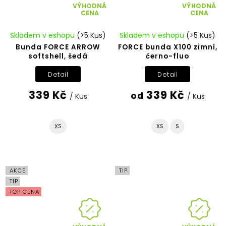
VÝHODNÁ
VÝHODNÁ
CENA
CENA
Skladem v eshopu
(>5 Kus)
Skladem v eshopu
(>5 Kus)
Bunda FORCE ARROW
FORCE bunda X100 zimní,
softshell, šedá
černo-fluo
Detail
Detail
339 Kč
339 Kč
od
/ Kus
/ Kus
XS
XS
S
AKCE
TIP
TIP
TOP CENA