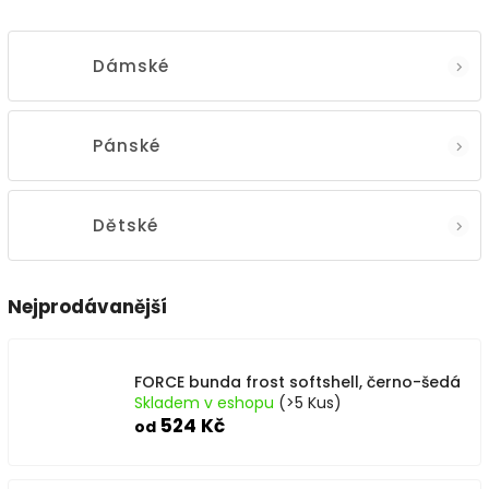
Dámské
Pánské
Dětské
Nejprodávanější
FORCE bunda frost softshell, černo-šedá
Skladem v eshopu
(>5 Kus)
524 Kč
od