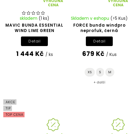
VÝHODNÁ
VÝHODNÁ
CENA
CENA
skladem
(1 ks)
Skladem v eshopu
(>5 Kus)
MAVIC BUNDA ESSENTIAL
FORCE bunda windpro
WIND LIME GREEN
neprofuk, černá
Detail
Detail
1 444 Kč
679 Kč
/ ks
/ Kus
XS
S
M
+ další
AKCE
TIP
TOP CENA