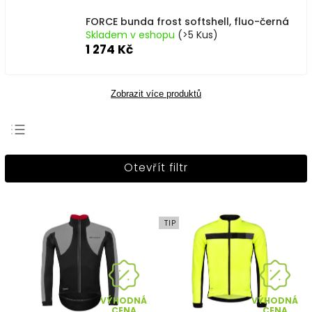
FORCE bunda frost softshell, fluo-černá
Skladem v eshopu
(>5 Kus)
1 274 Kč
Zobrazit více produktů
Nejprodávanější
Otevřít filtr
Nejlevnější
Nejdražší
Abecedně
TIP
VÝHODNÁ
VÝHODNÁ
CENA
CENA