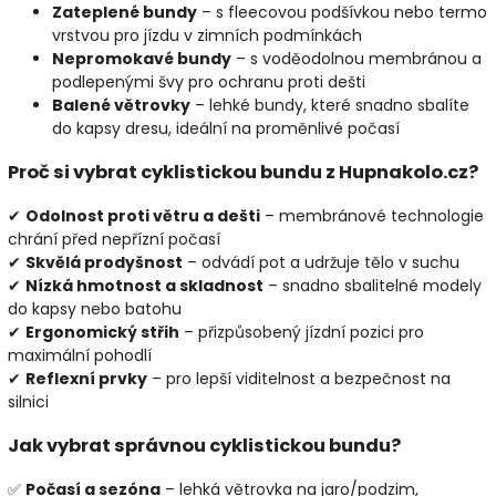
Zateplené bundy
– s fleecovou podšívkou nebo termo
vrstvou pro jízdu v zimních podmínkách
Nepromokavé bundy
– s voděodolnou membránou a
podlepenými švy pro ochranu proti dešti
Balené větrovky
– lehké bundy, které snadno sbalíte
do kapsy dresu, ideální na proměnlivé počasí
Proč si vybrat cyklistickou bundu z Hupnakolo.cz?
✔
Odolnost proti větru a dešti
– membránové technologie
chrání před nepřízní počasí
✔
Skvělá prodyšnost
– odvádí pot a udržuje tělo v suchu
✔
Nízká hmotnost a skladnost
– snadno sbalitelné modely
do kapsy nebo batohu
✔
Ergonomický střih
– přizpůsobený jízdní pozici pro
maximální pohodlí
✔
Reflexní prvky
– pro lepší viditelnost a bezpečnost na
silnici
Jak vybrat správnou cyklistickou bundu?
✅
Počasí a sezóna
– lehká větrovka na jaro/podzim,