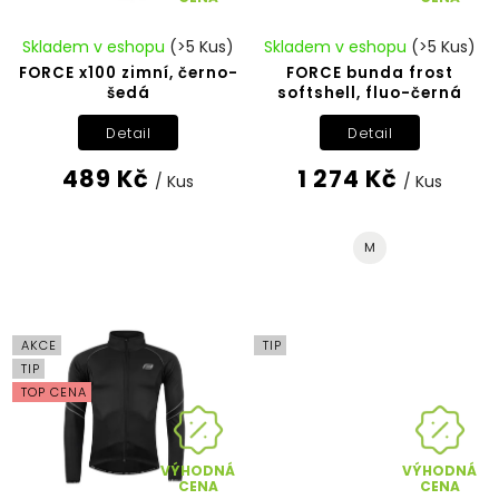
Skladem v eshopu
(>5 Kus)
Skladem v eshopu
(>5 Kus)
FORCE x100 zimní, černo-
FORCE bunda frost
šedá
softshell, fluo-černá
Detail
Detail
489 Kč
1 274 Kč
/ Kus
/ Kus
M
AKCE
TIP
TIP
TOP CENA
VÝHODNÁ
VÝHODNÁ
CENA
CENA