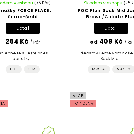
ladem v eshopu
(>5 Pár)
Skladem v eshopu
(>5 k
onožky FORCE FLAKE,
POC Flair Sock Mid Ja
černo-šedé
Brown/Calcite Blu
Detail
Detail
254 Kč
408 Kč
od
/ Pár
/ ks
bjednejte si ještě dnes
Představujeme vám naše F
ponožky...
Sock Mid...
L-XL
S-M
M 39-41
S 37-38
AKCE
NA
TOP CENA