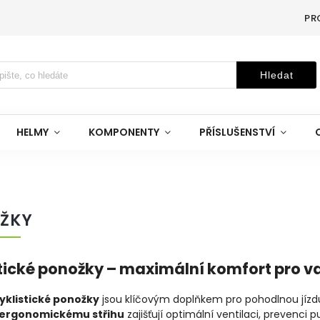
PR
Hledat
HELMY
KOMPONENTY
PŘÍSLUŠENSTVÍ
ŽKY
tické ponožky – maximální komfort pro v
yklistické ponožky
jsou klíčovým doplňkem pro pohodlnou jízd
ergonomickému střihu
zajišťují optimální ventilaci, prevenc