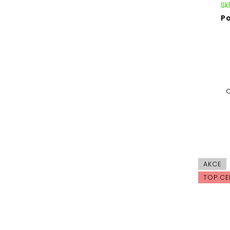
Sk
P
O
AKCE
TOP CE