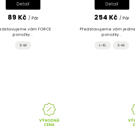
Detail
Detail
89 Kč
254 Kč
/ Pár
/ Pár
edstavujeme vám FORCE
Představujeme vám jedin
ponožky...
ponožky...
S-M
L-XL
S-M
VÝHODNÁ
VÝ
CENA