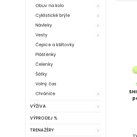
Obuv na kolo
Cyklistické brýle
Návleky
Vesty
Čepice a kšiltovky
Pláštěnky
Čelenky
Šátky
Volný čas
SH
Chrániče
p
VÝŽIVA
VÝPRODEJ %
TRENAŽÉRY
V