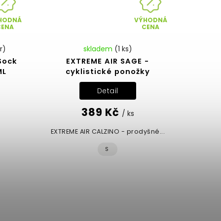
HODNÁ
VÝHODNÁ
CENA
CENA
r)
skladem
(1 ks)
Sock
EXTREME AIR SAGE -
ML
cyklistické ponožky
Detail
389 Kč
/ ks
EXTREME AIR CALZINO - prodyšné...
S