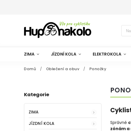
ZIMA
JÍZDNÍ KOLA
ELEKTROKOLA
Domů
/
Oblečení a obuv
/
Ponožky
PONO
Kategorie
Cyklis
ZIMA
Správné
c
JÍZDNÍ KOLA
zónám a 