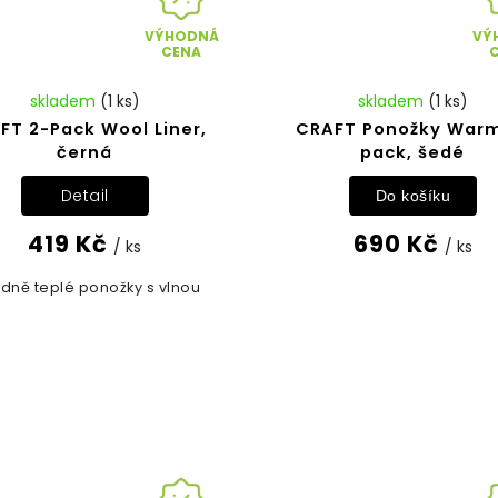
VÝHODNÁ
VÝ
CENA
skladem
(1 ks)
skladem
(1 ks)
FT 2-Pack Wool Liner,
CRAFT Ponožky Warm
černá
pack, šedé
Detail
Do košíku
419 Kč
690 Kč
/ ks
/ ks
edně teplé ponožky s vlnou