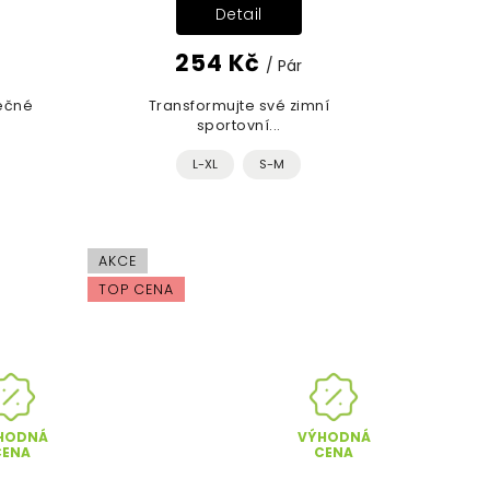
Detail
254 Kč
/ Pár
ečné
Transformujte své zimní
sportovní...
L-XL
S-M
AKCE
TOP CENA
HODNÁ
VÝHODNÁ
CENA
CENA