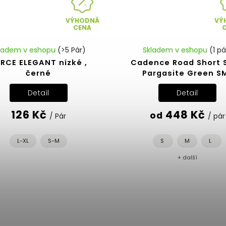
VÝHODNÁ
VÝ
CENA
ladem v eshopu
(>5 Pár)
Skladem v eshopu
(1 pá
RCE ELEGANT nízké ,
Cadence Road Short 
černé
Pargasite Green S
Detail
Detail
126 Kč
448 Kč
od
/ Pár
/ pár
L-XL
S-M
S
M
L
+ další