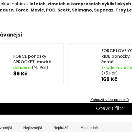
irokou nabídku
letních, zimních a kompresních cyklistickýc
ndura, Force, Mavic, POC, Scott, Shimano, Supacaz, Troy Lee
ávanější
FORCE LOVE Y
FORCE ponožky
RIDE ponožky,
SPROCKET, modré
černé
skladem
(>5 Pár)
Skladem v esh
89 Kč
(>5 Pár)
169 Kč
Zobrazit více produktů
Otevřít filtr
vanější
Nejlevnější
Nejdražší
Abecedně