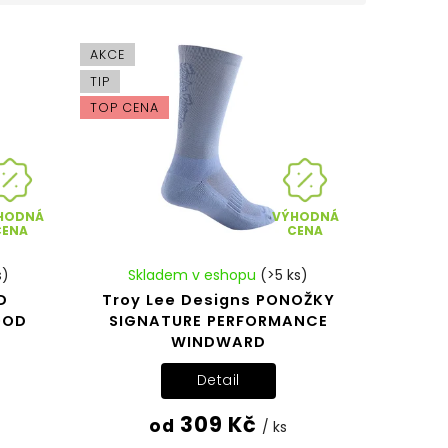
AKCE
TIP
TOP CENA
HODNÁ
VÝHODNÁ
CENA
CENA
s)
Skladem v eshopu
(>5 ks)
D
Troy Lee Designs PONOŽKY
OOD
SIGNATURE PERFORMANCE
WINDWARD
Detail
309 Kč
od
/ ks