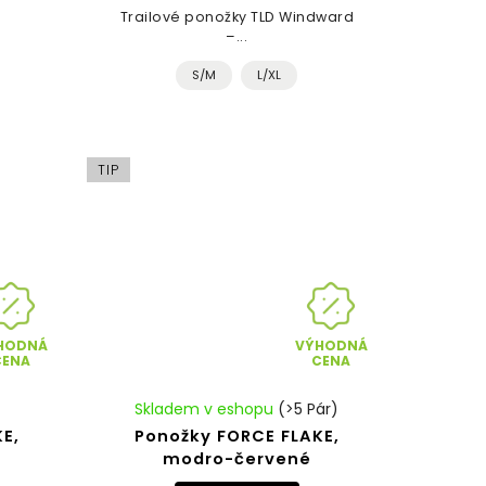
Trailové ponožky TLD Windward
–...
S/M
L/XL
TIP
HODNÁ
VÝHODNÁ
CENA
CENA
Skladem v eshopu
(>5 Pár)
E,
Ponožky FORCE FLAKE,
modro-červené