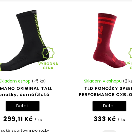
VÝHODNÁ
VÝ
CENA
Skladem eshop
(>5 ks)
Skladem v eshopu
(2 k
IMANO ORIGINAL TALL
TLD PONOŽKY SPEE
onožky, černá/žlutá
PERFORMANCE OXBL
Detail
Detail
299,11 Kč
333 Kč
/ ks
/ ks
ysoké sportovní ponožky