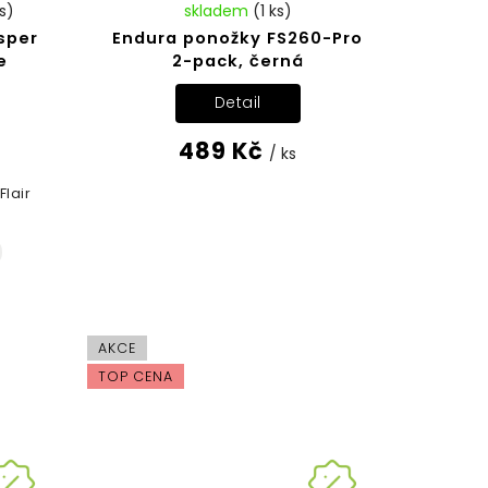
s)
skladem
(1 ks)
sper
Endura ponožky FS260-Pro
e
2-pack, černá
Detail
489 Kč
/ ks
lair
AKCE
TOP CENA