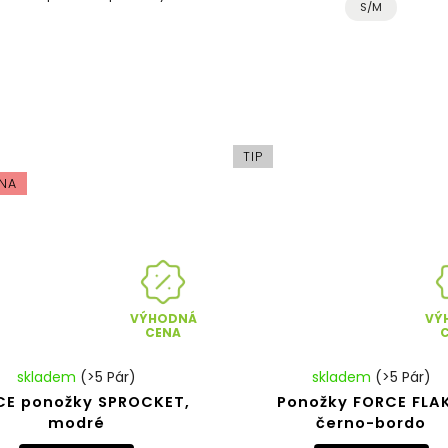
S/M
TIP
NA
VÝHODNÁ
VÝ
CENA
skladem
(>5 Pár)
skladem
(>5 Pár)
CE ponožky SPROCKET,
Ponožky FORCE FLAK
modré
černo-bordo