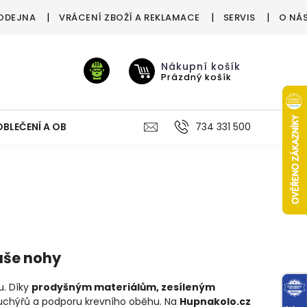
ODEJNA
VRÁCENÍ ZBOŽÍ A REKLAMACE
SERVIS
O NÁ
Nákupní košík
Prázdný košík
OBLEČENÍ A OBUV
VÝŽIVA
VÝPRODEJ %
734 331 500
TREN
aše nohy
u. Díky
prodyšným materiálům, zesíleným
i puchýřů a podporu krevního oběhu. Na
Hupnakolo.cz