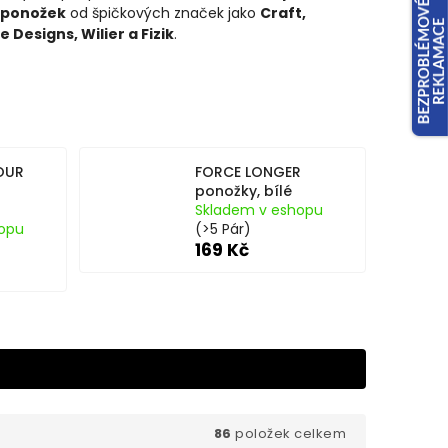
h ponožek
od špičkových značek jako
Craft,
 Designs, Wilier a Fizik
.
OUR
FORCE LONGER
ponožky, bílé
Skladem v eshopu
opu
(>5 Pár)
169 Kč
86
položek celkem