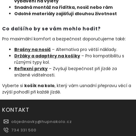
vybavení na výlety
Snadná montáž na řídítka, nosič nebo rám
Odolné materiály zajišťují dlouhou životnost
Co dalšího by se vám mohlo hodit?
Pro maximální komfort a bezpečnost doporučujeme také:
Brašny
na
nosič
– Alternativa pro větší náklady.
Držáky
a
adaptéry
na
košíky
– Pro kompatibilitu s
různými typy kol.
Reflexní
prvky
– Zvyšují bezpečnost při jízdě za
snížené viditelnosti.
Vyberte si
košík na kolo
, který vám usnadní přepravu věcí a
zvýší pohodlí při každé jízdě.
KONTAKT
objednavky
@
hupnakolo.cz
734 331 500