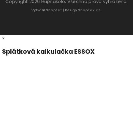
Copyright 2026
Hupnakolo
. Všechna práva vyhrazena.
Vytvořil
Shoptet
| Design
Shoptak.cz.
×
Splátková kalkulačka ESSOX