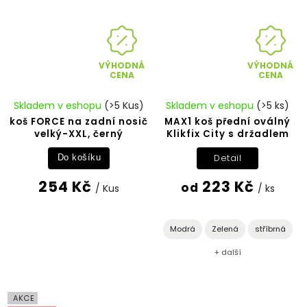
VÝHODNÁ
VÝHODNÁ
CENA
CENA
Skladem v eshopu
(>5 Kus)
Skladem v eshopu
(>5 ks)
koš FORCE na zadní nosič
MAX1 koš přední oválný
velký-XXL, černý
Klikfix City s držadlem
Detail
Do košíku
254 Kč
223 Kč
od
/ Kus
/ ks
Modrá
Zelená
stříbrná
+ další
AKCE