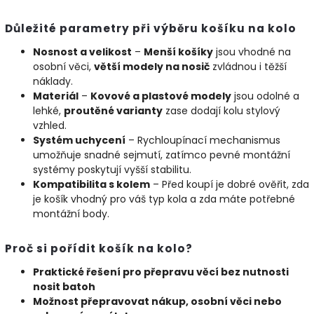
Důležité parametry při výběru košíku na kolo
Nosnost a velikost
–
Menší košíky
jsou vhodné na
osobní věci,
větší modely na nosič
zvládnou i těžší
náklady.
Materiál
–
Kovové a plastové modely
jsou odolné a
lehké,
proutěné varianty
zase dodají kolu stylový
vzhled.
Systém uchycení
– Rychloupínací mechanismus
umožňuje snadné sejmutí, zatímco pevné montážní
systémy poskytují vyšší stabilitu.
Kompatibilita s kolem
– Před koupí je dobré ověřit, zda
je košík vhodný pro váš typ kola a zda máte potřebné
montážní body.
Proč si pořídit košík na kolo?
Praktické řešení pro přepravu věcí bez nutnosti
nosit batoh
Možnost přepravovat nákup, osobní věci nebo