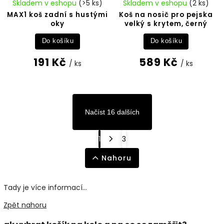
Skladem v eshopu
(>5 ks)
Skladem v eshopu
(2 ks)
MAX1 koš zadní s hustými
Koš na nosič pro pejska
oky
velký s krytem, černý
Do košíku
Do košíku
191 Kč
589 Kč
/ ks
/ ks
Načíst 16 dalších
1
3
Nahoru
Tady je více informací...
Zpět nahoru