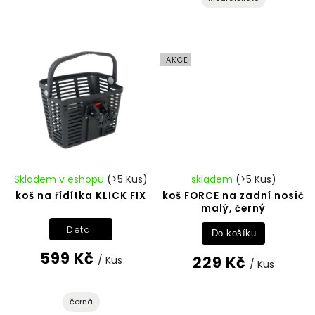
AKCE
Skladem v eshopu
(>5 Kus)
skladem
(>5 Kus)
koš na řídítka KLICK FIX
koš FORCE na zadní nosič
malý, černý
Detail
Do košíku
599 Kč
229 Kč
/ Kus
/ Kus
černá