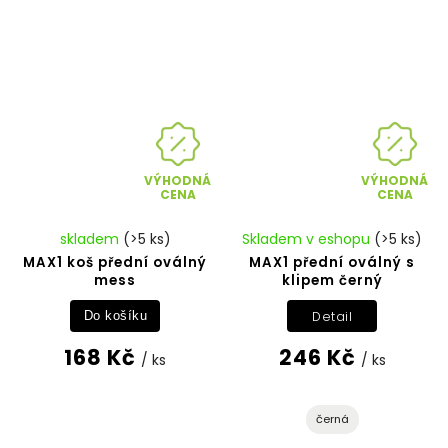
VÝHODNÁ
VÝHODNÁ
CENA
CENA
skladem
(>5 ks)
Skladem v eshopu
(>5 ks)
MAX1 koš přední oválný
MAX1 přední oválný s
mess
klipem černý
Detail
Do košíku
168 Kč
246 Kč
/ ks
/ ks
černá