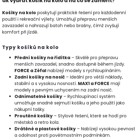
ak vybrat košík na kolo a na co se zaměřit?
Košíky na kolo
poskytují praktické řešení pro každodenní
použití i rekreační výlety. Umožňují přepravu menších
zavazadel a nahrazují batoh nebo brašny, čímž zvyšují
komfort při jízdě.
Typy košíků na kolo
Přední košíky na řídítka
– Skvělé pro přepravu
menších zavazadel, snadno dostupné během jízdy.
FORCE a Zéfal
nabízejí modely s rychloupínáním.
Zadní košíky na nosič
– Ideální pro větší náklady,
stabilní a s vysokou nosností.
MAX1 a FORCE
mají
modely s pevným uchycením na zadní nosič.
Odnímatelné košíky
– Rychloupínací systém
umožňuje snadné sejmutí košíku a jeho použití jako
nákupní tašky.
Proutěné košíky
– Stylové řešení, které se hodí pro
městská a retro kola.
Drátěné a plastové košíky
– Nabízejí vysokou pevnost
a odolnost proti povětrnostním podmínkám.