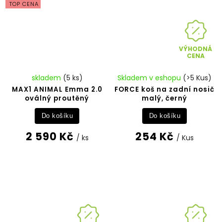
TOP CENA
VÝHODNÁ
CENA
skladem
(5 ks)
Skladem v eshopu
(>5 Kus)
MAX1 ANIMAL Emma 2.0
FORCE koš na zadní nosič
oválný proutěný
malý, černý
Do košíku
Do košíku
2 590 Kč
254 Kč
/ ks
/ Kus