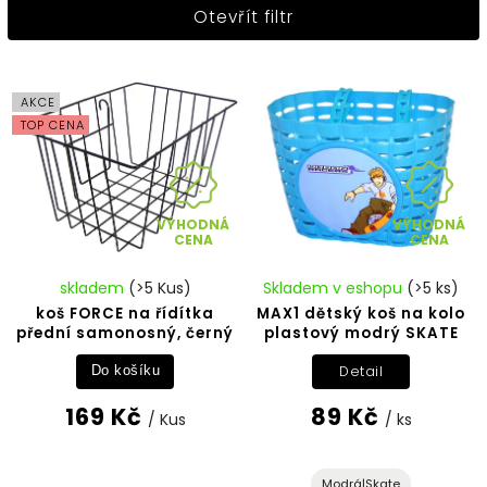
Otevřít filtr
Nejlevnější
Nejdražší
Abecedně
AKCE
TOP CENA
VÝHODNÁ
VÝHODNÁ
CENA
CENA
skladem
(>5 Kus)
Skladem v eshopu
(>5 ks)
koš FORCE na řídítka
MAX1 dětský koš na kolo
přední samonosný, černý
plastový modrý SKATE
Detail
Do košíku
169 Kč
89 Kč
/ Kus
/ ks
Modrá|Skate