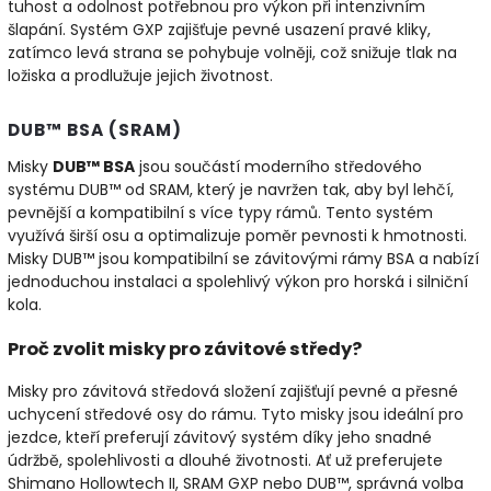
tuhost a odolnost potřebnou pro výkon při intenzivním
šlapání. Systém GXP zajišťuje pevné usazení pravé kliky,
zatímco levá strana se pohybuje volněji, což snižuje tlak na
ložiska a prodlužuje jejich životnost.
DUB™ BSA (SRAM)
Misky
DUB™ BSA
jsou součástí moderního středového
systému DUB™ od SRAM, který je navržen tak, aby byl lehčí,
pevnější a kompatibilní s více typy rámů. Tento systém
využívá širší osu a optimalizuje poměr pevnosti k hmotnosti.
Misky DUB™ jsou kompatibilní se závitovými rámy BSA a nabízí
jednoduchou instalaci a spolehlivý výkon pro horská i silniční
kola.
Proč zvolit misky pro závitové středy?
Misky pro závitová středová složení zajišťují pevné a přesné
uchycení středové osy do rámu. Tyto misky jsou ideální pro
jezdce, kteří preferují závitový systém díky jeho snadné
údržbě, spolehlivosti a dlouhé životnosti. Ať už preferujete
Shimano Hollowtech II, SRAM GXP nebo DUB™, správná volba