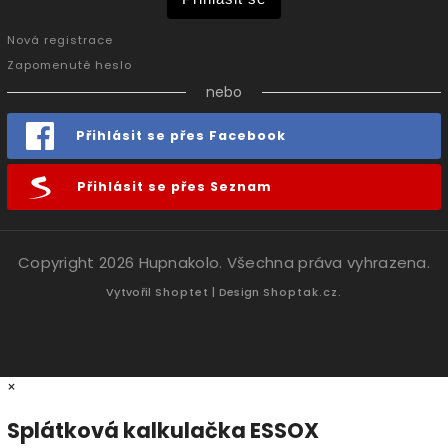
Nová registrace
Zapomenuté heslo
nebo
Přihlásit se přes Facebook
Přihlásit se přes Seznam
Copyright 2026
Hupnakolo
. Všechna práva vyhrazena.
Vytvořil
Shoptet
| Design
Shoptak.cz.
×
Splátková kalkulačka ESSOX