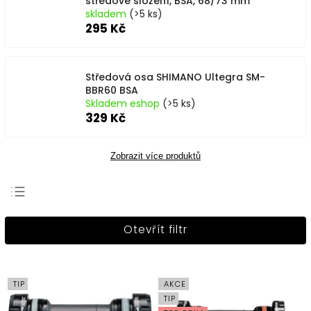
středové složení, BSA, 68/73 mm
skladem
(>5 ks)
295 Kč
Středová osa SHIMANO Ultegra SM-
BBR60 BSA
Skladem eshop
(>5 ks)
329 Kč
Zobrazit více produktů
Nejprodávanější
Otevřít filtr
Nejlevnější
Nejdražší
Abecedně
TIP
AKCE
TIP