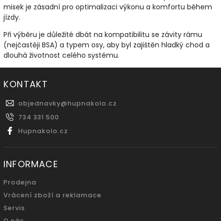
misek je zásadní pro optimalizaci výkonu a komfortu během
jízdy.
Při výběru je důležité dbát na kompatibilitu se závity rámu
(nejčastěji BSA) a typem osy, aby byl zajištěn hladký chod a
dlouhá životnost celého systému.
KONTAKT
objednavky
@
hupnakolo.cz
734 331 500
Hupnakolo.cz
INFORMACE
Prodejna
Vrácení zboží a reklamace
Servis
O nás