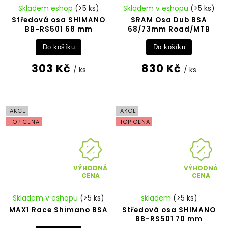
Skladem eshop
(>5 ks)
Skladem v eshopu
(>5 ks)
Středová osa SHIMANO
SRAM Osa Dub BSA
BB-RS501 68 mm
68/73mm Road/MTB
Do košíku
Do košíku
303 Kč
830 Kč
/ ks
/ ks
AKCE
AKCE
TOP CENA
TOP CENA
VÝHODNÁ
VÝHODNÁ
CENA
CENA
Skladem v eshopu
(>5 ks)
skladem
(>5 ks)
MAX1 Race Shimano BSA
Středová osa SHIMANO
BB-RS501 70 mm