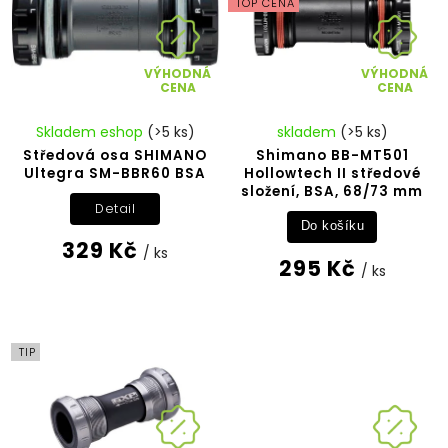
TOP CENA
VÝHODNÁ
VÝHODNÁ
CENA
CENA
Skladem eshop
(>5 ks)
skladem
(>5 ks)
Středová osa SHIMANO
Shimano BB-MT501
Ultegra SM-BBR60 BSA
Hollowtech II středové
složení, BSA, 68/73 mm
Detail
Do košíku
329 Kč
/ ks
295 Kč
/ ks
TIP