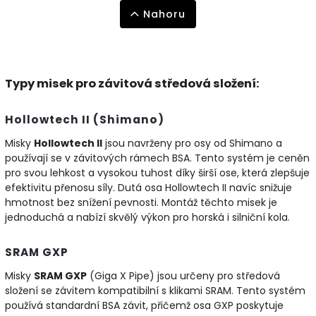
Nahoru
Typy misek pro závitová středová složení:
Hollowtech II (Shimano)
Misky
Hollowtech II
jsou navrženy pro osy od Shimano a
používají se v závitových rámech BSA. Tento systém je ceněn
pro svou lehkost a vysokou tuhost díky širší ose, která zlepšuje
efektivitu přenosu síly. Dutá osa Hollowtech II navíc snižuje
hmotnost bez snížení pevnosti. Montáž těchto misek je
jednoduchá a nabízí skvělý výkon pro horská i silniční kola.
SRAM GXP
Misky
SRAM GXP
(Giga X Pipe) jsou určeny pro středová
složení se závitem kompatibilní s klikami SRAM. Tento systém
používá standardní BSA závit, přičemž osa GXP poskytuje