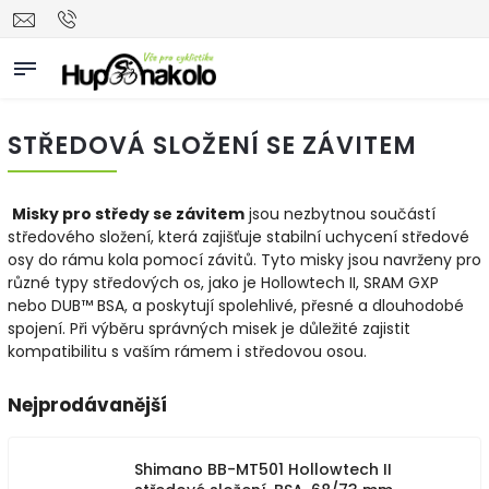
STŘEDOVÁ SLOŽENÍ SE ZÁVITEM
Misky pro středy se závitem
jsou nezbytnou součástí
středového složení, která zajišťuje stabilní uchycení středové
osy do rámu kola pomocí závitů. Tyto misky jsou navrženy pro
různé typy středových os, jako je Hollowtech II, SRAM GXP
nebo DUB™ BSA, a poskytují spolehlivé, přesné a dlouhodobé
spojení. Při výběru správných misek je důležité zajistit
kompatibilitu s vaším rámem i středovou osou.
Nejprodávanější
Shimano BB-MT501 Hollowtech II