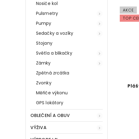
Nosiče kol
AKCE
Pulsmetry
TOP CE
Pumpy
Sedačky a vozíky
Stojany
Světla a blikačky
Zámky
Zpětná zrcátka
Zvonky
Pláš
Měřiče výkonu
GPS lokátory
OBLEČENÍ A OBUV
VÝŽIVA