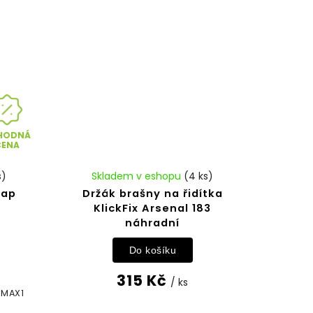
HODNÁ
CENA
s)
Skladem v eshopu
(4 ks)
Map
Držák brašny na řidítka
KlickFix Arsenal 183
náhradní
Do košíku
315 Kč
/ ks
 MAX1