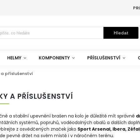
PR
Hledat
HELMY
KOMPONENTY
PŘÍSLUŠENSTVÍ
 a příslušenství
Y A PŘÍSLUŠENSTVÍ
čné a stabilní upevnění brašen na kolo je důležité mít správné
d
tážních systémů, popruhů, voděodolných obalů a dalších doplňků,
ybírejte z osvědčených značek jako
Sport Arsenal, Ibera, Zéfa
de pevně držet na svém místě i v náročném terénu.