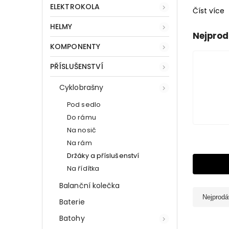
ELEKTROKOLA
Číst více
HELMY
Nejprod
KOMPONENTY
PŘÍSLUŠENSTVÍ
Cyklobrašny
Pod sedlo
Do rámu
Na nosič
Na rám
Držáky a příslušenství
Na řídítka
Balanční kolečka
Nejprodá
Baterie
Batohy