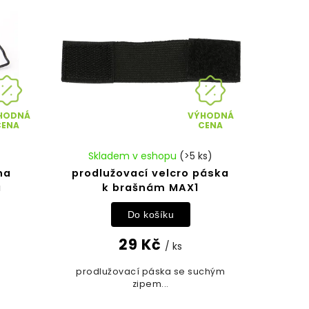
HODNÁ
VÝHODNÁ
CENA
CENA
Skladem v eshopu
(>5 ks)
na
prodlužovací velcro páska
á
k brašnám MAX1
Do košíku
29 Kč
/ ks
prodlužovací páska se suchým
zipem...