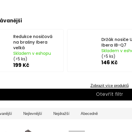
ávanější
Redukce nosičová
Držák nosiče 
na brašny Ibera
Ibera IB-Q7
velká
Skladem v esh
Skladem v eshopu
(>5 ks)
(>5 ks)
146 Kč
199 Kč
Zobrazit více produktů
Otevřít filtr
vanější
Nejlevnější
Nejdražší
Abecedně