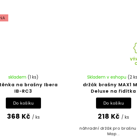
NA
VÝ
skladem
(1 ks)
Skladem v eshopu
(2 k
těnka na brašny Ibera
držák brašny MAX1 
IB-RC3
Deluxe na řidítka
Do košíku
Do košíku
368 Kč
218 Kč
/ ks
/ ks
náhradní držák pro brašnu
Map...