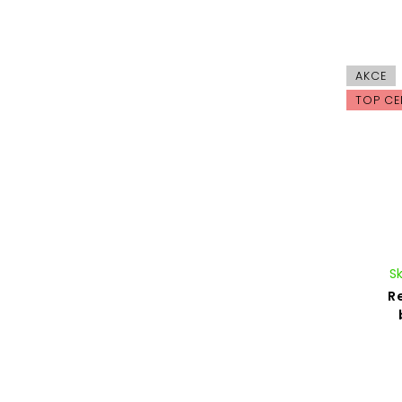
AKCE
TOP CE
S
R