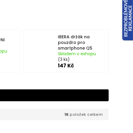
IBERA držák na
UNI
pouzdro pro
smartphone Q5
opu
Skladem v eshopu
(3 ks)
147 Kč
16
položek celkem