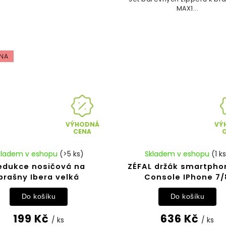
MAX1...
NA
VÝHODNÁ
VÝ
CENA
kladem v eshopu
(>5 ks)
Skladem v eshopu
(1 k
edukce nosičová na
ZÉFAL držák smartpho
brašny Ibera velká
Console IPhone 7/
Do košíku
Do košíku
199 Kč
636 Kč
/ ks
/ ks