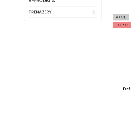
VÝPRODEJ %
TRENAŽÉRY
AKCE
TOP CE
Drž