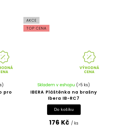
AKCE
TOP CENA
HODNÁ
VÝHODNÁ
CENA
CENA
s)
Skladem v eshopu
(>5 ks)
o pro
IBERA Pláštěnka na brašny
Ibera IB-RC7
Do košíku
176 Kč
/ ks