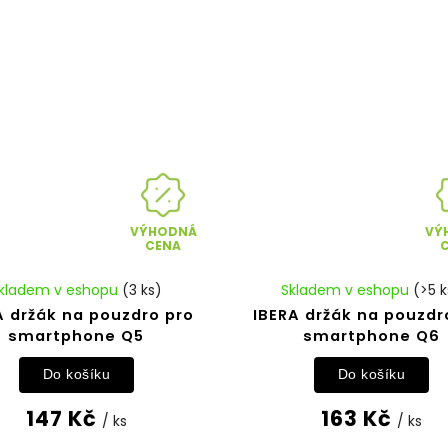
VÝHODNÁ
VÝ
CENA
kladem v eshopu
(3 ks)
Skladem v eshopu
(>5 k
A držák na pouzdro pro
IBERA držák na pouzdr
smartphone Q5
smartphone Q6
Do košíku
Do košíku
147 Kč
163 Kč
/ ks
/ ks