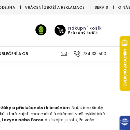
ODEJNA
VRÁCENÍ ZBOŽÍ A REKLAMACE
SERVIS
O NÁ
Nákupní košík
Prázdný košík
OBLEČENÍ A OBUV
VÝŽIVA
VÝPRODEJ %
734 331 500
TREN
ržáky a příslušenství k brašnám
. Nabízíme široký
 které zajistí maximální funkčnost vaší cyklistické
l, Lezyne nebo Force
a získejte jistotu, že vaše