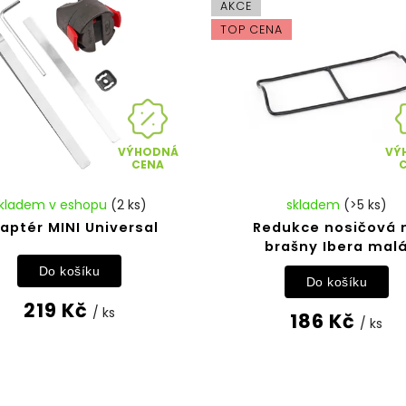
AKCE
TOP CENA
VÝHODNÁ
VÝ
CENA
kladem v eshopu
(2 ks)
skladem
(>5 ks)
aptér MINI Universal
Redukce nosičová 
brašny Ibera mal
Do košíku
Do košíku
219 Kč
/ ks
186 Kč
/ ks