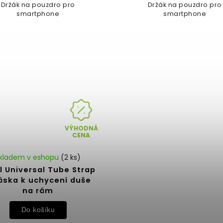
Držák na pouzdro pro
Držák na pouzdro pro
smartphone
smartphone
VÝHODNÁ
CENA
kladem v eshopu
(2 ks)
l Universal Tube Strap
áska k uchycení duše
na rám
Do košíku