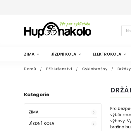
ZIMA
JÍZDNÍ KOLA
ELEKTROKOLA
Domů
/
Příslušenství
/
Cyklobrašny
/
Držáky
DRŽÁK
Kategorie
Pro bezpe
ZIMA
výběr mon
výbavy. V
JÍZDNÍ KOLA
brašna bu