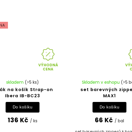
NA
VÝHODNÁ
VÝ
CENA
skladem
(>5 ks)
Skladem v eshopu
(>5 b
ák na košík Strap-on
set barevných zipp
Ibera IB-BC23
MAX1
Do košíku
Do košíku
136 Kč
66 Kč
/ ks
/ bal
set barevných zipperů k b