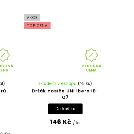
AKCE
TOP CENA
HODNÁ
VÝHODNÁ
CENA
CENA
al)
Skladem v eshopu
(>5 ks)
erů
Držák nosiče UNI Ibera IB-
Q7
Do košíku
146 Kč
/ ks
rašnám