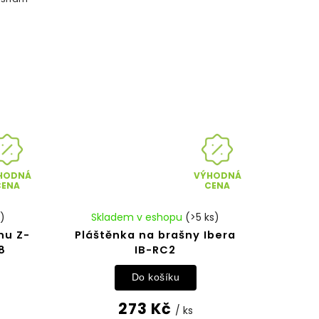
HODNÁ
VÝHODNÁ
CENA
CENA
s)
Skladem v eshopu
(>5 ks)
nu Z-
Pláštěnka na brašny Ibera
8
IB-RC2
Do košíku
273 Kč
/ ks