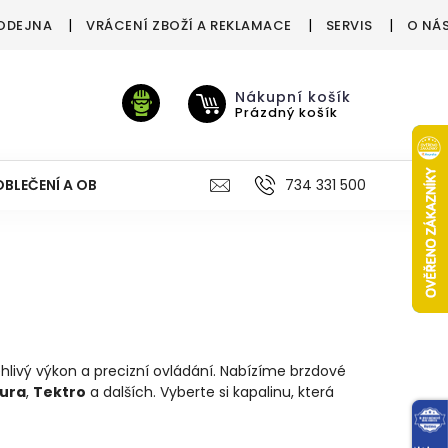
ODEJNA
VRÁCENÍ ZBOŽÍ A REKLAMACE
SERVIS
O NÁ
Nákupní košík
Prázdný košík
OBLEČENÍ A OBUV
VÝŽIVA
VÝPRODEJ %
734 331 500
TREN
lehlivý výkon a precizní ovládání. Nabízíme brzdové
ura
,
Tektro
a dalších. Vyberte si kapalinu, která