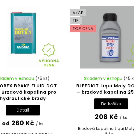
AKCE
TIP
TOP CENA
VÝHODNÁ
VÝ
CENA
kladem v eshopu
(>5 ks)
Skladem v eshopu
(>5 k
OREX BRAKE FLUID DOT
BLEEDKIT Liqui Moly DO
– Brzdová kapalina pro
– brzdová kapalina 2
hydraulické brzdy
Do košíku
Detail
208 Kč
/ ks
260 Kč
od
/ ks
Brzdová kapalina Liqui Mol
5.1 s...