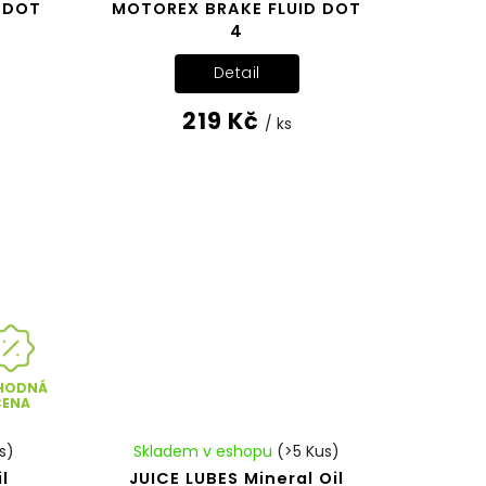
 DOT
MOTOREX BRAKE FLUID DOT
4
Detail
219 Kč
/ ks
HODNÁ
CENA
s)
Skladem v eshopu
(>5 Kus)
l
JUICE LUBES Mineral Oil