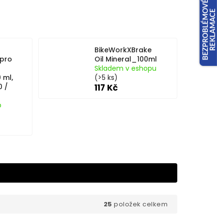
BikeWorkXBrake
 pro
Oil Mineral_100ml
Skladem v eshopu
 ml,
(>5 ks)
 /
117 Kč
p
25
položek celkem