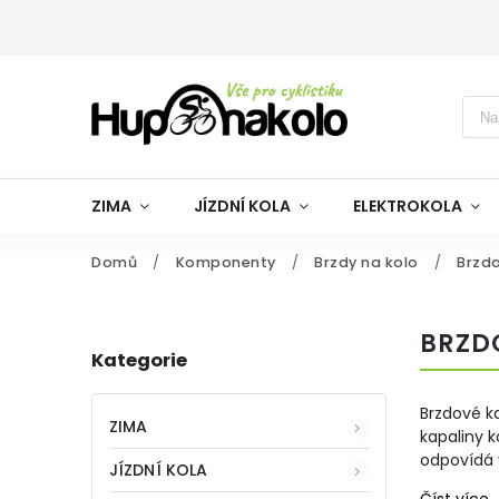
ZIMA
JÍZDNÍ KOLA
ELEKTROKOLA
Domů
/
Komponenty
/
Brzdy na kolo
/
Brzdo
BRZD
Kategorie
Brzdové ka
ZIMA
kapaliny 
odpovídá 
JÍZDNÍ KOLA