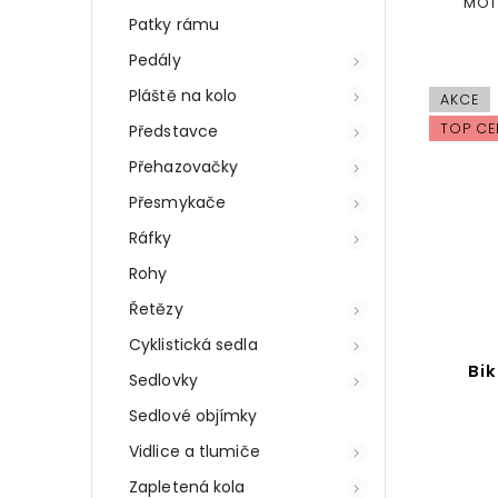
MOTO
Patky rámu
Pedály
Pláště na kolo
AKCE
TOP CE
Představce
Přehazovačky
Přesmykače
Ráfky
Rohy
Řetězy
Cyklistická sedla
Bi
Sedlovky
Sedlové objímky
Vidlice a tlumiče
Zapletená kola