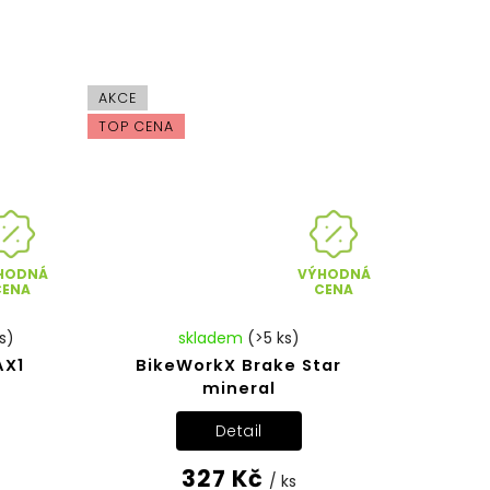
AKCE
TOP CENA
HODNÁ
VÝHODNÁ
CENA
CENA
s)
skladem
(>5 ks)
AX1
BikeWorkX Brake Star
mineral
Detail
327 Kč
/ ks