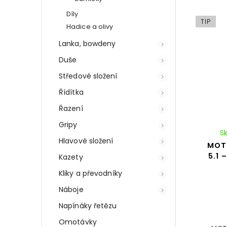
Díly
TIP
Hadice a olivy
Lanka, bowdeny
Duše
Středové složení
Řídítka
Řazení
Gripy
S
Hlavové složení
MOT
5.1 
Kazety
Kliky a převodníky
Náboje
Napínáky řetězu
Omotávky