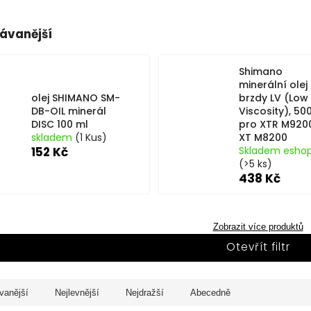
ávanější
Shimano
minerální olej
olej SHIMANO SM-
brzdy LV (Low
DB-OIL minerál
Viscosity), 500
DISC 100 ml
pro XTR M9200
skladem
(1 Kus)
XT M8200
152 Kč
Skladem esho
(>5 ks)
438 Kč
Zobrazit více produktů
Otevřít filtr
vanější
Nejlevnější
Nejdražší
Abecedně