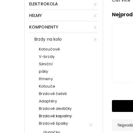
Číst více
ELEKTROKOLA
Nejprod
HELMY
KOMPONENTY
Brzdy na kolo
Kotoučové
V-brzdy
Silniční
páky
třmeny
Kotouče
Brzdové čelisti
Adaptéry
Brzdové destičky
Brzdové kapaliny
Brzdové špalky
Nejprodá
Gumičky