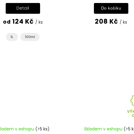
Detail
Do košíku
124 Kč
208 Kč
od
/ ks
/ ks
1L
100ml
VÝ
kladem v eshopu
(>5 ks)
Skladem v eshopu
(>5 k