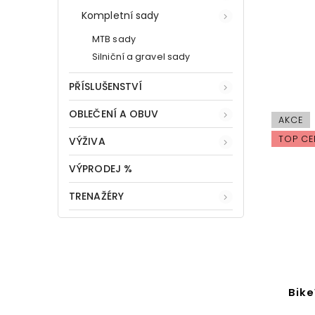
Kompletní sady
MTB sady
Silniční a gravel sady
PŘÍSLUŠENSTVÍ
OBLEČENÍ A OBUV
AKCE
TOP CE
VÝŽIVA
VÝPRODEJ %
TRENAŽÉRY
Bik