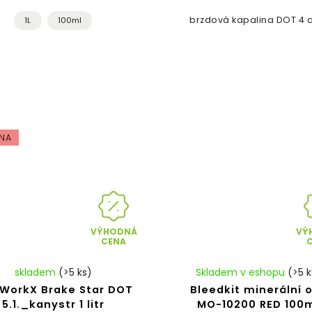
brzdová kapalina DOT 4 d
1L
100ml
NA
VÝHODNÁ
VÝ
CENA
skladem
(>5 ks)
Skladem v eshopu
(>5 k
eWorkX Brake Star DOT
Bleedkit minerální o
5.1._kanystr 1 litr
MO-10200 RED 100