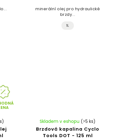
o...
minerální olej pro hydraulické
brzdy...
1L
HODNÁ
CENA
s)
Skladem v eshopu
(>5 ks)
lej
Brzdová kapalina Cyclo
ml
Tools DOT - 125 ml