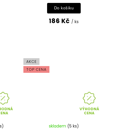
Do košíku
186 Kč
/ ks
AKCE
TOP CENA
HODNÁ
VÝHODNÁ
CENA
CENA
s)
skladem
(5 ks)