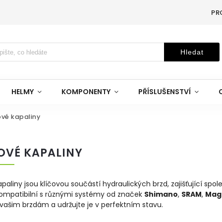
PR
Hledat
HELMY
KOMPONENTY
PŘÍSLUŠENSTVÍ
vé kapaliny
OVÉ KAPALINY
paliny jsou klíčovou součástí hydraulických brzd, zajišťující spo
kompatibilní s různými systémy od značek
Shimano
,
SRAM
,
Mag
vašim brzdám a udržujte je v perfektním stavu.