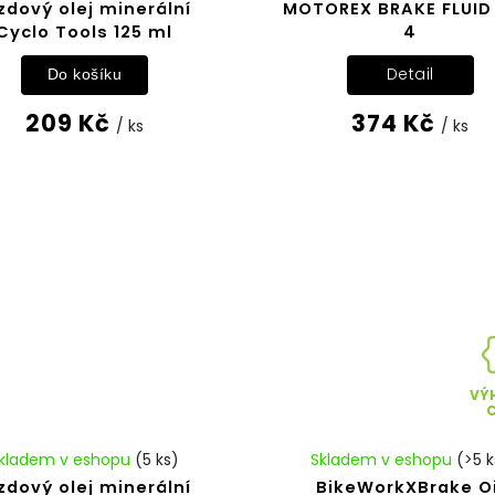
zdový olej minerální
MOTOREX BRAKE FLUID
Cyclo Tools 125 ml
4
Detail
Do košíku
209 Kč
374 Kč
/ ks
/ ks
VÝ
kladem v eshopu
(5 ks)
Skladem v eshopu
(>5 k
zdový olej minerální
BikeWorkXBrake Oi