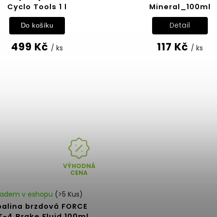
Cyclo Tools 1 l
Mineral_100ml
Detail
Do košíku
499 Kč
117 Kč
/ ks
/ ks
VÝHODNÁ
CENA
ladem v eshopu
(>5 Kus)
palina brzdová FORCE
-4 Brake Fluid 100ml