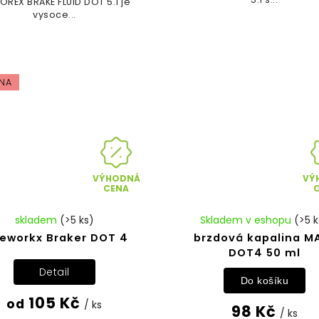
REX BRAKE FLUID DOT 5.1 je
vysoce...
NA
VÝHODNÁ
VÝ
CENA
skladem
(>5 ks)
Skladem v eshopu
(>5 k
keworkx Braker DOT 4
brzdová kapalina M
DOT4 50 ml
Detail
Do košíku
105 Kč
od
/ ks
98 Kč
/ ks