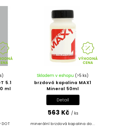
HODNÁ
VÝHODNÁ
CENA
CENA
s)
Skladem v eshopu
(>5 ks)
T 5.1
brzdová kapalina MAX1
50 ml
Mineral 50ml
Detail
563 Kč
/ ks
y DOT
minerální brzdová kapalina do...