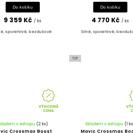
Do košíku
Do košíku
9 359 Kč
4 770 Kč
/ ks
/ ks
né, spolehlivé, bezdušové
Silné, spolehlivé, bezdu
TIP
VÝHODNÁ
VÝ
CENA
kladem v eshopu
(2 ks)
Skladem v eshopu
(1 k
vic Crossmax Boost
Mavic Crossmax Bo