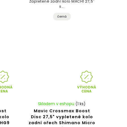
Zapletené zadní kolo MACH1 27,5"
s...
černá
HODNÁ
VÝHODNÁ
CENA
CENA
Skladem v eshopu
(1 ks)
ost
Mavic Crossmax Boost
kolo
Disc 27,5" vypletené kolo
 HG9
zadní ořech Shimano Micro