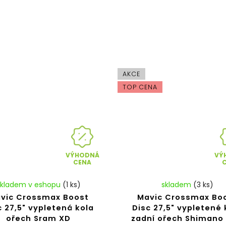
AKCE
TOP CENA
VÝHODNÁ
VÝ
CENA
Skladem v eshopu
(1 ks)
skladem
(3 ks)
vic Crossmax Boost
Mavic Crossmax Bo
c 27,5" vypletená kola
Disc 27,5" vypletené 
ořech Sram XD
zadní ořech Shimano