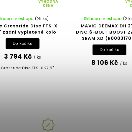
VÝHODNÁ
VÝ
CENA
kladem v eshopu
(>5 ks)
Skladem v eshopu
(2 k
c Crossride Disc FTS-X
MAVIC DEEMAX DH 2
" zadní vypletené kolo
DISC 6-BOLT BOOST Z
SRAM XD (R0003170
Do košíku
Do košíku
3 794 Kč
/ ks
8 106 Kč
/ ks
Crossride Disc FTS-X 27,5"...