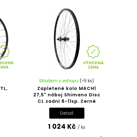
HODNÁ
VÝHODNÁ
CENA
CENA
Skladem v eshopu
(>5 ks)
TL,
Zapletené kolo MACH1
27,5" náboj Shimano Disc
CL zadní 8-11sp. černé
Detail
1 024 Kč
/ ks