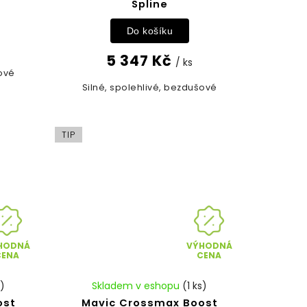
Spline
Do košíku
5 347 Kč
/ ks
šové
Silné, spolehlivé, bezdušové
TIP
HODNÁ
VÝHODNÁ
CENA
CENA
s)
Skladem v eshopu
(1 ks)
ost
Mavic Crossmax Boost