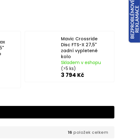
Mavic Crossride
ax
Disc FTS-X 27,5"
5"
zadní vypletené
o
kolo
Skladem v eshopu
(>5 ks)
3 794 Kč
16
položek celkem