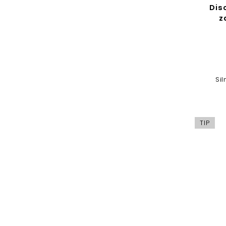
Dis
z
Sil
TIP