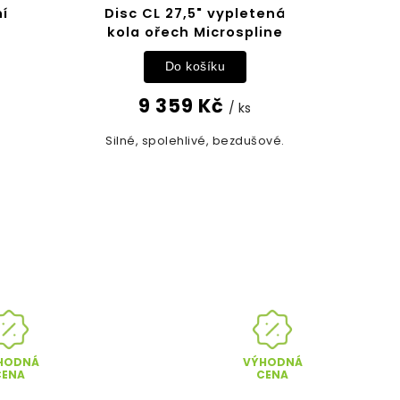
ní
Disc CL 27,5" vypletená
kola ořech Microspline
Do košíku
9 359 Kč
/ ks
Silné, spolehlivé, bezdušové.
HODNÁ
VÝHODNÁ
CENA
CENA