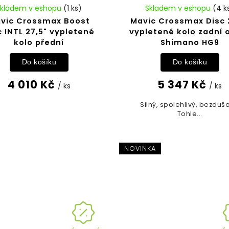
Skladem v eshopu
(1 ks)
Skladem v eshopu
(4 k
vic Crossmax Boost
Mavic Crossmax Disc 
c INTL 27,5" vypletené
vypletené kolo zadní 
kolo přední
Shimano HG9
Do košíku
Do košíku
4 010 Kč
5 347 Kč
/ ks
/ ks
Silný, spolehlivý, bezduš
Tohle...
NOVINKA