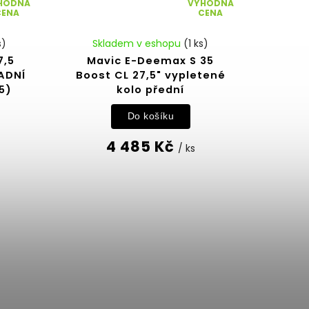
HODNÁ
VÝHODNÁ
CENA
CENA
s)
Skladem v eshopu
(1 ks)
7,5
Mavic E-Deemax S 35
ADNÍ
Boost CL 27,5" vypletené
5)
kolo přední
Do košíku
4 485 Kč
/ ks