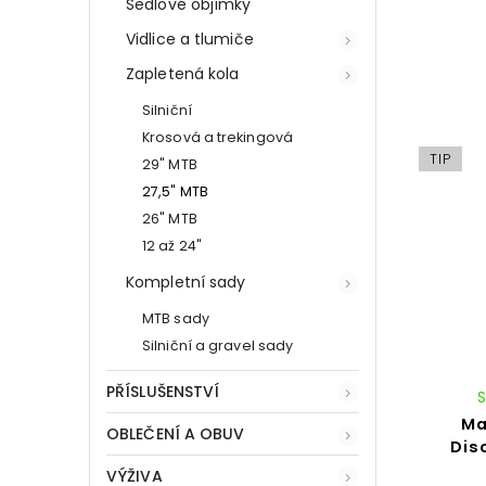
Sedlové objímky
Vidlice a tlumiče
Zapletená kola
Silniční
Krosová a trekingová
TIP
29" MTB
27,5" MTB
26" MTB
12 až 24"
Kompletní sady
MTB sady
Silniční a gravel sady
PŘÍSLUŠENSTVÍ
Ma
OBLEČENÍ A OBUV
Dis
VÝŽIVA