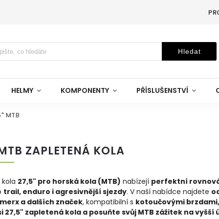
PR
Hledat
HELMY
KOMPONENTY
PŘÍSLUŠENSTVÍ
5" MTB
 MTB ZAPLETENÁ KOLA
 kola
27,5" pro horská kola (MTB)
nabízejí
perfektní rovnová
o
trail, enduro i agresivnější sjezdy
. V naší nabídce najdete
od
emerx a dalších značek
, kompatibilní s
kotoučovými brzdami,
i 27,5" zapletená kola a posuňte svůj MTB zážitek na vyšší