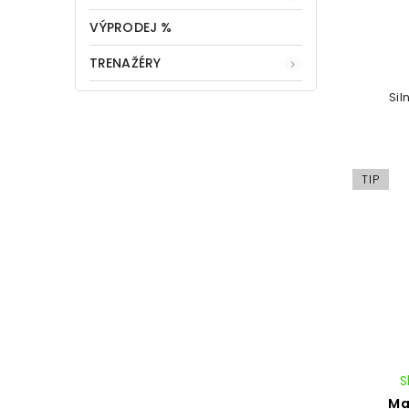
VÝPRODEJ %
TRENAŽÉRY
Sil
TIP
S
Ma