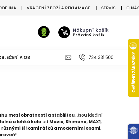
ODEJNA
VRÁCENÍ ZBOŽÍ A REKLAMACE
SERVIS
O NÁ
Nákupní košík
Prázdný košík
OBLEČENÍ A OBUV
VÝŽIVA
VÝPRODEJ %
734 331 500
TREN
hu mezi obratností a stabilitou
. Jsou ideální
olná a lehká kola
od
Mavic, Shimano, MAX1,
 různými šířkami ráfků a moderními osami
.
 úroveň!