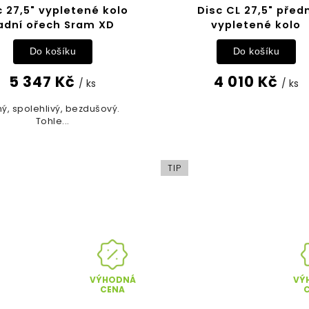
c 27,5" vypletené kolo
Disc CL 27,5" před
adní ořech Sram XD
vypletené kolo
Do košíku
Do košíku
5 347 Kč
4 010 Kč
/ ks
/ ks
ný, spolehlivý, bezdušový.
Tohle...
TIP
VÝHODNÁ
VÝ
CENA