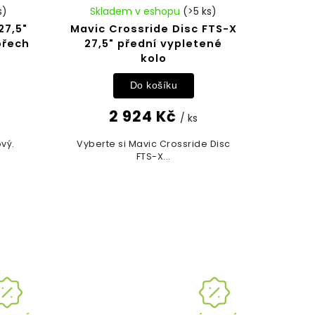
s)
Skladem v eshopu
(>5 ks)
27,5"
Mavic Crossride Disc FTS-X
ořech
27,5" přední vypletené
kolo
Do košíku
2 924 Kč
/ ks
ový.
Vyberte si Mavic Crossride Disc
FTS-X...