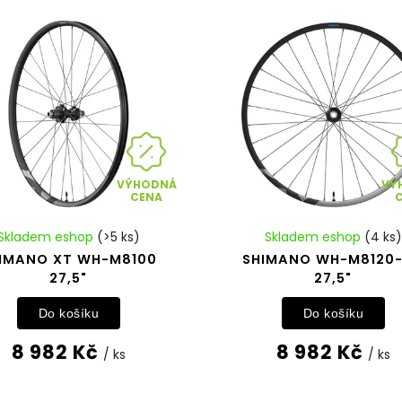
VÝHODNÁ
VÝ
CENA
Skladem eshop
(>5 ks)
Skladem eshop
(4 ks)
IMANO XT WH-M8100
SHIMANO WH-M8120-
27,5"
27,5"
Do košíku
Do košíku
8 982 Kč
8 982 Kč
/ ks
/ ks