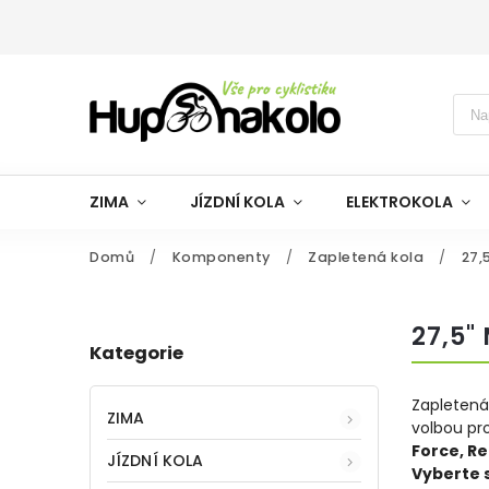
ZIMA
JÍZDNÍ KOLA
ELEKTROKOLA
Domů
/
Komponenty
/
Zapletená kola
/
27,
27,5"
Kategorie
Zapletená
ZIMA
volbou pr
Force, R
JÍZDNÍ KOLA
Vyberte s