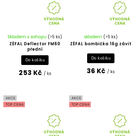
VÝHODNÁ
VÝHODNÁ
CENA
CENA
Skladem v eshopu
(>5 ks)
skladem
(>5 ks)
ZÉFAL Deflector FM60
ZÉFAL bombička 16g závit
přední
Do košíku
Do košíku
36 Kč
253 Kč
/ ks
/ ks
AKCE
AKCE
TOP CENA
TOP CENA
VÝHODNÁ
VÝHODNÁ