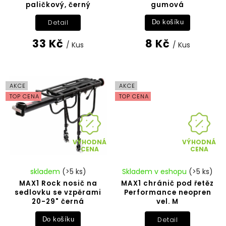
paličkový, černý
gumová
Detail
Do košíku
33 Kč
8 Kč
/ Kus
/ Kus
AKCE
AKCE
TOP CENA
TOP CENA
VÝHODNÁ
VÝHODNÁ
CENA
CENA
skladem
(>5 ks)
Skladem v eshopu
(>5 ks)
MAX1 Rock nosič na
MAX1 chránič pod řetěz
sedlovku se vzpěrami
Performance neopren
20-29" černá
vel. M
Detail
Do košíku