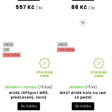
557 Kč
88 Kč
/ ks
/ ks
M
AKCE
AKCE
TIP
TOP CENA
TOP CENA
VÝHODNÁ
VÝHODNÁ
CENA
CENA
Skladem v eshopu
(>5 Kus)
skladem
(>5 ks)
držák iGPSport M80,
MAX1 držák kola na zeď
předsazený, černý
za pedál
Do košíku
Do košíku