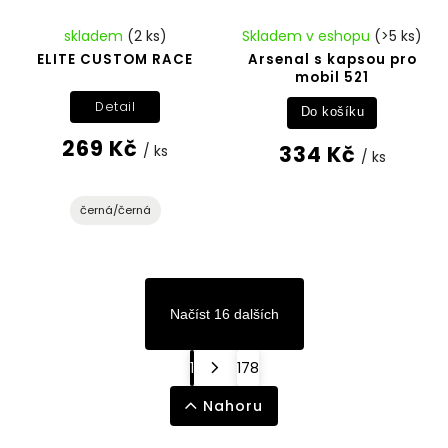
skladem
(2 ks)
Skladem v eshopu
(>5 ks)
ELITE CUSTOM RACE
Arsenal s kapsou pro
mobil 521
Detail
Do košíku
269 Kč
334 Kč
/ ks
/ ks
černá/černá
Načíst 16 dalších
1
178
Nahoru