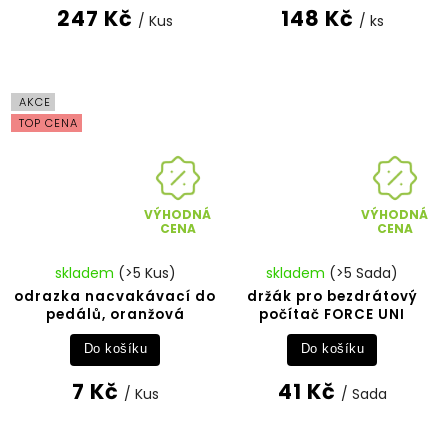
247 Kč
148 Kč
/ Kus
/ ks
AKCE
TOP CENA
VÝHODNÁ
VÝHODNÁ
CENA
CENA
skladem
(>5 Kus)
skladem
(>5 Sada)
odrazka nacvakávací do
držák pro bezdrátový
pedálů, oranžová
počítač FORCE UNI
Do košíku
Do košíku
7 Kč
41 Kč
/ Kus
/ Sada