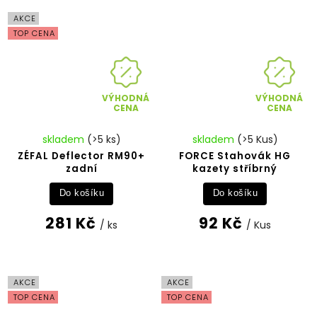
AKCE
TOP CENA
VÝHODNÁ
VÝHODNÁ
CENA
CENA
skladem
(>5 ks)
skladem
(>5 Kus)
ZÉFAL Deflector RM90+
FORCE Stahovák HG
zadní
kazety stříbrný
Do košíku
Do košíku
281 Kč
92 Kč
/ ks
/ Kus
AKCE
AKCE
TOP CENA
TOP CENA