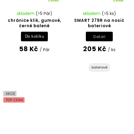
CENA
CENA
skladem
(>5 Pár)
skladem
(>5 ks)
chrániče klik, gumové,
SMART 279R na nosič
černé balené
bateriové
Detail
Do košíku
58 Kč
205 Kč
/ Pár
/ ks
bateriové
AKCE
TOP CENA