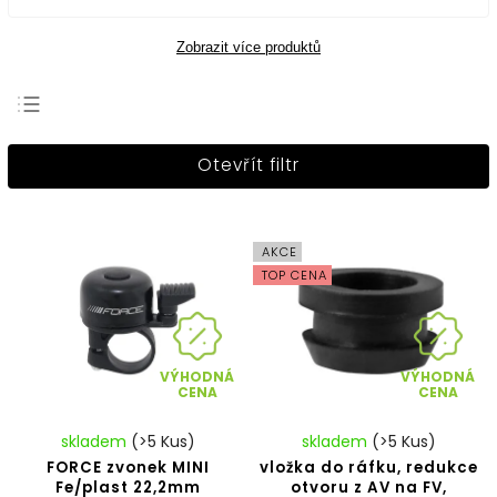
Zobrazit více produktů
Nejprodávanější
Otevřít filtr
Nejlevnější
Nejdražší
Abecedně
AKCE
TOP CENA
VÝHODNÁ
VÝHODNÁ
CENA
CENA
skladem
(>5 Kus)
skladem
(>5 Kus)
FORCE zvonek MINI
vložka do ráfku, redukce
Fe/plast 22,2mm
otvoru z AV na FV,