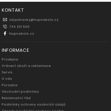
KONTAKT
objednavky
@
hupnakolo.cz
734 331 500
Hupnakolo.cz
INFORMACE
Prodejna
Vrácení zboží a reklamace
Servis
O nás
Poradna
Obchodní podmínky
Reklamační řád
Podmínky ochrany osobních údajů
Zásady používání souboru cookie