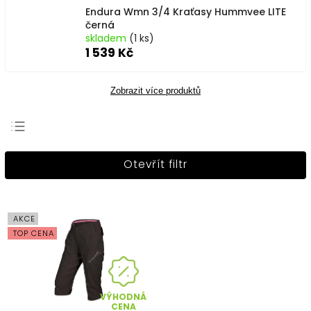
Endura Wmn 3/4 Kraťasy Hummvee LITE
černá
skladem
(1 ks)
1 539 Kč
Zobrazit více produktů
Nejprodávanější
Otevřít filtr
Nejlevnější
Nejdražší
Abecedně
AKCE
TOP CENA
VÝHODNÁ
CENA