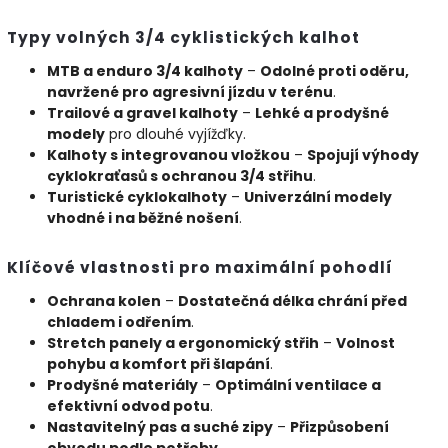
Typy volných 3/4 cyklistických kalhot
MTB a enduro 3/4 kalhoty
–
Odolné proti oděru,
navržené pro agresivní jízdu v terénu
.
Trailové a gravel kalhoty
–
Lehké a prodyšné
modely
pro dlouhé vyjížďky.
Kalhoty s integrovanou vložkou
–
Spojují výhody
cyklokraťasů s ochranou 3/4 střihu
.
Turistické cyklokalhoty
–
Univerzální modely
vhodné i na běžné nošení
.
Klíčové vlastnosti pro maximální pohodlí
Ochrana kolen
–
Dostatečná délka chrání před
chladem i odřením
.
Stretch panely a ergonomický střih
–
Volnost
pohybu a komfort při šlapání
.
Prodyšné materiály
–
Optimální ventilace a
efektivní odvod potu
.
Nastavitelný pas a suché zipy
–
Přizpůsobení