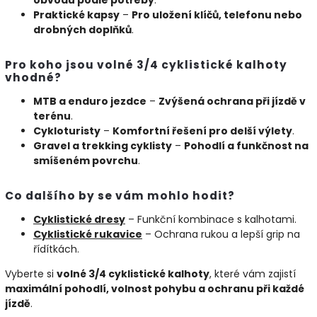
obvodu podle potřeby
.
Praktické kapsy
–
Pro uložení klíčů, telefonu nebo
drobných doplňků
.
Pro koho jsou volné 3/4 cyklistické kalhoty
vhodné?
MTB a enduro jezdce
–
Zvýšená ochrana při jízdě v
terénu
.
Cykloturisty
–
Komfortní řešení pro delší výlety
.
Gravel a trekking cyklisty
–
Pohodlí a funkčnost na
smíšeném povrchu
.
Co dalšího by se vám mohlo hodit?
Cyklistické
dresy
– Funkční kombinace s kalhotami.
Cyklistické
rukavice
– Ochrana rukou a lepší grip na
řídítkách.
Vyberte si
volné 3/4 cyklistické kalhoty
, které vám zajistí
maximální pohodlí, volnost pohybu a ochranu při každé
jízdě
.