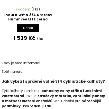
skladem
(1 ks)
Endura Wmn 3/4 Kraťasy
Hummvee LITE černá
Detail
1 539 Kč
/ ks
Tady je více informací...
Zpět nahoru
Jak vybrat správné volné 3/4 cyklistické kalhoty?
Tyto kalhoty kombinují
pohodlný volný střih s funkčními
vlastnostmi
, jako je
strečový materiál, ventilační panely
a možnost vložení chráničů
. Jsou ideální pro
náročnější
podmínky i rekreační jízdu
.