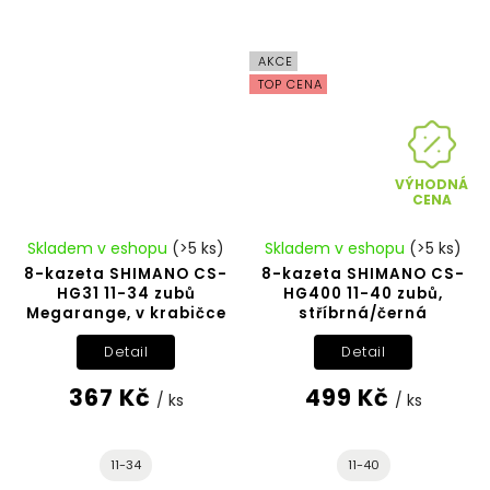
AKCE
TOP CENA
VÝHODNÁ
CENA
Skladem v eshopu
(>5 ks)
Skladem v eshopu
(>5 ks)
8-kazeta SHIMANO CS-
8-kazeta SHIMANO CS-
HG31 11-34 zubů
HG400 11-40 zubů,
Megarange, v krabičce
stříbrná/černá
Detail
Detail
367 Kč
499 Kč
/ ks
/ ks
11-34
11-40