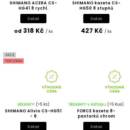
SHIMANO ACERA CS-
SHIMANO kazeta CS-
HG41 8 rychl.
HG50 8 stupňů
Detail
Detail
318 Kč
427 Kč
od
/ ks
/ ks
AKCE
TOP CENA
VÝHODNÁ
VÝHODNÁ
CENA
CENA
skladem
(>5 ks)
Skladem v eshopu
(>5 Kus)
SHIMANO Alivio CS-HG51
FORCE kazeta 8-
- 8
pastorků chrom
Detail
Detail