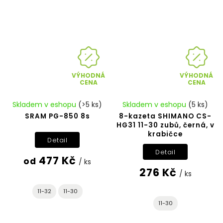
VÝHODNÁ
VÝHODNÁ
CENA
CENA
Skladem v eshopu
(>5 ks)
Skladem v eshopu
(5 ks)
SRAM PG-850 8s
8-kazeta SHIMANO CS-
HG31 11-30 zubů, černá, v
krabičce
Detail
Detail
477 Kč
od
/ ks
276 Kč
/ ks
11-32
11-30
11-30