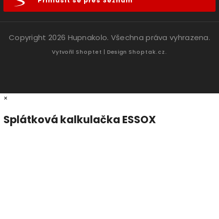
Přihlásit se přes Seznam
Copyright 2026
Hupnakolo
. Všechna práva vyhrazena.
Vytvořil
Shoptet
| Design
Shoptak.cz.
×
Splátková kalkulačka ESSOX