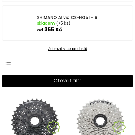
SHIMANO Alivio CS-HG51 - 8
skladem
(>5 ks)
355 Kč
od
Zobrazit více produktů
Nejprodávanější
Otevřít filtr
Nejlevnější
Nejdražší
Abecedně