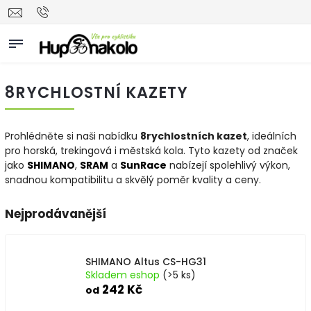
8RYCHLOSTNÍ KAZETY
Prohlédněte si naši nabídku
8rychlostních kazet
, ideálních
pro horská, trekingová i městská kola. Tyto kazety od značek
jako
SHIMANO
,
SRAM
a
SunRace
nabízejí spolehlivý výkon,
snadnou kompatibilitu a skvělý poměr kvality a ceny.
Nejprodávanější
SHIMANO Altus CS-HG31
Skladem eshop
(>5 ks)
242 Kč
od