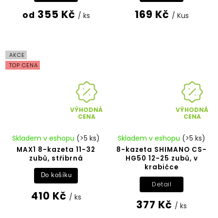
355 Kč
169 Kč
od
/ ks
/ Kus
AKCE
TOP CENA
VÝHODNÁ
VÝHODNÁ
CENA
CENA
Skladem v eshopu
(>5 ks)
Skladem v eshopu
(>5 ks)
MAX1 8-kazeta 11-32
8-kazeta SHIMANO CS-
zubů, střibrná
HG50 12-25 zubů, v
krabičce
Do košíku
Detail
410 Kč
/ ks
377 Kč
/ ks