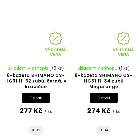
VÝHODNÁ
VÝHODNÁ
CENA
CENA
Skladem v eshopu
(>5 ks)
Skladem v eshopu
(1 ks)
8-kazeta SHIMANO CS-
8-kazeta SHIMANO CS-
HG31 11-32 zubů, černá, v
HG31 11-34 zubů
krabičce
Megarange
Detail
Detail
277 Kč
274 Kč
/ ks
/ ks
11-32
11-34