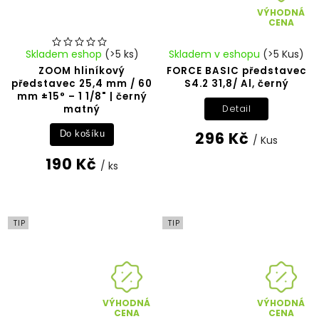
VÝHODNÁ
CENA
Skladem eshop
(>5 ks)
Skladem v eshopu
(>5 Kus)
ZOOM hliníkový
FORCE BASIC představec
představec 25,4 mm / 60
S4.2 31,8/ Al, černý
mm ±15° – 1 1/8" | černý
matný
Detail
296 Kč
Do košíku
/ Kus
190 Kč
/ ks
TIP
TIP
VÝHODNÁ
VÝHODNÁ
CENA
CENA