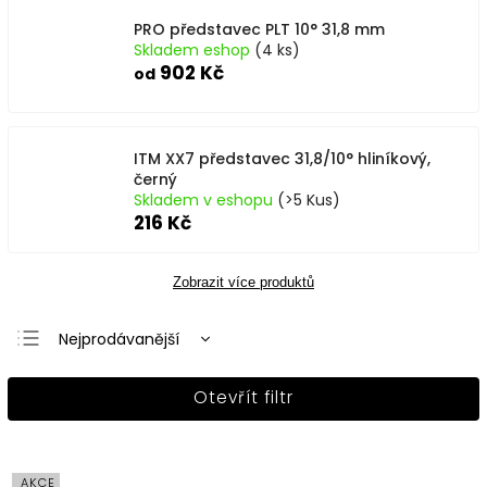
PRO představec PLT 10° 31,8 mm
Skladem eshop
(4 ks)
902 Kč
od
ITM XX7 představec 31,8/10° hliníkový,
černý
Skladem v eshopu
(>5 Kus)
216 Kč
Zobrazit více produktů
Nejprodávanější
Nejlevnější
Otevřít filtr
Nejdražší
Abecedně
AKCE