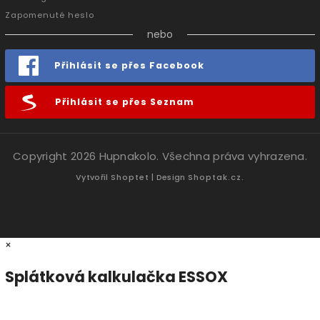
Zapomenuté heslo
nebo
Přihlásit se přes Facebook
Přihlásit se přes Seznam
Copyright 2026
Hupnakolo
. Všechna práva vyhrazena.
Vytvořil
Shoptet
| Design
Shoptak.cz.
×
Splátková kalkulačka ESSOX