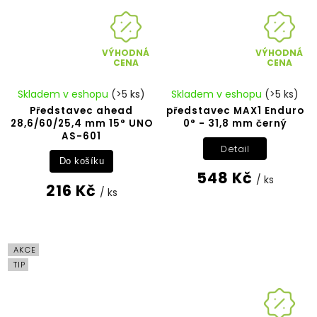
VÝHODNÁ
VÝHODNÁ
CENA
CENA
Skladem v eshopu
(>5 ks)
Skladem v eshopu
(>5 ks)
Představec ahead
představec MAX1 Enduro
28,6/60/25,4 mm 15° UNO
0° - 31,8 mm černý
AS-601
Detail
Do košíku
548 Kč
/ ks
216 Kč
/ ks
AKCE
TIP