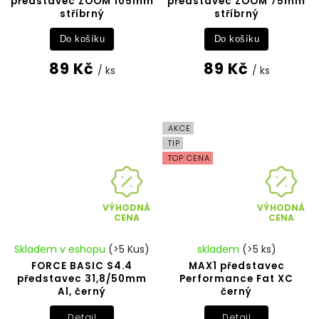
představec ZOOM 105mm
představec ZOOM 75mm
stříbrný
stříbrný
Do košíku
Do košíku
89 Kč
89 Kč
/ ks
/ ks
AKCE
TIP
TOP CENA
VÝHODNÁ
VÝHODNÁ
CENA
CENA
Skladem v eshopu
(>5 Kus)
skladem
(>5 ks)
FORCE BASIC S4.4
MAX1 představec
představec 31,8/50mm
Performance Fat XC
Al, černý
černý
Detail
Detail