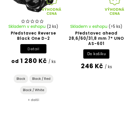
VÝHODNÁ
VÝHODNÁ
CENA
CENA
Skladem v eshopu
(2 ks)
Skladem v eshopu
(>5 ks)
Představec Reverse
Představec ahead
Black One D-2
28,6/60/31,8 mm 7° UNO
AS-601
Detail
Do košíku
1 280 Kč
od
/ ks
246 Kč
/ ks
Black
Black / Red
Black / White
+ další