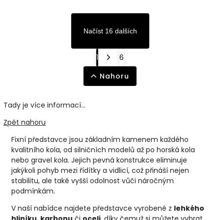
Načíst 16 dalších
1
6
Nahoru
Tady je více informací...
Zpět nahoru
Fixní představce jsou základním kamenem každého
kvalitního kola, od silničních modelů až po horská kola
nebo gravel kola. Jejich pevná konstrukce eliminuje
jakýkoli pohyb mezi řídítky a vidlicí, což přináší nejen
stabilitu, ale také vyšší odolnost vůči náročným
podmínkám.
V naší nabídce najdete představce vyrobené z
lehkého
hliníku
,
karbonu
či
oceli
, díky čemuž si můžete vybrat