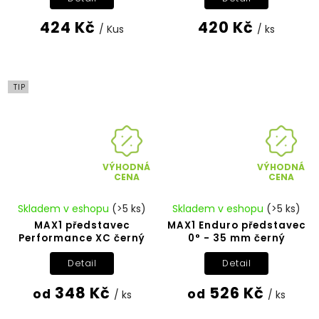
424 Kč
420 Kč
/ Kus
/ ks
TIP
VÝHODNÁ
VÝHODNÁ
CENA
CENA
Skladem v eshopu
(>5 ks)
Skladem v eshopu
(>5 ks)
MAX1 představec
MAX1 Enduro představec
Performance XC černý
0° - 35 mm černý
Detail
Detail
348 Kč
526 Kč
od
od
/ ks
/ ks