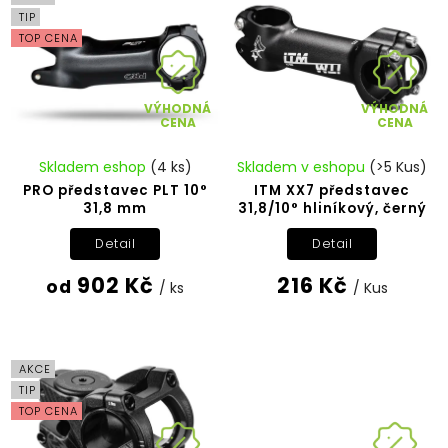
TIP
TOP CENA
VÝHODNÁ
VÝHODNÁ
CENA
CENA
Skladem eshop
(4 ks)
Skladem v eshopu
(>5 Kus)
PRO představec PLT 10°
ITM XX7 představec
31,8 mm
31,8/10° hliníkový, černý
Detail
Detail
902 Kč
216 Kč
od
/ ks
/ Kus
AKCE
TIP
TOP CENA