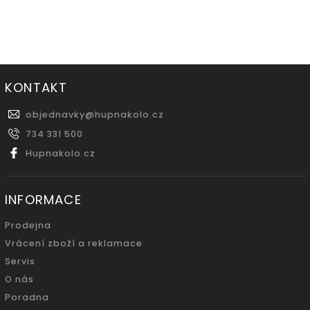
KONTAKT
objednavky
@
hupnakolo.cz
734 331 500
Hupnakolo.cz
INFORMACE
Prodejna
Vrácení zboží a reklamace
Servis
O nás
Poradna