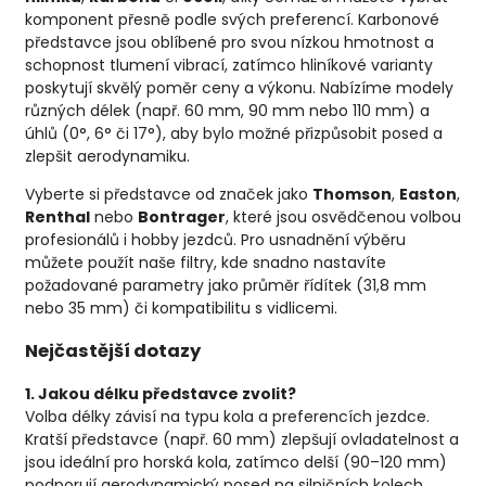
komponent přesně podle svých preferencí. Karbonové
představce jsou oblíbené pro svou nízkou hmotnost a
schopnost tlumení vibrací, zatímco hliníkové varianty
poskytují skvělý poměr ceny a výkonu. Nabízíme modely
různých délek (např. 60 mm, 90 mm nebo 110 mm) a
úhlů (0°, 6° či 17°), aby bylo možné přizpůsobit posed a
zlepšit aerodynamiku.
Vyberte si představce od značek jako
Thomson
,
Easton
,
Renthal
nebo
Bontrager
, které jsou osvědčenou volbou
profesionálů i hobby jezdců. Pro usnadnění výběru
můžete použít naše filtry, kde snadno nastavíte
požadované parametry jako průměr řídítek (31,8 mm
nebo 35 mm) či kompatibilitu s vidlicemi.
Nejčastější dotazy
1. Jakou délku představce zvolit?
Volba délky závisí na typu kola a preferencích jezdce.
Kratší představce (např. 60 mm) zlepšují ovladatelnost a
jsou ideální pro horská kola, zatímco delší (90–120 mm)
podporují aerodynamický posed na silničních kolech.