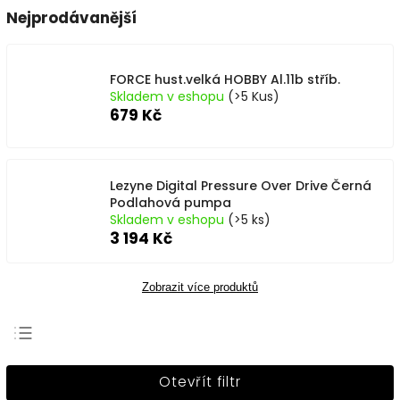
Nejprodávanější
FORCE hust.velká HOBBY Al.11b stříb.
Skladem v eshopu
(>5 Kus)
679 Kč
Lezyne Digital Pressure Over Drive Černá
Podlahová pumpa
Skladem v eshopu
(>5 ks)
3 194 Kč
Zobrazit více produktů
Nejprodávanější
Otevřít filtr
Nejlevnější