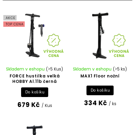
Nejdražší
Abecedně
AKCE
TOP CENA
VÝHODNÁ
VÝHODNÁ
CENA
CENA
Skladem v eshopu
(>5 Kus)
Skladem v eshopu
(>5 ks)
FORCE hustilka velká
MAX1 Floor nožní
HOBBY Al.11b černá
Do košíku
Do košíku
334 Kč
679 Kč
/ ks
/ Kus