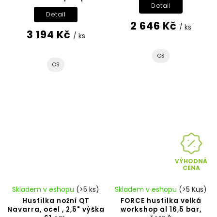
Detail
Detail
2 646 Kč
/ ks
3 194 Kč
/ ks
OS
OS
VÝHODNÁ
CENA
Skladem v eshopu
(>5 ks)
Skladem v eshopu
(>5 Kus)
Hustilka nožní QT
FORCE hustilka velká
Navarra, ocel , 2,5" výška
workshop al 16,5 bar,