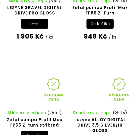
Skladem v eshopu
(3 ks)
Skladem v eshopu
(>5 ks)
LEZYNE GRAVEL DIGITAL
Zefal pumpa Profil Max
DRIVE PRO GLOSS
FP60 Z-Turn
Detail
Do košíku
1 906 Kč
948 Kč
/ ks
/ ks
VÝHODNÁ
VÝHODNÁ
CENA
CENA
Skladem v eshopu
(>5 ks)
Skladem v eshopu
(>5 ks)
Zefal pumpa Profil Max
Lezyne ALLOY DIGITAL
FP65 Z-turn stříbrná
DRIVE 3.5 SILVER/HI
GLOSS