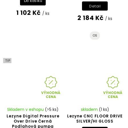
Do košíku
Detail
1 102 Kč
/ ks
2 184 Kč
/ ks
OS
TIP
VÝHODNÁ
VÝHODNÁ
CENA
CENA
Skladem v eshopu
(>5 ks)
skladem
(1 ks)
Lezyne Digital Pressure
Lezyne CNC FLOOR DRIVE
Over Drive Černá
SILVER/HI GLOSS
Podlahová pumpa