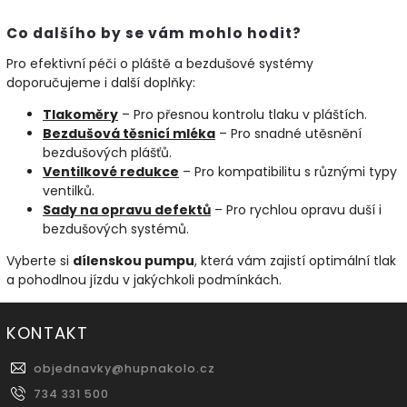
Co dalšího by se vám mohlo hodit?
Pro efektivní péči o pláště a bezdušové systémy
doporučujeme i další doplňky:
Tlakoměry
– Pro přesnou kontrolu tlaku v pláštích.
Bezdušová
těsnicí
mléka
– Pro snadné utěsnění
bezdušových plášťů.
Ventilkové
redukce
– Pro kompatibilitu s různými typy
ventilků.
Sady
na
opravu
defektů
– Pro rychlou opravu duší i
bezdušových systémů.
Vyberte si
dílenskou pumpu
, která vám zajistí optimální tlak
a pohodlnou jízdu v jakýchkoli podmínkách.
KONTAKT
objednavky
@
hupnakolo.cz
734 331 500