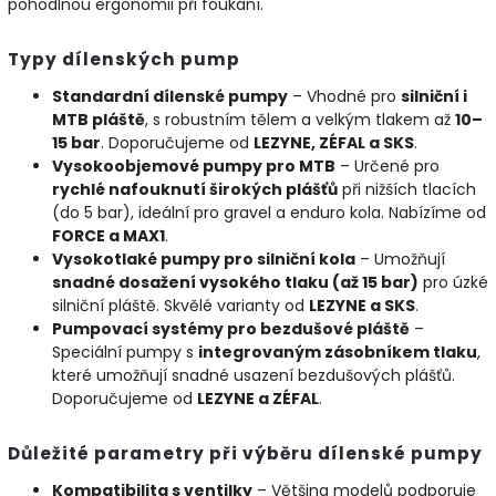
pohodlnou ergonomii při foukání.
Typy dílenských pump
Standardní dílenské pumpy
– Vhodné pro
silniční i
MTB pláště
, s robustním tělem a velkým tlakem až
10–
15 bar
. Doporučujeme od
LEZYNE, ZÉFAL a SKS
.
Vysokoobjemové pumpy pro MTB
– Určené pro
rychlé nafouknutí širokých plášťů
při nižších tlacích
(do 5 bar), ideální pro gravel a enduro kola. Nabízíme od
FORCE a MAX1
.
Vysokotlaké pumpy pro silniční kola
– Umožňují
snadné dosažení vysokého tlaku (až 15 bar)
pro úzké
silniční pláště. Skvělé varianty od
LEZYNE a SKS
.
Pumpovací systémy pro bezdušové pláště
–
Speciální pumpy s
integrovaným zásobníkem tlaku
,
které umožňují snadné usazení bezdušových plášťů.
Doporučujeme od
LEZYNE a ZÉFAL
.
Důležité parametry při výběru dílenské pumpy
Kompatibilita s ventilky
– Většina modelů podporuje