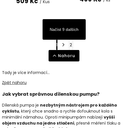
509 Kč
/ ks
/ Kus
Načíst 9 dalších
1
2
Nahoru
Tady je více informací...
Zpět nahoru
Jak vybrat správnou dílenskou pumpu?
Dílenská pumpa je
nezbytným nástrojem pro každého
cyklistu
, který chce snadno a rychle dofouknout kola s
minimální námahou. Oproti minipumpám nabízejí
vyšší
objem vzduchu na jedno stlačení
, přesné měření tlaku a