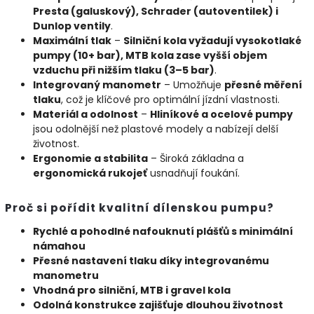
Presta (galuskový), Schrader (autoventilek) i
Dunlop ventily
.
Maximální tlak
–
Silniční kola vyžadují vysokotlaké
pumpy (10+ bar), MTB kola zase vyšší objem
vzduchu při nižším tlaku (3–5 bar)
.
Integrovaný manometr
– Umožňuje
přesné měření
tlaku
, což je klíčové pro optimální jízdní vlastnosti.
Materiál a odolnost
–
Hliníkové a ocelové pumpy
jsou odolnější než plastové modely a nabízejí delší
životnost.
Ergonomie a stabilita
– Široká základna a
ergonomická rukojeť
usnadňují foukání.
Proč si pořídit kvalitní dílenskou pumpu?
Rychlé a pohodlné nafouknutí plášťů s minimální
námahou
Přesné nastavení tlaku díky integrovanému
manometru
Vhodná pro silniční, MTB i gravel kola
Odolná konstrukce zajišťuje dlouhou životnost