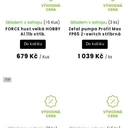
VÝHODNÁ
VÝHODNÁ
CENA
CENA
Skladem v eshopu
(>5 Kus)
Skladem v eshopu
(3 ks)
FORCE hust.velká HOBBY
Zefal pumpa Profil Max
Al.11b stříb.
FP65 Z-switch stříbrná
Do košíku
Do košíku
679 Kč
1 039 Kč
/ Kus
/ ks
TIP
VÝHODNÁ
VÝHODNÁ
CENA
CENA