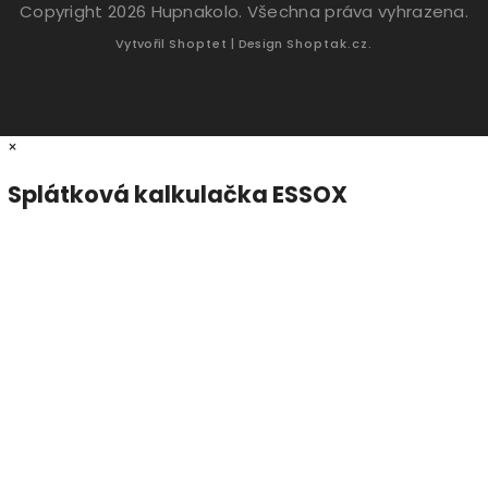
Copyright 2026
Hupnakolo
. Všechna práva vyhrazena.
Vytvořil
Shoptet
| Design
Shoptak.cz.
×
Splátková kalkulačka ESSOX