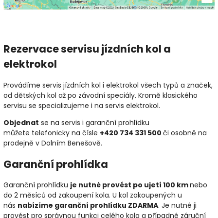
Rezervace servisu jízdních kol a
elektrokol
Provádíme servis jízdních kol i elektrokol všech typů a značek,
od dětských kol až po závodní speciály. Kromě klasického
servisu se specializujeme i na servis elektrokol.
Objednat
se
na servis i garanční prohlídku
můžete telefonicky na čísle
+420 734 331 500
či osobně na
prodejně v Dolním Benešově.
Garanční prohlídka
Garanční prohlídku
je nutné provést po ujetí 100 km
nebo
do 2 měsíců od zakoupení kola. U kol zakoupených u
nás
nabízíme garanční prohlídku ZDARMA
. Je nutné ji
provést pro správnou funkci celého kola a případné záruční