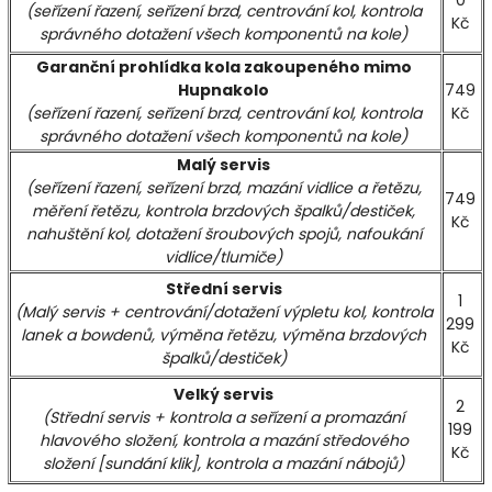
0
(seřízení řazení, seřízení brzd, centrování kol, kontrola
Kč
správného dotažení všech komponentů na kole)
Garanční prohlídka kola zakoupeného mimo
Hupnakolo
749
(seřízení řazení, seřízení brzd, centrování kol, kontrola
Kč
správného dotažení všech komponentů na kole)
Malý servis
(seřízení řazení, seřízení brzd, mazání vidlice a řetězu,
749
měření řetězu, kontrola brzdových špalků/destiček,
Kč
nahuštění kol, dotažení šroubových spojů, nafoukání
vidlice/tlumiče)
Střední servis
1
(Malý servis + centrování/dotažení výpletu kol, kontrola
299
lanek a bowdenů, výměna řetězu, výměna brzdových
Kč
špalků/destiček)
Velký servis
2
(Střední servis + kontrola a seřízení a promazání
199
hlavového složení, kontrola a mazání středového
Kč
složení [sundání klik], kontrola a mazání nábojů)