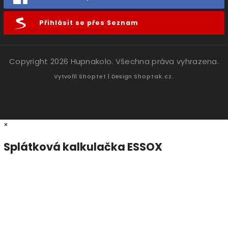
Přihlásit se přes Seznam
Copyright 2026
Hupnakolo
. Všechna práva vyhrazena.
Vytvořil
Shoptet
| Design
Shoptak.cz.
×
Splátková kalkulačka ESSOX