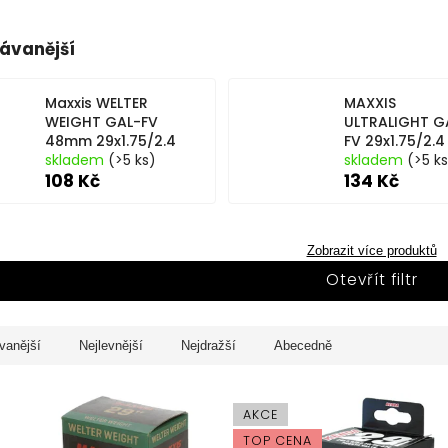
ávanější
Maxxis WELTER
MAXXIS
WEIGHT GAL-FV
ULTRALIGHT G
48mm 29x1.75/2.4
FV 29x1.75/2.4
skladem
(>5 ks)
skladem
(>5 k
108 Kč
134 Kč
Zobrazit více produktů
Otevřít filtr
vanější
Nejlevnější
Nejdražší
Abecedně
AKCE
TOP CENA