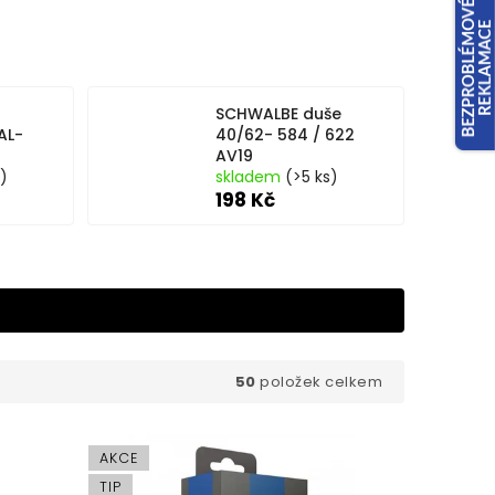
SCHWALBE duše
AL-
40/62- 584 / 622
AV19
s)
skladem
(>5 ks)
198 Kč
50
položek celkem
AKCE
TIP