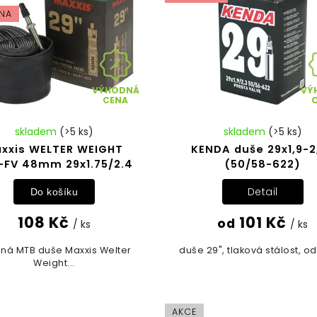
NA
VÝHODNÁ
VÝ
CENA
skladem
(>5 ks)
skladem
(>5 ks)
xxis WELTER WEIGHT
KENDA duše 29x1,9-2
-FV 48mm 29x1.75/2.4
(50/58-622)
Detail
Do košíku
108 Kč
101 Kč
od
/ ks
/ ks
ná MTB duše Maxxis Welter
duše 29", tlaková stálost, od
Weight...
AKCE