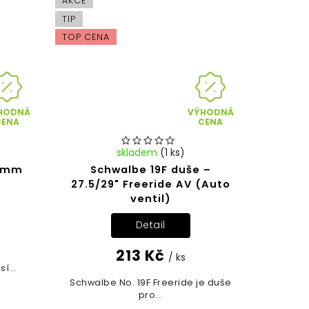
AKCE
TIP
TOP CENA
HODNÁ
VÝHODNÁ
CENA
CENA
skladem
(1 ks)
48mm
Schwalbe 19F duše –
27.5/29" Freeride AV (Auto
ventil)
Detail
213 Kč
/ ks
í...
Schwalbe No. 19F Freeride je duše
pro...