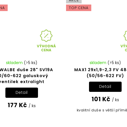
AKCE
NA
TOP CENA
VÝHODNÁ
VÝ
CENA
skladem
(>5 ks)
skladem
(>5 ks)
WALBE duše 28" SV19A
MAX1 29x1,9-2,3 FV 
0/60-622 galuskový
(50/56-622 FV)
ventilek extralight
Detail
Detail
101 Kč
/ ks
177 Kč
/ ks
kvalitní duše s větší příměs