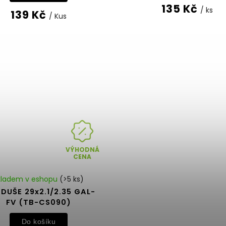
135 Kč
/ ks
139 Kč
/ Kus
VÝHODNÁ
CENA
kladem v eshopu
(>5 ks)
DUŠE 29x2.1/2.35 GAL-
FV (TB-CS090)
Do košíku