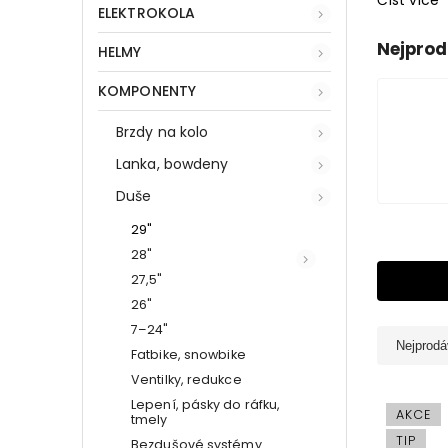
Číst více
ELEKTROKOLA
Nejprod
HELMY
KOMPONENTY
Brzdy na kolo
Lanka, bowdeny
Duše
29"
28"
27,5"
26"
7–24"
Nejprodá
Fatbike, snowbike
Ventilky, redukce
Lepení, pásky do ráfku,
AKCE
tmely
TIP
Bezdušové systémy