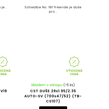
je...
Schwalbe No. 19F Freeride je duše
pro...
HODNÁ
VÝHODNÁ
CENA
CENA
Skladem v eshopu
(>5 ks)
SV19
CST DUŠE 29x1.95/2.35
AUTO-SV (700x47/52) (TB-
CS107)