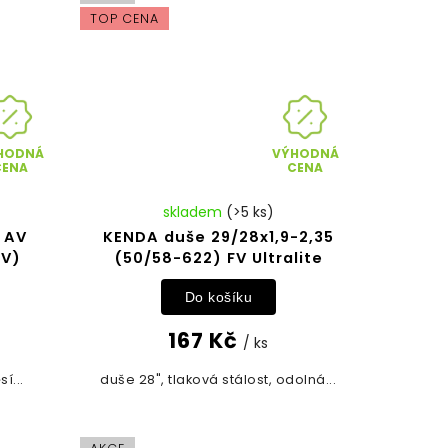
TOP CENA
HODNÁ
VÝHODNÁ
CENA
CENA
skladem
(>5 ks)
 AV
KENDA duše 29/28x1,9-2,35
AV)
(50/58-622) FV Ultralite
Do košíku
167 Kč
/ ks
í...
duše 28", tlaková stálost, odolná...