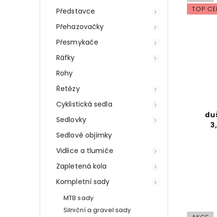
TOP CE
Představce
Přehazovačky
Přesmykače
Ráfky
Rohy
Řetězy
Cyklistická sedla
du
Sedlovky
3
Sedlové objímky
Vidlice a tlumiče
Zapletená kola
Kompletní sady
MTB sady
Silniční a gravel sady