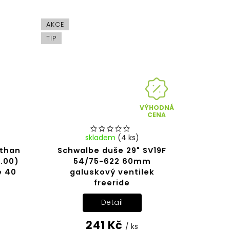
AKCE
TIP
VÝHODNÁ
CENA
skladem
(4 ks)
othan
Schwalbe duše 29" SV19F
.00)
54/75-622 60mm
e 40
galuskový ventilek
freeride
Detail
241 Kč
/ ks