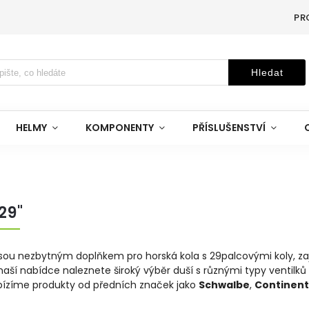
PR
Hledat
HELMY
KOMPONENTY
PŘÍSLUŠENSTVÍ
29"
jsou nezbytným doplňkem pro horská kola s 29palcovými koly, zaj
naší nabídce naleznete široký výběr duší s různými typy ventilk
bízíme produkty od předních značek jako
Schwalbe
,
Continent