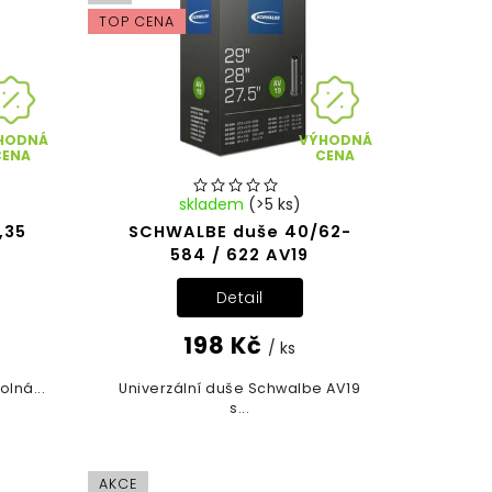
TOP CENA
HODNÁ
VÝHODNÁ
CENA
CENA
skladem
(>5 ks)
,35
SCHWALBE duše 40/62-
584 / 622 AV19
Detail
198 Kč
/ ks
olná...
Univerzální duše Schwalbe AV19
s...
AKCE