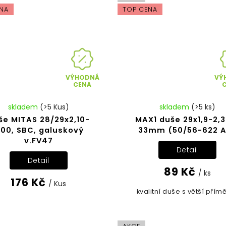
NA
TOP CENA
VÝHODNÁ
VÝ
CENA
skladem
(>5 Kus)
skladem
(>5 ks)
še MITAS 28/29x2,10-
MAX1 duše 29x1,9-2,3
,00, SBC, galuskový
33mm (50/56-622 
v.FV47
Detail
Detail
89 Kč
/ ks
176 Kč
/ Kus
kvalitní duše s větší příměs