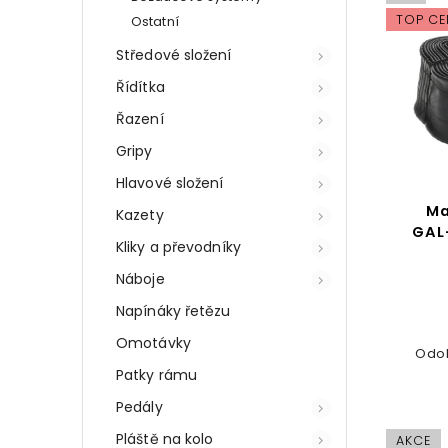
TOP CE
Ostatní
Středové složení
Řídítka
Řazení
Gripy
Hlavové složení
Ma
Kazety
GAL
Kliky a převodníky
Náboje
Napínáky řetězu
Omotávky
Odol
Patky rámu
Pedály
Pláště na kolo
AKCE