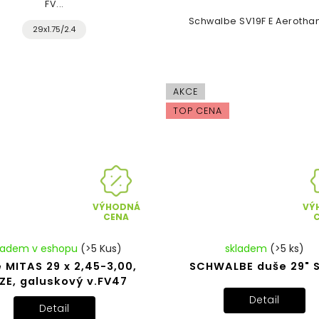
FV...
Schwalbe SV19F E Aerothan 
29x1.75/2.4
AKCE
TOP CENA
VÝHODNÁ
VÝ
CENA
ladem v eshopu
(>5 Kus)
skladem
(>5 ks)
 MITAS 29 x 2,45-3,00,
SCHWALBE duše 29" 
IZE, galuskový v.FV47
Detail
Detail