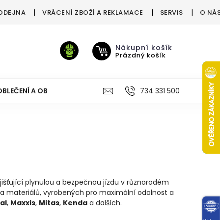
ODEJNA
VRÁCENÍ ZBOŽÍ A REKLAMACE
SERVIS
O NÁ
Nákupní košík
Prázdný košík
OBLEČENÍ A OBUV
VÝŽIVA
VÝPRODEJ %
734 331 500
TREN
išťující plynulou a bezpečnou jízdu v různorodém
ů a materiálů, vyrobených pro maximální odolnost a
al
,
Maxxis
,
Mitas
,
Kenda
a dalších.