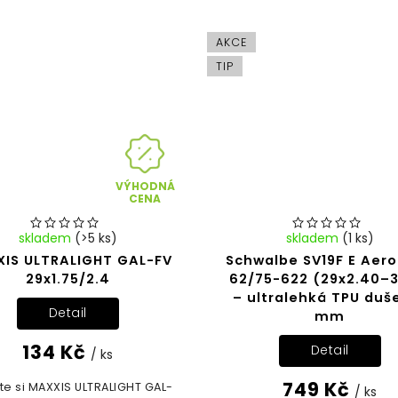
AKCE
TIP
VÝHODNÁ
CENA
skladem
(>5 ks)
skladem
(1 ks)
IS ULTRALIGHT GAL-FV
Schwalbe SV19F E Aer
29x1.75/2.4
62/75-622 (29x2.40–3
– ultralehká TPU duš
Detail
mm
134 Kč
Detail
/ ks
749 Kč
te si MAXXIS ULTRALIGHT GAL-
/ ks