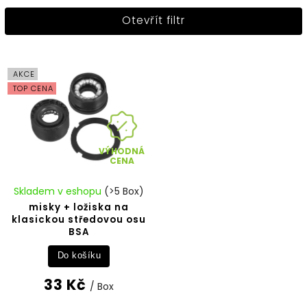
Nejprodávanější
Otevřít filtr
Nejlevnější
Nejdražší
Abecedně
AKCE
TOP CENA
VÝHODNÁ
CENA
Skladem v eshopu
(>5 Box)
misky + ložiska na
klasickou středovou osu
BSA
Do košíku
33 Kč
/ Box