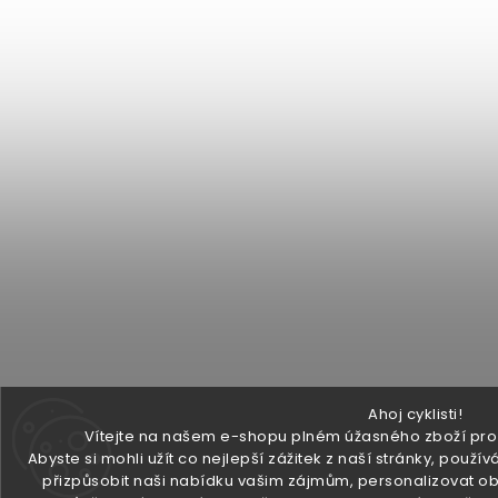
Ahoj cyklisti!
Vítejte na našem e-shopu plném úžasného zboží pro v
Abyste si mohli užít co nejlepší zážitek z naší stránky, pou
přizpůsobit naši nabídku vašim zájmům, personalizovat ob