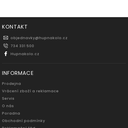
KONTAKT
objednavky
@
hupnakolo.cz
734 331 500
Hupnakolo.cz
INFORMACE
Prodejna
Vrácení zboží a reklamace
Servis
O nás
Poradna
Obchodní podmínky