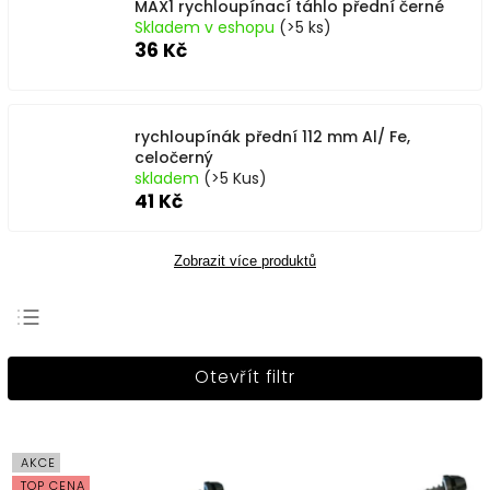
MAX1 rychloupínací táhlo přední černé
Skladem v eshopu
(>5 ks)
36 Kč
rychloupínák přední 112 mm Al/ Fe,
celočerný
skladem
(>5 Kus)
41 Kč
Zobrazit více produktů
Nejprodávanější
Otevřít filtr
Nejlevnější
Nejdražší
Abecedně
AKCE
TOP CENA