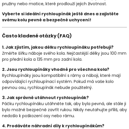
pružiny nebo matice, které prodlouží jejich životnost.
Vyberte si ideální rychloupínák ještě dnes a zajistěte
svému kolu pevné a bezpečné uchycení!
Často kladené otázky (FAQ)
1. Jak zjistím, jakou délku rychloupínáku potřebuji?
Změřte šířku náboje svého kola. Nejčastější délky jsou 100 mm
pro přední kola a 135 mm pro zadní kola.
2. Jsou rychloupínáky vhodné pro všechna kola?
Rychloupínáky jsou kompatibilní s rámy a náboji, které mají
odpovídající rychloupínací systém. Pokud má vaše kolo
pevnou osu, rychloupínák nebude použitelný.
3. Jak správně utáhnout rychloupínák?
Páčku rychloupínáku utáhněte tak, aby byla pevná, ale stále ji
bylo možné bezpečně zavřít rukou. Nikdy neutahujte příliš, aby
nedošlo k poškození osy nebo rámu.
4. Prodáváte náhradní díly k rychloupínákům?