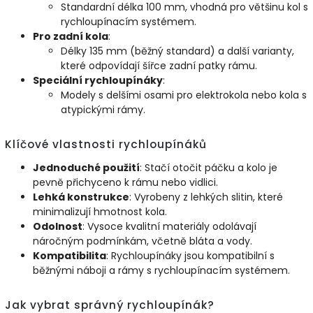
Standardní délka 100 mm, vhodná pro většinu kol s
rychloupínacím systémem.
Pro zadní kola
:
Délky 135 mm (běžný standard) a další varianty,
které odpovídají šířce zadní patky rámu.
Speciální rychloupínáky
:
Modely s delšími osami pro elektrokola nebo kola s
atypickými rámy.
Klíčové vlastnosti rychloupínáků
Jednoduché použití
: Stačí otočit páčku a kolo je
pevně přichyceno k rámu nebo vidlici.
Lehká konstrukce
: Vyrobeny z lehkých slitin, které
minimalizují hmotnost kola.
Odolnost
: Vysoce kvalitní materiály odolávají
náročným podmínkám, včetně bláta a vody.
Kompatibilita
: Rychloupínáky jsou kompatibilní s
běžnými náboji a rámy s rychloupínacím systémem.
Jak vybrat správný rychloupínák?