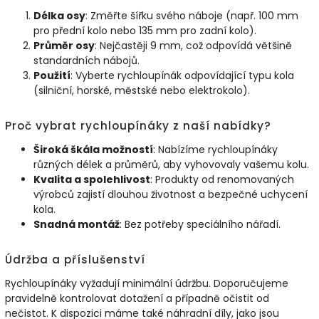
Délka osy
: Změřte šířku svého náboje (např. 100 mm
pro přední kolo nebo 135 mm pro zadní kolo).
Průměr osy
: Nejčastěji 9 mm, což odpovídá většině
standardních nábojů.
Použití
: Vyberte rychloupínák odpovídající typu kola
(silniční, horské, městské nebo elektrokolo).
Proč vybrat rychloupínáky z naší nabídky?
Široká škála možností
: Nabízíme rychloupínáky
různých délek a průměrů, aby vyhovovaly vašemu kolu.
Kvalita a spolehlivost
: Produkty od renomovaných
výrobců zajistí dlouhou životnost a bezpečné uchycení
kola.
Snadná montáž
: Bez potřeby speciálního nářadí.
Údržba a příslušenství
Rychloupínáky vyžadují minimální údržbu. Doporučujeme
pravidelně kontrolovat dotažení a případně očistit od
nečistot. K dispozici máme také náhradní díly, jako jsou