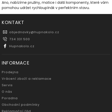
Ano, nabízíme pružiny, matice i další komponenty, které vám
pomohou udržet rychloupínák v perfektním stavu.
KONTAKT
objednavky
@
hupnakolo.cz
734 331 500
Hupnakolo.cz
INFORMACE
Prodejna
Vrácení zboží a reklamace
Servis
O nás
Poradna
Obchodní podmínky
Reklamační řád