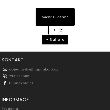
Načíst 15 dalších
1
2
Nahoru
KONTAKT
objednavky
@
hupnakolo.cz
734 331 500
Hupnakolo.cz
INFORMACE
Prodejna