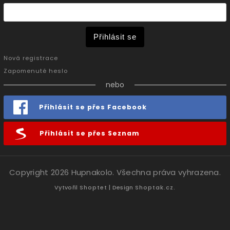
Přihlásit se
Nová registrace
Zapomenuté heslo
nebo
Přihlásit se přes Facebook
Přihlásit se přes Seznam
Copyright 2026
Hupnakolo
. Všechna práva vyhrazena.
Vytvořil
Shoptet
| Design
Shoptak.cz.