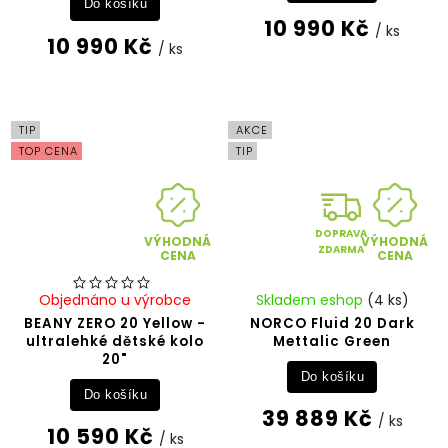
Do košíku
10 990 Kč
/ ks
10 990 Kč
/ ks
TIP
AKCE
TOP CENA
TIP
DOPRAVA
VÝHODNÁ
VÝHODNÁ
ZDARMA
CENA
CENA
Objednáno u výrobce
Skladem eshop
(4 ks)
BEANY ZERO 20 Yellow -
NORCO Fluid 20 Dark
ultralehké dětské kolo
Mettalic Green
20"
Do košíku
Do košíku
39 889 Kč
/ ks
10 590 Kč
/ ks