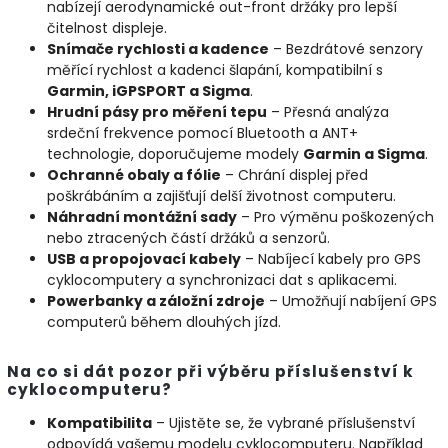
nabízejí aerodynamické out-front držáky pro lepší
čitelnost displeje.
Snímače rychlosti a kadence
– Bezdrátové senzory
měřící rychlost a kadenci šlapání, kompatibilní s
Garmin, iGPSPORT a Sigma
.
Hrudní pásy pro měření tepu
– Přesná analýza
srdeční frekvence pomocí Bluetooth a ANT+
technologie, doporučujeme modely
Garmin a Sigma
.
Ochranné obaly a fólie
– Chrání displej před
poškrábáním a zajišťují delší životnost computeru.
Náhradní montážní sady
– Pro výměnu poškozených
nebo ztracených částí držáků a senzorů.
USB a propojovací kabely
– Nabíjecí kabely pro GPS
cyklocomputery a synchronizaci dat s aplikacemi.
Powerbanky a záložní zdroje
– Umožňují nabíjení GPS
computerů během dlouhých jízd.
Na co si dát pozor při výběru příslušenství k
cyklocomputeru?
Kompatibilita
– Ujistěte se, že vybrané příslušenství
odpovídá vašemu modelu cyklocomputeru. Například