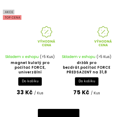
AKCE
TOP CENA
VÝHODNÁ
VÝHODNÁ
CENA
CENA
Skladem v eshopu
(>5 Kus)
Skladem v eshopu
(>5 Kus)
magnet kulatý pro
držák pro
počítač FORCE,
bezdrát.počítač FORCE
univerzální
PŘEDSAZENÝ na 31,8
Do košíku
Do košíku
33 Kč
75 Kč
/ Kus
/ Kus