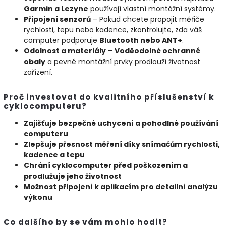
Garmin a Lezyne
používají vlastní montážní systémy.
Připojení senzorů
– Pokud chcete propojit měřiče
rychlosti, tepu nebo kadence, zkontrolujte, zda váš
computer podporuje
Bluetooth nebo ANT+
.
Odolnost a materiály
–
Voděodolné ochranné
obaly
a pevné montážní prvky prodlouží životnost
zařízení.
Proč investovat do kvalitního příslušenství k
cyklocomputeru?
Zajišťuje bezpečné uchycení a pohodlné používání
computeru
Zlepšuje přesnost měření díky snímačům rychlosti,
kadence a tepu
Chrání cyklocomputer před poškozením a
prodlužuje jeho životnost
Možnost připojení k aplikacím pro detailní analýzu
výkonu
Co dalšího by se vám mohlo hodit?