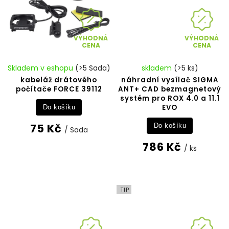
VÝHODNÁ
VÝHODNÁ
CENA
CENA
Skladem v eshopu
(>5 Sada)
skladem
(>5 ks)
kabeláž drátového
náhradní vysílač SIGMA
počítače FORCE 39112
ANT+ CAD bezmagnetový
systém pro ROX 4.0 a 11.1
EVO
Do košíku
75 Kč
Do košíku
/ Sada
786 Kč
/ ks
TIP