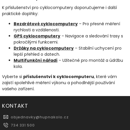
K příslušenství pro cyklocomputery doporučujeme i další
praktické doplňky:
Bezdrátové
cyklocomputery
– Pro přesné měření
rychlosti a vzdálenosti.
GPS
cyklocomputery
– Navigace a sledování trasy s
pokročilými funkcemi.
Držáky
na
cyklocomputery
– Stabilní uchycení pro
lepší přehled o datech.
Multifunkční
nářadí
– Užitečné pro montáž a údržbu
kola.
Vyberte si
příslušenství k cyklocomputeru
, které vám
zajistí spolehlivé měření výkonu a pohodlnější používání
vašeho zařízení.
KONTAKT
objednavky
@
hupnakolo.cz
734 331 500