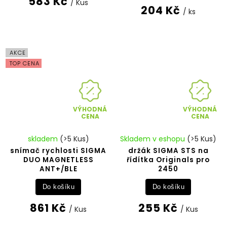
583 Kč
/ Kus
204 Kč
/ ks
AKCE
TOP CENA
VÝHODNÁ
VÝHODNÁ
CENA
CENA
skladem
(>5 Kus)
Skladem v eshopu
(>5 Kus)
snímač rychlosti SIGMA
držák SIGMA STS na
DUO MAGNETLESS
řídítka Originals pro
ANT+/BLE
2450
Do košíku
Do košíku
861 Kč
255 Kč
/ Kus
/ Kus