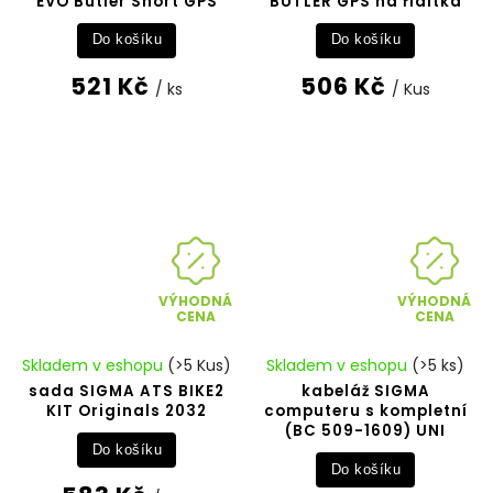
EVO Butler Short GPS
BUTLER GPS na řídítka
Do košíku
Do košíku
521 Kč
506 Kč
/ ks
/ Kus
VÝHODNÁ
VÝHODNÁ
CENA
CENA
Skladem v eshopu
(>5 Kus)
Skladem v eshopu
(>5 ks)
sada SIGMA ATS BIKE2
kabeláž SIGMA
KIT Originals 2032
computeru s kompletní
(BC 509-1609) UNI
Do košíku
Do košíku