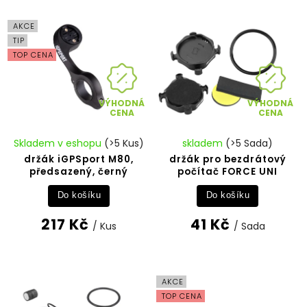
Nejdražší
Abecedně
AKCE
TIP
TOP CENA
VÝHODNÁ
VÝHODNÁ
CENA
CENA
Skladem v eshopu
(>5 Kus)
skladem
(>5 Sada)
držák iGPSport M80,
držák pro bezdrátový
předsazený, černý
počítač FORCE UNI
Do košíku
Do košíku
217 Kč
41 Kč
/ Kus
/ Sada
AKCE
TOP CENA