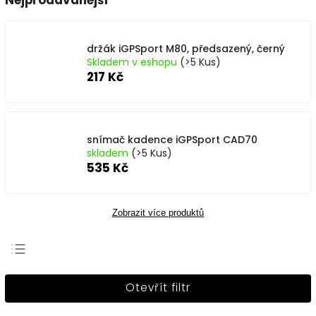
Nejprodávanější
držák iGPSport M80, předsazený, černý
Skladem v eshopu
(>5 Kus)
217 Kč
snímač kadence iGPSport CAD70
skladem
(>5 Kus)
535 Kč
Zobrazit více produktů
Nejprodávanější
Otevřít filtr
Nejlevnější