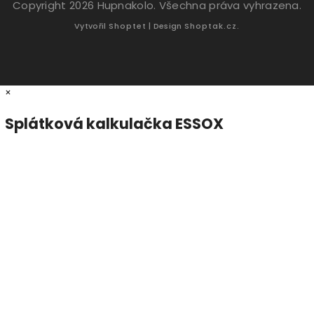
Copyright 2026
Hupnakolo
. Všechna práva vyhrazena.
Vytvořil
Shoptet
| Design
Shoptak.cz.
×
Splátková kalkulačka ESSOX