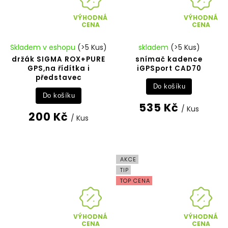
VÝHODNÁ
VÝHODNÁ
CENA
CENA
Skladem v eshopu
(>5 Kus)
skladem
(>5 Kus)
držák SIGMA ROX+PURE
snímač kadence
GPS,na řídítka i
iGPSport CAD70
představec
Do košíku
Do košíku
535 Kč
/ Kus
200 Kč
/ Kus
AKCE
TIP
TOP CENA
VÝHODNÁ
VÝHODNÁ
CENA
CENA